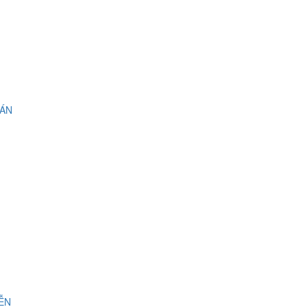
 ÁN
IỄN