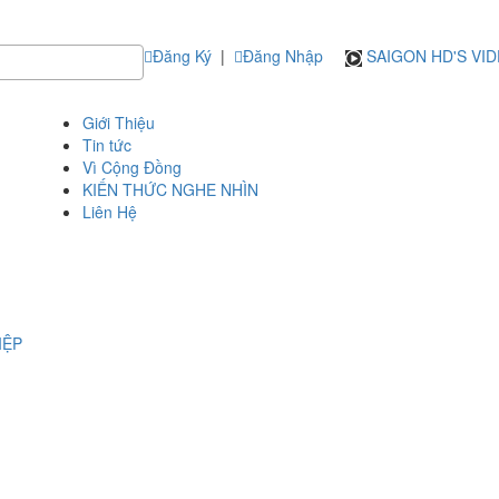
Đăng Ký
|
Đăng Nhập
SAIGON HD'S VI
Giới Thiệu
Tin tức
Vì Cộng Đồng
KIẾN THỨC NGHE NHÌN
Liên Hệ
IỆP