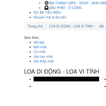
ÂM THANH CAFE - SHOP - NHÀ HÀ
ĐẦU PHÁT - Ổ CỨNG
DỰ ÁN TIÊU BIỂU
Khuyến mãi & Sự kiện
Trang chủ
LOA DI ĐỘNG - LOA VI TÍNH
JBL
Xem theo:
Nổi bật
Mới nhất
Cũ nhất
Giá cao nhất
Giá thấp nhất
LOA DI ĐỘNG - LOA VI TÍNH