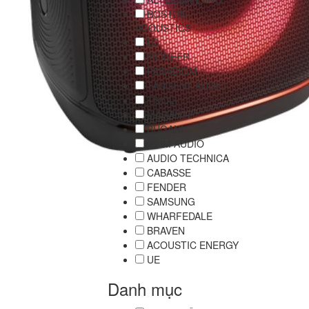
BOSTON
ACOUSTICS
LG
PIONEER
PARADIGM
TANGENT AUDIO
TIVOLI
MARANTZ
BUGANI
NAIM AUDIO
AUDIO TECHNICA
CABASSE
FENDER
SAMSUNG
WHARFEDALE
BRAVEN
ACOUSTIC ENERGY
UE
Danh mục