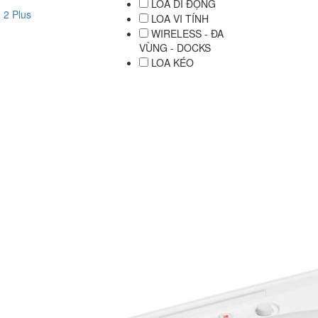
LOA DI ĐỘNG
 2 Plus
LOA VI TÍNH
WIRELESS - ĐA
VÙNG - DOCKS
LOA KÉO