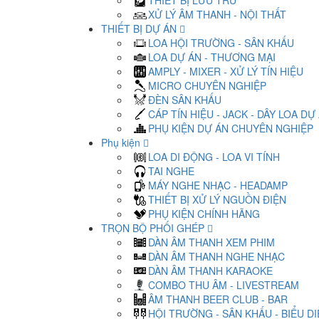
THIẾT BỊ LƯU TRỮ
XỬ LÝ ÂM THANH - NỘI THẤT
THIẾT BỊ DỰ ÁN
LOA HỘI TRƯỜNG - SÂN KHẤU
LOA DỰ ÁN - THƯƠNG MẠI
AMPLY - MIXER - XỬ LÝ TÍN HIỆU
MICRO CHUYÊN NGHIỆP
ĐÈN SÂN KHẤU
CÁP TÍN HIỆU - JACK - DÂY LOA DỰ
PHỤ KIỆN DỰ ÁN CHUYÊN NGHIỆP
Phụ kiện
LOA DI ĐỘNG - LOA VI TÍNH
TAI NGHE
MÁY NGHE NHẠC - HEADAMP
THIẾT BỊ XỬ LÝ NGUỒN ĐIỆN
PHỤ KIỆN CHÍNH HÃNG
TRỌN BỘ PHỐI GHÉP
DÀN ÂM THANH XEM PHIM
DÀN ÂM THANH NGHE NHẠC
DÀN ÂM THANH KARAOKE
COMBO THU ÂM - LIVESTREAM
ÂM THANH BEER CLUB - BAR
HỘI TRƯỜNG - SÂN KHẤU - BIỂU D