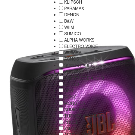
KLIPSCH
PARAMAX
DENON
B&W
WIIM
SUMICO
ALPHA WORKS
ELECTRO-VOICE
YAMAHA
ACNOS
SONUS FABER
PROSING
CAMBRIDGE AUDIO
ONKYO
DALI
SONY
MONSTER
AUDIO PRO
THONET & VANDER
PROEL
JAMO
ALTEC LANSING