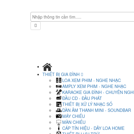
THIẾT BỊ GIA ĐÌNH
LOA XEM PHIM - NGHE NHẠC
AMPLY XEM PHIM - NGHE NHẠC
KARAOKE GIA ĐÌNH - CHUYÊN NGH
ĐẦU CD - ĐẦU PHÁT
THIẾT BỊ XỬ LÝ NHẠC SỐ
DÀN ÂM THANH MINI - SOUNDBAR
MÁY CHIẾU
MÀN CHIẾU
CÁP TÍN HIỆU - DÂY LOA HOME