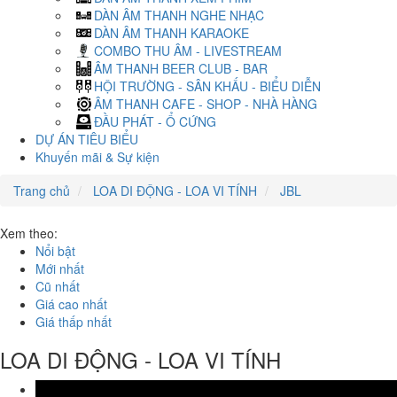
DÀN ÂM THANH NGHE NHẠC
DÀN ÂM THANH KARAOKE
COMBO THU ÂM - LIVESTREAM
ÂM THANH BEER CLUB - BAR
HỘI TRƯỜNG - SÂN KHẤU - BIỂU DIỄN
ÂM THANH CAFE - SHOP - NHÀ HÀNG
ĐẦU PHÁT - Ổ CỨNG
DỰ ÁN TIÊU BIỂU
Khuyến mãi & Sự kiện
Trang chủ
LOA DI ĐỘNG - LOA VI TÍNH
JBL
Xem theo:
Nổi bật
Mới nhất
Cũ nhất
Giá cao nhất
Giá thấp nhất
LOA DI ĐỘNG - LOA VI TÍNH