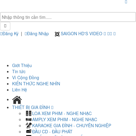
Đăng Ký
|
Đăng Nhập
SAIGON HD'S VIDEO
Giới Thiệu
Tin tức
Vì Cộng Đồng
KIẾN THỨC NGHE NHÌN
Liên Hệ
THIẾT BỊ GIA ĐÌNH
LOA XEM PHIM - NGHE NHẠC
AMPLY XEM PHIM - NGHE NHẠC
KARAOKE GIA ĐÌNH - CHUYÊN NGHIỆP
ĐẦU CD - ĐẦU PHÁT