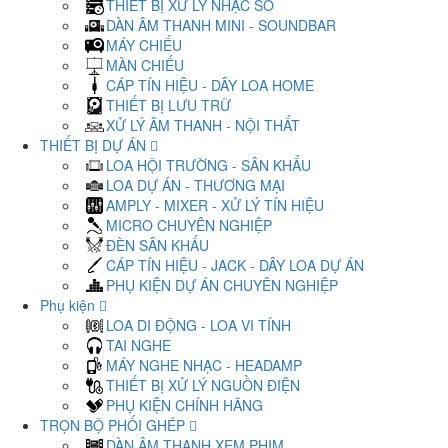
THIẾT BỊ XỬ LÝ NHẠC SỐ
DÀN ÂM THANH MINI - SOUNDBAR
MÁY CHIẾU
MÀN CHIẾU
CÁP TÍN HIỆU - DÂY LOA HOME
THIẾT BỊ LƯU TRỮ
XỬ LÝ ÂM THANH - NỘI THẤT
THIẾT BỊ DỰ ÁN
LOA HỘI TRƯỜNG - SÂN KHẤU
LOA DỰ ÁN - THƯƠNG MẠI
AMPLY - MIXER - XỬ LÝ TÍN HIỆU
MICRO CHUYÊN NGHIỆP
ĐÈN SÂN KHẤU
CÁP TÍN HIỆU - JACK - DÂY LOA DỰ ÁN
PHỤ KIỆN DỰ ÁN CHUYÊN NGHIỆP
Phụ kiện
LOA DI ĐỘNG - LOA VI TÍNH
TAI NGHE
MÁY NGHE NHẠC - HEADAMP
THIẾT BỊ XỬ LÝ NGUỒN ĐIỆN
PHỤ KIỆN CHÍNH HÃNG
TRỌN BỘ PHỐI GHÉP
DÀN ÂM THANH XEM PHIM