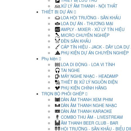
THIẾT BỊ LƯU TRỮ
XỬ LÝ ÂM THANH - NỘI THẤT
THIẾT BỊ DỰ ÁN
LOA HỘI TRƯỜNG - SÂN KHẤU
LOA DỰ ÁN - THƯƠNG MẠI
AMPLY - MIXER - XỬ LÝ TÍN HIỆU
MICRO CHUYÊN NGHIỆP
ĐÈN SÂN KHẤU
CÁP TÍN HIỆU - JACK - DÂY LOA DỰ
PHỤ KIỆN DỰ ÁN CHUYÊN NGHIỆP
Phụ kiện
LOA DI ĐỘNG - LOA VI TÍNH
TAI NGHE
MÁY NGHE NHẠC - HEADAMP
THIẾT BỊ XỬ LÝ NGUỒN ĐIỆN
PHỤ KIỆN CHÍNH HÃNG
TRỌN BỘ PHỐI GHÉP
DÀN ÂM THANH XEM PHIM
DÀN ÂM THANH NGHE NHẠC
DÀN ÂM THANH KARAOKE
COMBO THU ÂM - LIVESTREAM
ÂM THANH BEER CLUB - BAR
HỘI TRƯỜNG - SÂN KHẤU - BIỂU D