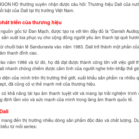
AIGON HD thường xuyên nhận được câu hỏi: Thương hiệu Dali của nư
i bật của Dali tại thị trường Việt Nam.
hát triển của thương hiệu
nguồn gốc từ Đan Mạch, được tạo ra với tên đầy đủ là "Danish Audio
à sản xuất loa phục vụ cho cộng đồng người yêu âm thanh tại quê hư
i từ chuỗi bán lẻ Sandunavia vào năm 1983. Dali trở thành một phần của
âm thanh đỉnh cao.
ào năm 1986 và từ đó, họ đã đạt được thành công lớn với việc giới 
ali nhanh chóng chiếm được cảm tình của người nghe trên khắp thế giớ
diện của mình trên thị trường thế giới, xuất khẩu sản phẩm ra nhiều q
pt, đã củng cố vị thế mạnh mẽ của thương hiệu.
oa có khả năng tái tạo âm thanh tuyệt vời và mang lại trải nghiệm trìn
hẳng định tầm vóc và sức mạnh của mình trong làng âm thanh quốc tế.
Dali
h, mang đến thị trường nhiều dòng sản phẩm độc đáo và chất lượng. Dư
biểu từ mỗi series: