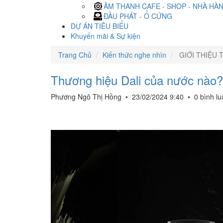
ÂM THANH CAFE - SHOP - NHÀ HÀ
ĐẦU PHÁT - Ổ CỨNG
DỰ ÁN TIÊU BIỂU
Khuyến mãi & Sự kiện
Trang Chủ
Kiến thức nghe nhìn
GIỚI THIỆU 
Thương hiệu Dali của nước nào?
Phương Ngô Thị Hồng
•
23/02/2024 9:40
•
0 bình l