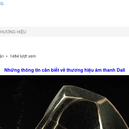
NG
THƯƠNG HIỆU
uận
•
1484 lượt xem
Những thông tin cần biết về thương hiệu âm thanh Dali