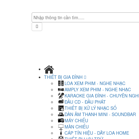
THIẾT BỊ GIA ĐÌNH
LOA XEM PHIM - NGHE NHẠC
AMPLY XEM PHIM - NGHE NHẠC
KARAOKE GIA ĐÌNH - CHUYÊN NGH
ĐẦU CD - ĐẦU PHÁT
THIẾT BỊ XỬ LÝ NHẠC SỐ
DÀN ÂM THANH MINI - SOUNDBAR
MÁY CHIẾU
MÀN CHIẾU
CÁP TÍN HIỆU - DÂY LOA HOME