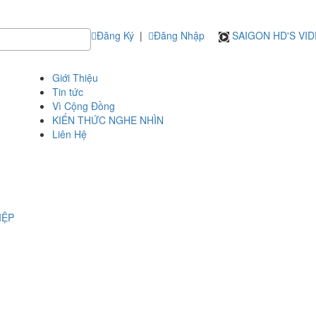
Đăng Ký
|
Đăng Nhập
SAIGON HD'S VI
Giới Thiệu
Tin tức
Vì Cộng Đồng
KIẾN THỨC NGHE NHÌN
Liên Hệ
IỆP