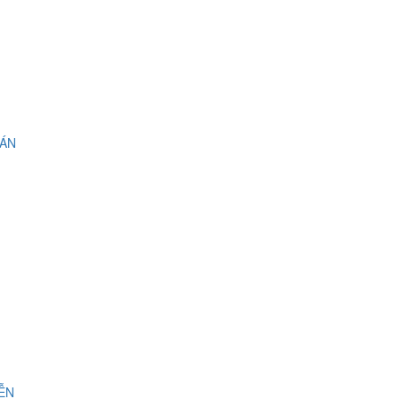
 ÁN
IỄN