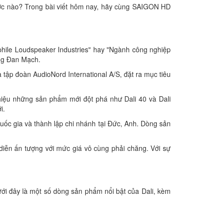
ớc nào? Trong bài viết hôm nay, hãy cùng SAIGON HD
phile Loudspeaker Industries" hay "Ngành công nghiệp
ơng Đan Mạch.
 tập đoàn AudioNord International A/S, đặt ra mục tiêu
thiệu những sản phẩm mới đột phá như Dali 40 và Dali
i.
uốc gia và thành lập chi nhánh tại Đức, Anh. Dòng sản
h diễn ấn tượng với mức giá vô cùng phải chăng. Với sự
ới đây là một số dòng sản phẩm nổi bật của Dali, kèm