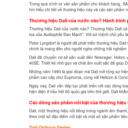
Trong quá trình tư vấn sản phẩm cho khách hàng, S
tìm hiểu chi tiết về thương hiệu này và các sản phẩm nổ
Thương hiệu Dali của nước nào? Hành trình p
Thương hiệu Dali của nước nào? Thương hiệu Dali có 
loa của Audiophile Đan Mạch". Với sứ mệnh chủ yếu l
Peter Lyngdorf là người đã phát triển thương hiệu Dal
chính là mang đến cho người nghe những trải nghiệm 
Dali đã chuyển cơ sở sản xuất đến Noerager, Hobro v
40SE. Thiết kế nhỏ gọn và chất âm xuất sắc đã giúp D
Những năm 1990 là giai đoạn mà Dali mở rộng sự hiện 
phẩm cao cấp như Euphonia, cùng với Helicon & Conce
Ngày nay, Dali vẫn tiếp tục phát triển với các dòng l
hiện diện ở hầu hết 65 quốc gia trên thế giới, Dali k
Các dòng sản phẩm nổi bật của thương hiệu 
Dali, một thương hiệu nổi tiếng trong ngành âm than
theo một số đặc điểm nổi bật và một số sản phẩm tiêu 
Dali Opticon Series