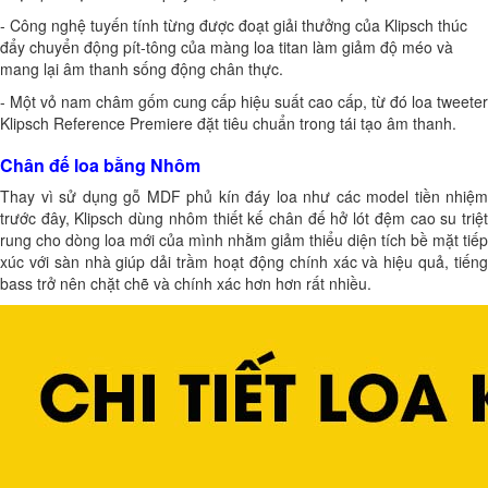
- Công nghệ tuyến tính từng được đoạt giải thưởng của Klipsch thúc
đẩy chuyển động pít-tông của màng loa titan làm giảm độ méo và
mang lại âm thanh sống động chân thực.
- Một vỏ nam châm gốm cung cấp hiệu suất cao cấp, từ đó loa tweeter
Klipsch Reference Premiere đặt tiêu chuẩn trong tái tạo âm thanh.
Chân đế loa bằng Nhôm
Thay vì sử dụng gỗ MDF phủ kín đáy loa như các model tiền nhiệm
trước đây, Klipsch dùng nhôm thiết kế chân đế hở lót đệm cao su triệt
rung cho dòng loa mới của mình nhằm giảm thiểu diện tích bề mặt tiếp
xúc với sàn nhà giúp dải trầm hoạt động chính xác và hiệu quả, tiếng
bass trở nên chặt chẽ và chính xác hơn hơn rất nhiều.