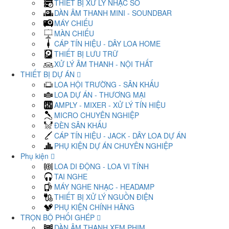
THIẾT BỊ XỬ LÝ NHẠC SỐ
DÀN ÂM THANH MINI - SOUNDBAR
MÁY CHIẾU
MÀN CHIẾU
CÁP TÍN HIỆU - DÂY LOA HOME
THIẾT BỊ LƯU TRỮ
XỬ LÝ ÂM THANH - NỘI THẤT
THIẾT BỊ DỰ ÁN
LOA HỘI TRƯỜNG - SÂN KHẤU
LOA DỰ ÁN - THƯƠNG MẠI
AMPLY - MIXER - XỬ LÝ TÍN HIỆU
MICRO CHUYÊN NGHIỆP
ĐÈN SÂN KHẤU
CÁP TÍN HIỆU - JACK - DÂY LOA DỰ ÁN
PHỤ KIỆN DỰ ÁN CHUYÊN NGHIỆP
Phụ kiện
LOA DI ĐỘNG - LOA VI TÍNH
TAI NGHE
MÁY NGHE NHẠC - HEADAMP
THIẾT BỊ XỬ LÝ NGUỒN ĐIỆN
PHỤ KIỆN CHÍNH HÃNG
TRỌN BỘ PHỐI GHÉP
DÀN ÂM THANH XEM PHIM