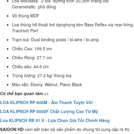
Loa Mid/Bass: 2 loa
đường kính 20,3cm màng loa
Cerametallic phủ đồng
Vỏ thùng
MDF
Loa thùng hở thoát hơi dạng
họng kèn
Bass Reflex via rear-firing
Tractrix® Port
Trạm loa:
Dual binding posts / bi-wire / bi-amp
Chiều Cao:
109.5 cm
Chiều Rộng:
27.7 cm
Chiều sâu:
44.6 cm
Trọng lượng:
27.2 kg/ thùng loa
Màu sắc:
Ebony, Walnut, Piano Black
Có thể bạn quan tâm >>
LOA KLIPSCH RP 600M - Âm Thanh Tuyệt Vời
LOA KLIPSCH RP 6000F Chất Lượng Cao Từ Mỹ
Loa KLIPSCH RB 81 II - Lựa Chọn Giá Tốt Chính Hãng
SAIGON HD
cam kết toàn bộ sản phẩm do chúng tôi cung cấp ra thị