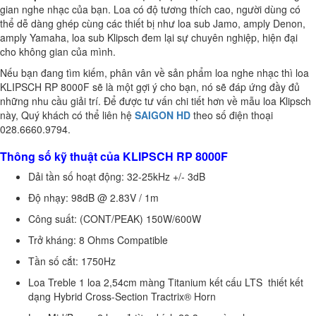
gian nghe nhạc của bạn. Loa có độ tương thích cao, người dùng có
thể dễ dàng ghép cùng các thiết bị như loa sub Jamo, amply Denon,
amply Yamaha, loa sub Klipsch đem lại sự chuyên nghiệp, hiện đại
cho không gian của mình.
Nếu bạn đang tìm kiếm, phân vân về sản phẩm loa nghe nhạc thì loa
KLIPSCH RP 8000F sẽ là một gợi ý cho bạn, nó sẽ đáp ứng đầy đủ
những nhu cầu giải trí. Để được tư vấn chi tiết hơn về mẫu loa Klipsch
này, Quý khách có thể liên hệ
SAIGON HD
theo số điện thoại
028.6660.9794.
Thông số kỹ thuật của KLIPSCH RP 8000F
Dải tần số hoạt động
: 32-25kHz +/- 3dB
Độ nhạy:
98dB @ 2.83V / 1m
Công suất:
(CONT/PEAK) 150W/600W
Trở kháng:
8 Ohms Compatible
Tần số cắt:
1750Hz
Loa Treble
1 loa 2,54cm màng Titanium kết cấu LTS thiết kết
dạng Hybrid Cross-Section Tractrix® Horn