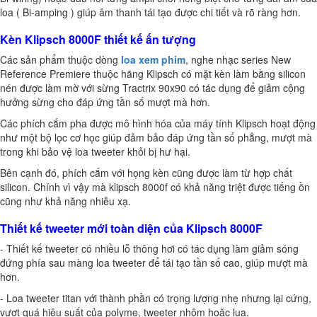
loa ( Bi-amping ) giúp âm thanh tái tạo được chi tiết và rõ ràng hơn.
Kèn Klipsch 8000F thiết kế ấn tượng
Các sản phẩm thuộc dòng
loa xem phim
, nghe nhạc series New
Reference Premiere thuộc hãng Klipsch có mặt kèn làm bằng silicon
nén được làm mờ với sừng Tractrix 90x90 có tác dụng để giảm cộng
hưởng sừng cho đáp ứng tần số mượt mà hơn.
Các phích cắm pha được mô hình hóa của máy tính Klipsch hoạt động
như một bộ lọc cơ học giúp đảm bảo đáp ứng tần số phẳng, mượt mà
trong khi bảo vệ loa tweeter khỏi bị hư hại.
Bên cạnh đó, phích cắm với họng kèn cũng được làm từ hợp chất
silicon. Chính vì vậy mà klipsch 8000f có khả năng triệt được tiếng ồn
cũng như khả năng nhiễu xạ.
Thiết kế tweeter mới toàn diện của Klipsch 8000F
- Thiết kế tweeter có nhiều lỗ thông hơi có tác dụng làm giảm sóng
đứng phía sau màng loa tweeter để tái tạo tần số cao, giúp mượt mà
hơn.
- Loa tweeter titan với thành phần có trọng lượng nhẹ nhưng lại cứng,
vượt quá hiệu suất của polyme, tweeter nhôm hoặc lụa.