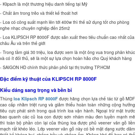
- Klipsch là một thương hiệu danh tiếng tại Mỹ
- Chất âm trong trẻo và thiết kế thoát hơi
- Loa có công suất mạnh lên tới 400w thì thế sử dụng tốt cho phòng
nghe nhạc chuyên nghiệp đến 25m2
- Loa KLIPSCH RP 8000F được sản xuất theo tiêu chuẩn cao nhất của
châu Âu và trên thế giới
- Trong tầm giá 30 triệu, loa được xem là một ông vua trong phân khúc
và có ít đối thủ, sẽ là một sự lựa chọn hoàn hảo cho Quý khách hàng
- SAIGON HD chính thức phân phối tại thị trường TP.HCM
Đặc điểm kỹ thuật của KLIPSCH RP 8000F
Kiểu dáng sang trọng và bền bỉ
Thùng
loa Klipsch RP 8000F
được hãng chọn lựa chế tác từ gỗ MD
cao cấp nhằm triệt rung và giảm thiểu hoàn toàn những cộng hưởng
tiêu cực phát sinh trong quá trình loa vận hành. Ngoại trừ mặt trước
bao quanh các củ loa con được sơn nhám màu đen tuyền mạnh mẽ
thì toàn bộ phần còn lại của thùng loa được phủ veener vân gỗ liền
mạch rất khéo léo. Lớp veener vân gỗ này có bề mặt dạng xước dăm
thiết kế kháng bụi, chống trầy và chống ẩm. Không khó để bạn có thể