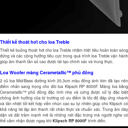
Thiết kế thoát hơi cho loa Treble
Thiết kế buồng thoát hơi cho loa Treble nhằm triệt tiêu hoàn toàn sóng
đứng và các cộng hưởng tiêu cực trong quá trình loa Treble vận hành
giúp âm thanh tần số cao được tái tạo chính xác và trung thực.
Loa Woofer màng Cerametallic™ phủ đồng
2 củ loa Mid/Bass đường kính 20,3cm màu đồng ánh kim đã tạo nên
điểm nhấn sang trọng cho đôi loa Klipsch RP 8000F. Màng loa bằng
Cerametallic™ phủ đồng đặc tính nhẹ và cứng được xử lý đặc biệt
chống ảnh hưởng của từ trường có ưu điểm là tốc độ đáp ứng nhanh
và tản nhiệt tốt kết hợp viền nhún cao su tự nhiên giúp cho Klipsch có
khả năng tái lập âm thanh rất chân thực và chuẩn xác. Trung âm dày
dặn và dải trầm mạnh mẽ là những nét đặc trưng mà người nghe có
thể cảm nhận được ngay khi
Klipsch RP 8000F
trình diễn.