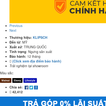
Previous
Next
Thương hiệu:
KLIPSCH
Đến từ
:
MỸ
Xuất xứ
:
TRUNG QUỐC
Tình trạng
:
Ngưng sản xuất
Bảo hành:
12 tháng
(Click xem địa điểm bảo hành)
Trải nghiệm tại showroom
Màu sắc:
Walnut
Ebony
Lifestyle
Chia sẻ:
42,412