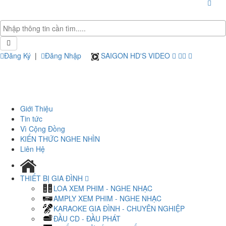
Đăng Ký
|
Đăng Nhập
SAIGON HD'S VIDEO
Giới Thiệu
Tin tức
Vì Cộng Đồng
KIẾN THỨC NGHE NHÌN
Liên Hệ
THIẾT BỊ GIA ĐÌNH
LOA XEM PHIM - NGHE NHẠC
AMPLY XEM PHIM - NGHE NHẠC
KARAOKE GIA ĐÌNH - CHUYÊN NGHIỆP
ĐẦU CD - ĐẦU PHÁT