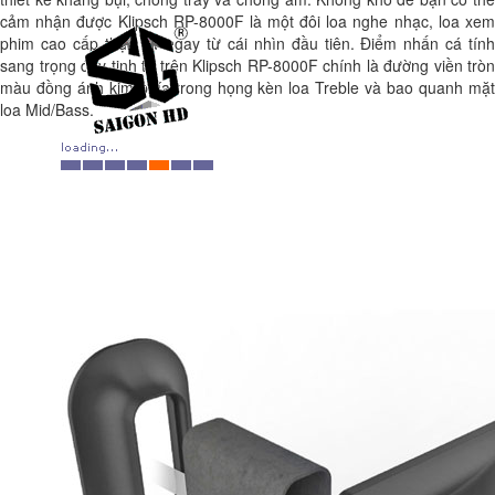
cảm nhận được Klipsch RP-8000F là một đôi loa nghe nhạc, loa xem
phim cao cấp thực sự ngay từ cái nhìn đầu tiên. Điểm nhấn cá tính
sang trọng đầy tinh tế trên Klipsch RP-8000F chính là đường viền tròn
màu đồng ánh kim phía trong họng kèn loa Treble và bao quanh mặt
loa Mid/Bass.