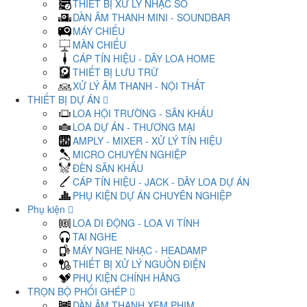
THIẾT BỊ XỬ LÝ NHẠC SỐ
DÀN ÂM THANH MINI - SOUNDBAR
MÁY CHIẾU
MÀN CHIẾU
CÁP TÍN HIỆU - DÂY LOA HOME
THIẾT BỊ LƯU TRỮ
XỬ LÝ ÂM THANH - NỘI THẤT
THIẾT BỊ DỰ ÁN
LOA HỘI TRƯỜNG - SÂN KHẤU
LOA DỰ ÁN - THƯƠNG MẠI
AMPLY - MIXER - XỬ LÝ TÍN HIỆU
MICRO CHUYÊN NGHIỆP
ĐÈN SÂN KHẤU
CÁP TÍN HIỆU - JACK - DÂY LOA DỰ ÁN
PHỤ KIỆN DỰ ÁN CHUYÊN NGHIỆP
Phụ kiện
LOA DI ĐỘNG - LOA VI TÍNH
TAI NGHE
MÁY NGHE NHẠC - HEADAMP
THIẾT BỊ XỬ LÝ NGUỒN ĐIỆN
PHỤ KIỆN CHÍNH HÃNG
TRỌN BỘ PHỐI GHÉP
DÀN ÂM THANH XEM PHIM