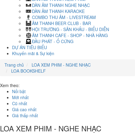
DÀN ÂM THANH NGHE NHẠC
DÀN ÂM THANH KARAOKE
COMBO THU ÂM - LIVESTREAM
ÂM THANH BEER CLUB - BAR
HỘI TRƯỜNG - SÂN KHẤU - BIỂU DIỄN
ÂM THANH CAFE - SHOP - NHÀ HÀNG
ĐẦU PHÁT - Ổ CỨNG
DỰ ÁN TIÊU BIỂU
Khuyến mãi & Sự kiện
Trang chủ
LOA XEM PHIM - NGHE NHẠC
LOA BOOKSHELF
Xem theo:
Nổi bật
Mới nhất
Cũ nhất
Giá cao nhất
Giá thấp nhất
LOA XEM PHIM - NGHE NHẠC