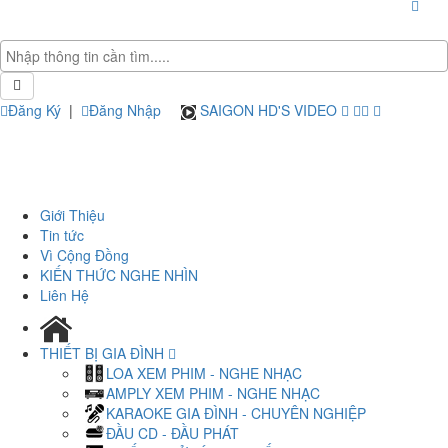
Đăng Ký
|
Đăng Nhập
SAIGON HD'S VIDEO
Giới Thiệu
Tin tức
Vì Cộng Đồng
KIẾN THỨC NGHE NHÌN
Liên Hệ
THIẾT BỊ GIA ĐÌNH
LOA XEM PHIM - NGHE NHẠC
AMPLY XEM PHIM - NGHE NHẠC
KARAOKE GIA ĐÌNH - CHUYÊN NGHIỆP
ĐẦU CD - ĐẦU PHÁT