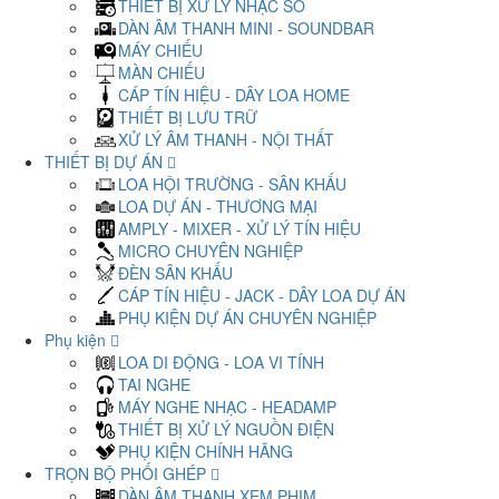
THIẾT BỊ XỬ LÝ NHẠC SỐ
DÀN ÂM THANH MINI - SOUNDBAR
MÁY CHIẾU
MÀN CHIẾU
CÁP TÍN HIỆU - DÂY LOA HOME
THIẾT BỊ LƯU TRỮ
XỬ LÝ ÂM THANH - NỘI THẤT
THIẾT BỊ DỰ ÁN
LOA HỘI TRƯỜNG - SÂN KHẤU
LOA DỰ ÁN - THƯƠNG MẠI
AMPLY - MIXER - XỬ LÝ TÍN HIỆU
MICRO CHUYÊN NGHIỆP
ĐÈN SÂN KHẤU
CÁP TÍN HIỆU - JACK - DÂY LOA DỰ ÁN
PHỤ KIỆN DỰ ÁN CHUYÊN NGHIỆP
Phụ kiện
LOA DI ĐỘNG - LOA VI TÍNH
TAI NGHE
MÁY NGHE NHẠC - HEADAMP
THIẾT BỊ XỬ LÝ NGUỒN ĐIỆN
PHỤ KIỆN CHÍNH HÃNG
TRỌN BỘ PHỐI GHÉP
DÀN ÂM THANH XEM PHIM