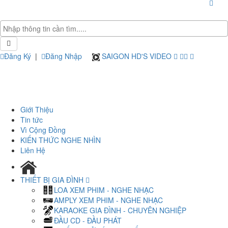
Đăng Ký
|
Đăng Nhập
SAIGON HD'S VIDEO
Giới Thiệu
Tin tức
Vì Cộng Đồng
KIẾN THỨC NGHE NHÌN
Liên Hệ
THIẾT BỊ GIA ĐÌNH
LOA XEM PHIM - NGHE NHẠC
AMPLY XEM PHIM - NGHE NHẠC
KARAOKE GIA ĐÌNH - CHUYÊN NGHIỆP
ĐẦU CD - ĐẦU PHÁT