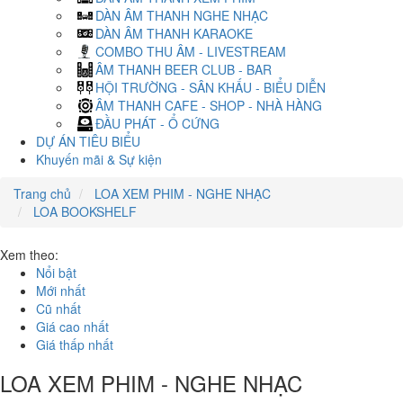
DÀN ÂM THANH NGHE NHẠC
DÀN ÂM THANH KARAOKE
COMBO THU ÂM - LIVESTREAM
ÂM THANH BEER CLUB - BAR
HỘI TRƯỜNG - SÂN KHẤU - BIỂU DIỄN
ÂM THANH CAFE - SHOP - NHÀ HÀNG
ĐẦU PHÁT - Ổ CỨNG
DỰ ÁN TIÊU BIỂU
Khuyến mãi & Sự kiện
Trang chủ
LOA XEM PHIM - NGHE NHẠC
LOA BOOKSHELF
Xem theo:
Nổi bật
Mới nhất
Cũ nhất
Giá cao nhất
Giá thấp nhất
LOA XEM PHIM - NGHE NHẠC