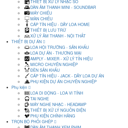
THIẾT BỊ XỬ LÝ NHẠC SỐ
DÀN ÂM THANH MINI - SOUNDBAR
MÁY CHIẾU
MÀN CHIẾU
CÁP TÍN HIỆU - DÂY LOA HOME
THIẾT BỊ LƯU TRỮ
XỬ LÝ ÂM THANH - NỘI THẤT
THIẾT BỊ DỰ ÁN
LOA HỘI TRƯỜNG - SÂN KHẤU
LOA DỰ ÁN - THƯƠNG MẠI
AMPLY - MIXER - XỬ LÝ TÍN HIỆU
MICRO CHUYÊN NGHIỆP
ĐÈN SÂN KHẤU
CÁP TÍN HIỆU - JACK - DÂY LOA DỰ ÁN
PHỤ KIỆN DỰ ÁN CHUYÊN NGHIỆP
Phụ kiện
LOA DI ĐỘNG - LOA VI TÍNH
TAI NGHE
MÁY NGHE NHẠC - HEADAMP
THIẾT BỊ XỬ LÝ NGUỒN ĐIỆN
PHỤ KIỆN CHÍNH HÃNG
TRỌN BỘ PHỐI GHÉP
DÀN ÂM THANH XEM PHIM