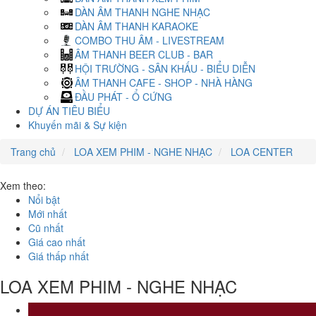
DÀN ÂM THANH NGHE NHẠC
DÀN ÂM THANH KARAOKE
COMBO THU ÂM - LIVESTREAM
ÂM THANH BEER CLUB - BAR
HỘI TRƯỜNG - SÂN KHẤU - BIỂU DIỄN
ÂM THANH CAFE - SHOP - NHÀ HÀNG
ĐẦU PHÁT - Ổ CỨNG
DỰ ÁN TIÊU BIỂU
Khuyến mãi & Sự kiện
Trang chủ
LOA XEM PHIM - NGHE NHẠC
LOA CENTER
Xem theo:
Nổi bật
Mới nhất
Cũ nhất
Giá cao nhất
Giá thấp nhất
LOA XEM PHIM - NGHE NHẠC