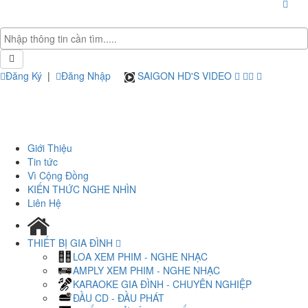
Đăng Ký
|
Đăng Nhập
SAIGON HD'S VIDEO
Giới Thiệu
Tin tức
Vì Cộng Đồng
KIẾN THỨC NGHE NHÌN
Liên Hệ
THIẾT BỊ GIA ĐÌNH
LOA XEM PHIM - NGHE NHẠC
AMPLY XEM PHIM - NGHE NHẠC
KARAOKE GIA ĐÌNH - CHUYÊN NGHIỆP
ĐẦU CD - ĐẦU PHÁT