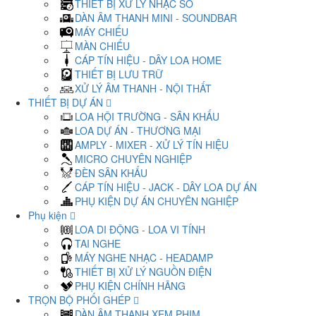
THIẾT BỊ XỬ LÝ NHẠC SỐ
DÀN ÂM THANH MINI - SOUNDBAR
MÁY CHIẾU
MÀN CHIẾU
CÁP TÍN HIỆU - DÂY LOA HOME
THIẾT BỊ LƯU TRỮ
XỬ LÝ ÂM THANH - NỘI THẤT
THIẾT BỊ DỰ ÁN
LOA HỘI TRƯỜNG - SÂN KHẤU
LOA DỰ ÁN - THƯƠNG MẠI
AMPLY - MIXER - XỬ LÝ TÍN HIỆU
MICRO CHUYÊN NGHIỆP
ĐÈN SÂN KHẤU
CÁP TÍN HIỆU - JACK - DÂY LOA DỰ ÁN
PHỤ KIỆN DỰ ÁN CHUYÊN NGHIỆP
Phụ kiện
LOA DI ĐỘNG - LOA VI TÍNH
TAI NGHE
MÁY NGHE NHẠC - HEADAMP
THIẾT BỊ XỬ LÝ NGUỒN ĐIỆN
PHỤ KIỆN CHÍNH HÃNG
TRỌN BỘ PHỐI GHÉP
DÀN ÂM THANH XEM PHIM