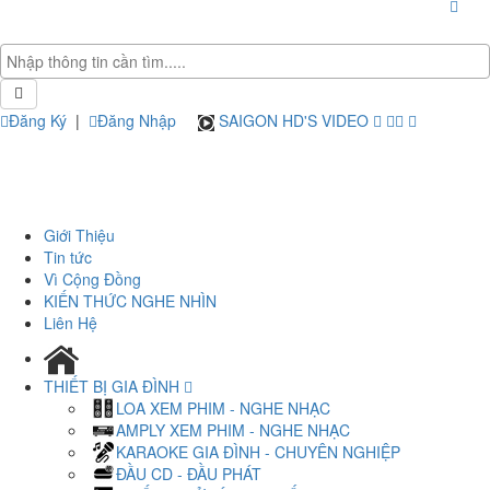
Đăng Ký
|
Đăng Nhập
SAIGON HD'S VIDEO
Giới Thiệu
Tin tức
Vì Cộng Đồng
KIẾN THỨC NGHE NHÌN
Liên Hệ
THIẾT BỊ GIA ĐÌNH
LOA XEM PHIM - NGHE NHẠC
AMPLY XEM PHIM - NGHE NHẠC
KARAOKE GIA ĐÌNH - CHUYÊN NGHIỆP
ĐẦU CD - ĐẦU PHÁT