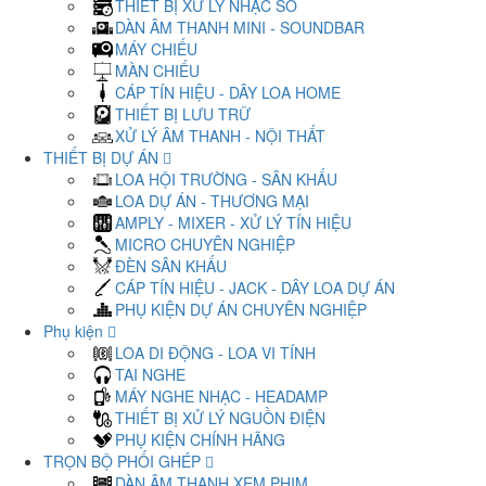
THIẾT BỊ XỬ LÝ NHẠC SỐ
DÀN ÂM THANH MINI - SOUNDBAR
MÁY CHIẾU
MÀN CHIẾU
CÁP TÍN HIỆU - DÂY LOA HOME
THIẾT BỊ LƯU TRỮ
XỬ LÝ ÂM THANH - NỘI THẤT
THIẾT BỊ DỰ ÁN
LOA HỘI TRƯỜNG - SÂN KHẤU
LOA DỰ ÁN - THƯƠNG MẠI
AMPLY - MIXER - XỬ LÝ TÍN HIỆU
MICRO CHUYÊN NGHIỆP
ĐÈN SÂN KHẤU
CÁP TÍN HIỆU - JACK - DÂY LOA DỰ ÁN
PHỤ KIỆN DỰ ÁN CHUYÊN NGHIỆP
Phụ kiện
LOA DI ĐỘNG - LOA VI TÍNH
TAI NGHE
MÁY NGHE NHẠC - HEADAMP
THIẾT BỊ XỬ LÝ NGUỒN ĐIỆN
PHỤ KIỆN CHÍNH HÃNG
TRỌN BỘ PHỐI GHÉP
DÀN ÂM THANH XEM PHIM