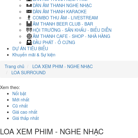
DÀN ÂM THANH NGHE NHẠC
DÀN ÂM THANH KARAOKE
COMBO THU ÂM - LIVESTREAM
ÂM THANH BEER CLUB - BAR
HỘI TRƯỜNG - SÂN KHẤU - BIỂU DIỄN
ÂM THANH CAFE - SHOP - NHÀ HÀNG
ĐẦU PHÁT - Ổ CỨNG
DỰ ÁN TIÊU BIỂU
Khuyến mãi & Sự kiện
Trang chủ
LOA XEM PHIM - NGHE NHẠC
LOA SURROUND
Xem theo:
Nổi bật
Mới nhất
Cũ nhất
Giá cao nhất
Giá thấp nhất
LOA XEM PHIM - NGHE NHẠC