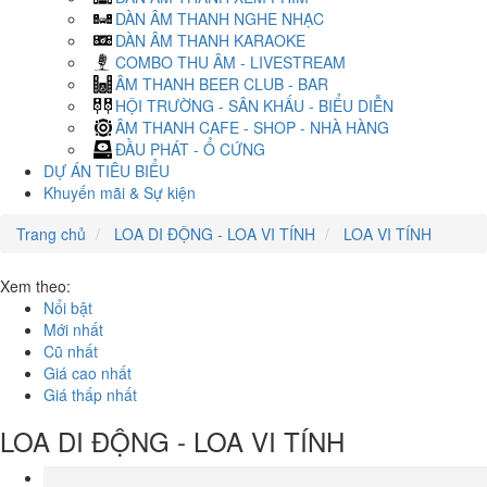
DÀN ÂM THANH NGHE NHẠC
DÀN ÂM THANH KARAOKE
COMBO THU ÂM - LIVESTREAM
ÂM THANH BEER CLUB - BAR
HỘI TRƯỜNG - SÂN KHẤU - BIỂU DIỄN
ÂM THANH CAFE - SHOP - NHÀ HÀNG
ĐẦU PHÁT - Ổ CỨNG
DỰ ÁN TIÊU BIỂU
Khuyến mãi & Sự kiện
Trang chủ
LOA DI ĐỘNG - LOA VI TÍNH
LOA VI TÍNH
Xem theo:
Nổi bật
Mới nhất
Cũ nhất
Giá cao nhất
Giá thấp nhất
LOA DI ĐỘNG - LOA VI TÍNH