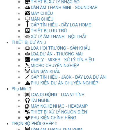
THIẾT BỊ XỬ LÝ NHẠC SỐ
DÀN ÂM THANH MINI - SOUNDBAR
MÁY CHIẾU
MÀN CHIẾU
CÁP TÍN HIỆU - DÂY LOA HOME
THIẾT BỊ LƯU TRỮ
XỬ LÝ ÂM THANH - NỘI THẤT
THIẾT BỊ DỰ ÁN
LOA HỘI TRƯỜNG - SÂN KHẤU
LOA DỰ ÁN - THƯƠNG MẠI
AMPLY - MIXER - XỬ LÝ TÍN HIỆU
MICRO CHUYÊN NGHIỆP
ĐÈN SÂN KHẤU
CÁP TÍN HIỆU - JACK - DÂY LOA DỰ ÁN
PHỤ KIỆN DỰ ÁN CHUYÊN NGHIỆP
Phụ kiện
LOA DI ĐỘNG - LOA VI TÍNH
TAI NGHE
MÁY NGHE NHẠC - HEADAMP
THIẾT BỊ XỬ LÝ NGUỒN ĐIỆN
PHỤ KIỆN CHÍNH HÃNG
TRỌN BỘ PHỐI GHÉP
DÀN ÂM THANH XEM PHIM