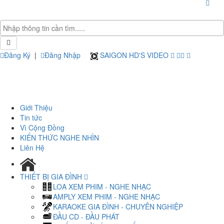
Đăng Ký
|
Đăng Nhập
SAIGON HD'S VIDEO
Giới Thiệu
Tin tức
Vì Cộng Đồng
KIẾN THỨC NGHE NHÌN
Liên Hệ
THIẾT BỊ GIA ĐÌNH
LOA XEM PHIM - NGHE NHẠC
AMPLY XEM PHIM - NGHE NHẠC
KARAOKE GIA ĐÌNH - CHUYÊN NGHIỆP
ĐẦU CD - ĐẦU PHÁT