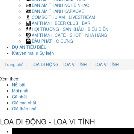
DÀN ÂM THANH NGHE NHẠC
DÀN ÂM THANH KARAOKE
COMBO THU ÂM - LIVESTREAM
ÂM THANH BEER CLUB - BAR
HỘI TRƯỜNG - SÂN KHẤU - BIỂU DIỄN
ÂM THANH CAFE - SHOP - NHÀ HÀNG
ĐẦU PHÁT - Ổ CỨNG
DỰ ÁN TIÊU BIỂU
Khuyến mãi & Sự kiện
Trang chủ
LOA DI ĐỘNG - LOA VI TÍNH
LOA VI TÍNH
Xem theo:
Nổi bật
Mới nhất
Cũ nhất
Giá cao nhất
Giá thấp nhất
LOA DI ĐỘNG - LOA VI TÍNH