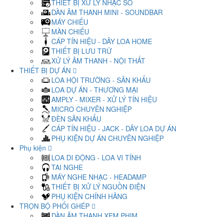
THIẾT BỊ XỬ LÝ NHẠC SỐ
DÀN ÂM THANH MINI - SOUNDBAR
MÁY CHIẾU
MÀN CHIẾU
CÁP TÍN HIỆU - DÂY LOA HOME
THIẾT BỊ LƯU TRỮ
XỬ LÝ ÂM THANH - NỘI THẤT
THIẾT BỊ DỰ ÁN
LOA HỘI TRƯỜNG - SÂN KHẤU
LOA DỰ ÁN - THƯƠNG MẠI
AMPLY - MIXER - XỬ LÝ TÍN HIỆU
MICRO CHUYÊN NGHIỆP
ĐÈN SÂN KHẤU
CÁP TÍN HIỆU - JACK - DÂY LOA DỰ ÁN
PHỤ KIỆN DỰ ÁN CHUYÊN NGHIỆP
Phụ kiện
LOA DI ĐỘNG - LOA VI TÍNH
TAI NGHE
MÁY NGHE NHẠC - HEADAMP
THIẾT BỊ XỬ LÝ NGUỒN ĐIỆN
PHỤ KIỆN CHÍNH HÃNG
TRỌN BỘ PHỐI GHÉP
DÀN ÂM THANH XEM PHIM