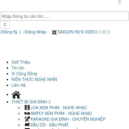
Đăng Ký
|
Đăng Nhập
SAIGON HD'S VIDEO
Giới Thiệu
Tin tức
Vì Cộng Đồng
KIẾN THỨC NGHE NHÌN
Liên Hệ
THIẾT BỊ GIA ĐÌNH
LOA XEM PHIM - NGHE NHẠC
AMPLY XEM PHIM - NGHE NHẠC
KARAOKE GIA ĐÌNH - CHUYÊN NGHIỆP
ĐẦU CD - ĐẦU PHÁT