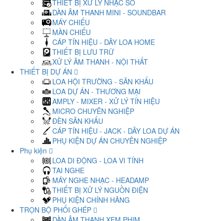
THIẾT BỊ XỬ LÝ NHẠC SỐ
DÀN ÂM THANH MINI - SOUNDBAR
MÁY CHIẾU
MÀN CHIẾU
CÁP TÍN HIỆU - DÂY LOA HOME
THIẾT BỊ LƯU TRỮ
XỬ LÝ ÂM THANH - NỘI THẤT
THIẾT BỊ DỰ ÁN
LOA HỘI TRƯỜNG - SÂN KHẤU
LOA DỰ ÁN - THƯƠNG MẠI
AMPLY - MIXER - XỬ LÝ TÍN HIỆU
MICRO CHUYÊN NGHIỆP
ĐÈN SÂN KHẤU
CÁP TÍN HIỆU - JACK - DÂY LOA DỰ ÁN
PHỤ KIỆN DỰ ÁN CHUYÊN NGHIỆP
Phụ kiện
LOA DI ĐỘNG - LOA VI TÍNH
TAI NGHE
MÁY NGHE NHẠC - HEADAMP
THIẾT BỊ XỬ LÝ NGUỒN ĐIỆN
PHỤ KIỆN CHÍNH HÃNG
TRỌN BỘ PHỐI GHÉP
DÀN ÂM THANH XEM PHIM