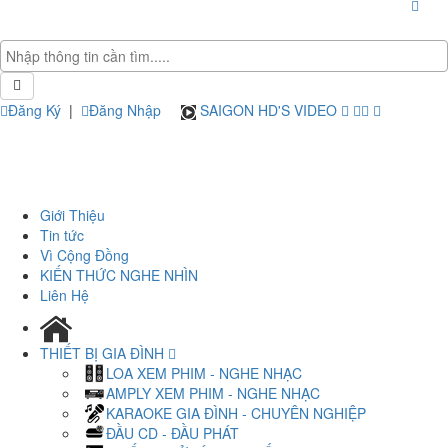
Đăng Ký
|
Đăng Nhập
SAIGON HD'S VIDEO
Giới Thiệu
Tin tức
Vì Cộng Đồng
KIẾN THỨC NGHE NHÌN
Liên Hệ
THIẾT BỊ GIA ĐÌNH
LOA XEM PHIM - NGHE NHẠC
AMPLY XEM PHIM - NGHE NHẠC
KARAOKE GIA ĐÌNH - CHUYÊN NGHIỆP
ĐẦU CD - ĐẦU PHÁT