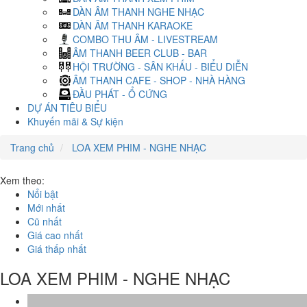
DÀN ÂM THANH NGHE NHẠC
DÀN ÂM THANH KARAOKE
COMBO THU ÂM - LIVESTREAM
ÂM THANH BEER CLUB - BAR
HỘI TRƯỜNG - SÂN KHẤU - BIỂU DIỄN
ÂM THANH CAFE - SHOP - NHÀ HÀNG
ĐẦU PHÁT - Ổ CỨNG
DỰ ÁN TIÊU BIỂU
Khuyến mãi & Sự kiện
Trang chủ
LOA XEM PHIM - NGHE NHẠC
Xem theo:
Nổi bật
Mới nhất
Cũ nhất
Giá cao nhất
Giá thấp nhất
LOA XEM PHIM - NGHE NHẠC