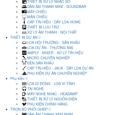
THIẾT BỊ XỬ LÝ NHẠC SỐ
DÀN ÂM THANH MINI - SOUNDBAR
MÁY CHIẾU
MÀN CHIẾU
CÁP TÍN HIỆU - DÂY LOA HOME
THIẾT BỊ LƯU TRỮ
XỬ LÝ ÂM THANH - NỘI THẤT
THIẾT BỊ DỰ ÁN
LOA HỘI TRƯỜNG - SÂN KHẤU
LOA DỰ ÁN - THƯƠNG MẠI
AMPLY - MIXER - XỬ LÝ TÍN HIỆU
MICRO CHUYÊN NGHIỆP
ĐÈN SÂN KHẤU
CÁP TÍN HIỆU - JACK - DÂY LOA DỰ ÁN
PHỤ KIỆN DỰ ÁN CHUYÊN NGHIỆP
Phụ kiện
LOA DI ĐỘNG - LOA VI TÍNH
TAI NGHE
MÁY NGHE NHẠC - HEADAMP
THIẾT BỊ XỬ LÝ NGUỒN ĐIỆN
PHỤ KIỆN CHÍNH HÃNG
TRỌN BỘ PHỐI GHÉP
DÀN ÂM THANH XEM PHIM