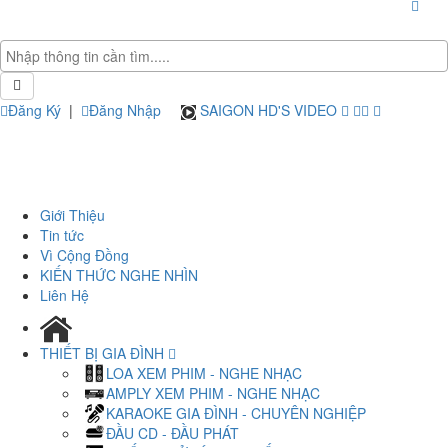
Đăng Ký
|
Đăng Nhập
SAIGON HD'S VIDEO
Giới Thiệu
Tin tức
Vì Cộng Đồng
KIẾN THỨC NGHE NHÌN
Liên Hệ
THIẾT BỊ GIA ĐÌNH
LOA XEM PHIM - NGHE NHẠC
AMPLY XEM PHIM - NGHE NHẠC
KARAOKE GIA ĐÌNH - CHUYÊN NGHIỆP
ĐẦU CD - ĐẦU PHÁT