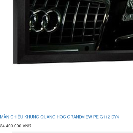
MÀN CHIẾU KHUNG QUANG HỌC GRANDVIEW PE G112 DY4
24.400.000 VNĐ