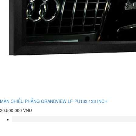
MÀN CHIẾU PHẲNG GRANDVIEW LF-PU133 133 INCH
20.500.000 VNĐ