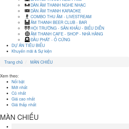
DÀN ÂM THANH NGHE NHẠC
DÀN ÂM THANH KARAOKE
COMBO THU ÂM - LIVESTREAM
ÂM THANH BEER CLUB - BAR
HỘI TRƯỜNG - SÂN KHẤU - BIỂU DIỄN
ÂM THANH CAFE - SHOP - NHÀ HÀNG
ĐẦU PHÁT - Ổ CỨNG
DỰ ÁN TIÊU BIỂU
Khuyến mãi & Sự kiện
Trang chủ
MÀN CHIẾU
Xem theo:
Nổi bật
Mới nhất
Cũ nhất
Giá cao nhất
Giá thấp nhất
MÀN CHIẾU