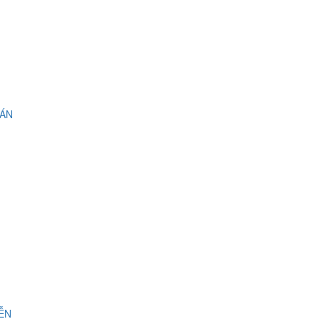
 ÁN
IỄN