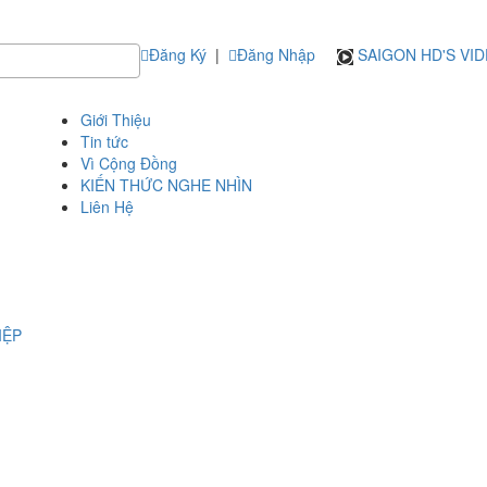
Đăng Ký
|
Đăng Nhập
SAIGON HD'S VI
Giới Thiệu
Tin tức
Vì Cộng Đồng
KIẾN THỨC NGHE NHÌN
Liên Hệ
IỆP