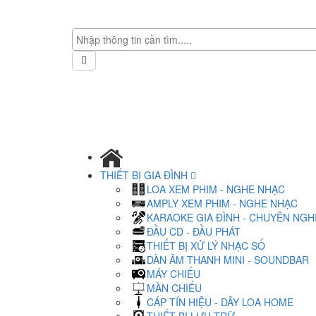
THIẾT BỊ GIA ĐÌNH
LOA XEM PHIM - NGHE NHẠC
AMPLY XEM PHIM - NGHE NHẠC
KARAOKE GIA ĐÌNH - CHUYÊN NGH
ĐẦU CD - ĐẦU PHÁT
THIẾT BỊ XỬ LÝ NHẠC SỐ
DÀN ÂM THANH MINI - SOUNDBAR
MÁY CHIẾU
MÀN CHIẾU
CÁP TÍN HIỆU - DÂY LOA HOME