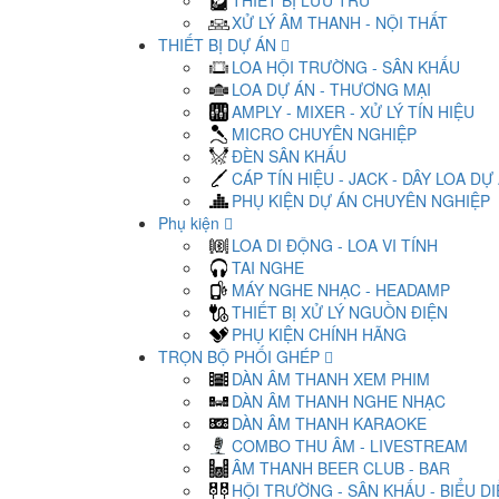
THIẾT BỊ LƯU TRỮ
XỬ LÝ ÂM THANH - NỘI THẤT
THIẾT BỊ DỰ ÁN
LOA HỘI TRƯỜNG - SÂN KHẤU
LOA DỰ ÁN - THƯƠNG MẠI
AMPLY - MIXER - XỬ LÝ TÍN HIỆU
MICRO CHUYÊN NGHIỆP
ĐÈN SÂN KHẤU
CÁP TÍN HIỆU - JACK - DÂY LOA DỰ
PHỤ KIỆN DỰ ÁN CHUYÊN NGHIỆP
Phụ kiện
LOA DI ĐỘNG - LOA VI TÍNH
TAI NGHE
MÁY NGHE NHẠC - HEADAMP
THIẾT BỊ XỬ LÝ NGUỒN ĐIỆN
PHỤ KIỆN CHÍNH HÃNG
TRỌN BỘ PHỐI GHÉP
DÀN ÂM THANH XEM PHIM
DÀN ÂM THANH NGHE NHẠC
DÀN ÂM THANH KARAOKE
COMBO THU ÂM - LIVESTREAM
ÂM THANH BEER CLUB - BAR
HỘI TRƯỜNG - SÂN KHẤU - BIỂU D