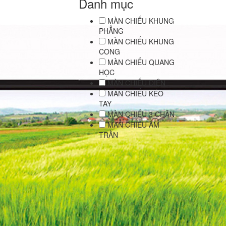
Danh mục
MÀN CHIẾU KHUNG
PHẲNG
MÀN CHIẾU KHUNG
CONG
MÀN CHIẾU QUANG
HỌC
MÀN CHIẾU ĐIỆN
MÀN CHIẾU KÉO
TAY
MÀN CHIẾU 3 CHÂN
MÀN CHIẾU ÂM
TRẦN