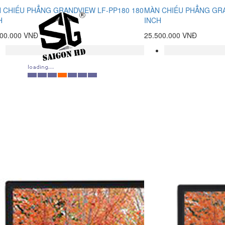
 CHIẾU PHẲNG GRANDVIEW LF-PP180 180
MÀN CHIẾU PHẲNG GRA
H
INCH
200.000 VNĐ
25.500.000 VNĐ