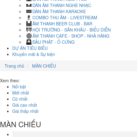
DÀN ÂM THANH NGHE NHẠC
DÀN ÂM THANH KARAOKE
COMBO THU ÂM - LIVESTREAM
ÂM THANH BEER CLUB - BAR
HỘI TRƯỜNG - SÂN KHẤU - BIỂU DIỄN
ÂM THANH CAFE - SHOP - NHÀ HÀNG
ĐẦU PHÁT - Ổ CỨNG
DỰ ÁN TIÊU BIỂU
Khuyến mãi & Sự kiện
Trang chủ
MÀN CHIẾU
Xem theo:
Nổi bật
Mới nhất
Cũ nhất
Giá cao nhất
Giá thấp nhất
MÀN CHIẾU