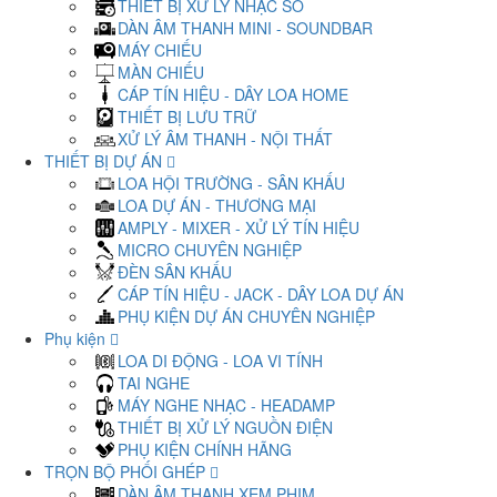
THIẾT BỊ XỬ LÝ NHẠC SỐ
DÀN ÂM THANH MINI - SOUNDBAR
MÁY CHIẾU
MÀN CHIẾU
CÁP TÍN HIỆU - DÂY LOA HOME
THIẾT BỊ LƯU TRỮ
XỬ LÝ ÂM THANH - NỘI THẤT
THIẾT BỊ DỰ ÁN
LOA HỘI TRƯỜNG - SÂN KHẤU
LOA DỰ ÁN - THƯƠNG MẠI
AMPLY - MIXER - XỬ LÝ TÍN HIỆU
MICRO CHUYÊN NGHIỆP
ĐÈN SÂN KHẤU
CÁP TÍN HIỆU - JACK - DÂY LOA DỰ ÁN
PHỤ KIỆN DỰ ÁN CHUYÊN NGHIỆP
Phụ kiện
LOA DI ĐỘNG - LOA VI TÍNH
TAI NGHE
MÁY NGHE NHẠC - HEADAMP
THIẾT BỊ XỬ LÝ NGUỒN ĐIỆN
PHỤ KIỆN CHÍNH HÃNG
TRỌN BỘ PHỐI GHÉP
DÀN ÂM THANH XEM PHIM