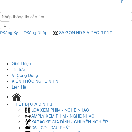
Đăng Ký
|
Đăng Nhập
SAIGON HD'S VIDEO
Giới Thiệu
Tin tức
Vì Cộng Đồng
KIẾN THỨC NGHE NHÌN
Liên Hệ
THIẾT BỊ GIA ĐÌNH
LOA XEM PHIM - NGHE NHẠC
AMPLY XEM PHIM - NGHE NHẠC
KARAOKE GIA ĐÌNH - CHUYÊN NGHIỆP
ĐẦU CD - ĐẦU PHÁT