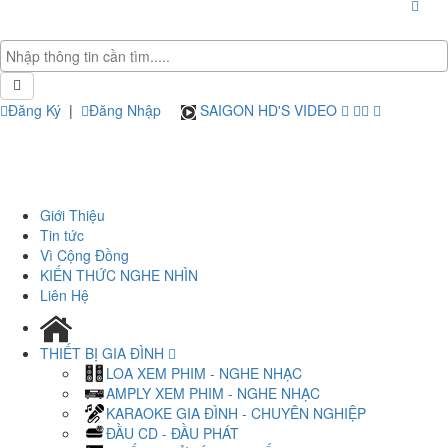
Đăng Ký
|
Đăng Nhập
SAIGON HD'S VIDEO
Giới Thiệu
Tin tức
Vì Cộng Đồng
KIẾN THỨC NGHE NHÌN
Liên Hệ
THIẾT BỊ GIA ĐÌNH
LOA XEM PHIM - NGHE NHẠC
AMPLY XEM PHIM - NGHE NHẠC
KARAOKE GIA ĐÌNH - CHUYÊN NGHIỆP
ĐẦU CD - ĐẦU PHÁT