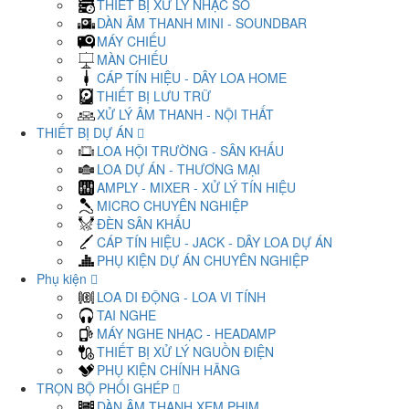
THIẾT BỊ XỬ LÝ NHẠC SỐ
DÀN ÂM THANH MINI - SOUNDBAR
MÁY CHIẾU
MÀN CHIẾU
CÁP TÍN HIỆU - DÂY LOA HOME
THIẾT BỊ LƯU TRỮ
XỬ LÝ ÂM THANH - NỘI THẤT
THIẾT BỊ DỰ ÁN
LOA HỘI TRƯỜNG - SÂN KHẤU
LOA DỰ ÁN - THƯƠNG MẠI
AMPLY - MIXER - XỬ LÝ TÍN HIỆU
MICRO CHUYÊN NGHIỆP
ĐÈN SÂN KHẤU
CÁP TÍN HIỆU - JACK - DÂY LOA DỰ ÁN
PHỤ KIỆN DỰ ÁN CHUYÊN NGHIỆP
Phụ kiện
LOA DI ĐỘNG - LOA VI TÍNH
TAI NGHE
MÁY NGHE NHẠC - HEADAMP
THIẾT BỊ XỬ LÝ NGUỒN ĐIỆN
PHỤ KIỆN CHÍNH HÃNG
TRỌN BỘ PHỐI GHÉP
DÀN ÂM THANH XEM PHIM