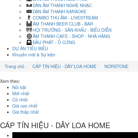
DÀN ÂM THANH NGHE NHẠC
DÀN ÂM THANH KARAOKE
COMBO THU ÂM - LIVESTREAM
ÂM THANH BEER CLUB - BAR
HỘI TRƯỜNG - SÂN KHẤU - BIỂU DIỄN
ÂM THANH CAFE - SHOP - NHÀ HÀNG
ĐẦU PHÁT - Ổ CỨNG
DỰ ÁN TIÊU BIỂU
Khuyến mãi & Sự kiện
Trang chủ
CÁP TÍN HIỆU - DÂY LOA HOME
NORSTONE
Xem theo:
Nổi bật
Mới nhất
Cũ nhất
Giá cao nhất
Giá thấp nhất
CÁP TÍN HIỆU - DÂY LOA HOME