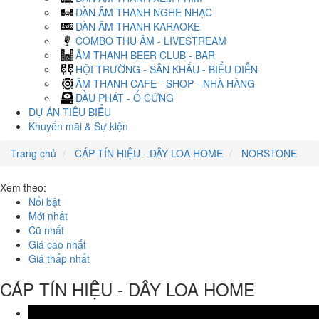
DÀN ÂM THANH NGHE NHẠC
DÀN ÂM THANH KARAOKE
COMBO THU ÂM - LIVESTREAM
ÂM THANH BEER CLUB - BAR
HỘI TRƯỜNG - SÂN KHẤU - BIỂU DIỄN
ÂM THANH CAFE - SHOP - NHÀ HÀNG
ĐẦU PHÁT - Ổ CỨNG
DỰ ÁN TIÊU BIỂU
Khuyến mãi & Sự kiện
Trang chủ
CÁP TÍN HIỆU - DÂY LOA HOME
NORSTONE
Xem theo:
Nổi bật
Mới nhất
Cũ nhất
Giá cao nhất
Giá thấp nhất
CÁP TÍN HIỆU - DÂY LOA HOME