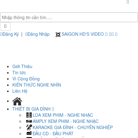
Đăng Ký
|
Đăng Nhập
SAIGON HD'S VIDEO
Giới Thiệu
Tin tức
Vì Cộng Đồng
KIẾN THỨC NGHE NHÌN
Liên Hệ
THIẾT BỊ GIA ĐÌNH
LOA XEM PHIM - NGHE NHẠC
AMPLY XEM PHIM - NGHE NHẠC
KARAOKE GIA ĐÌNH - CHUYÊN NGHIỆP
ĐẦU CD - ĐẦU PHÁT