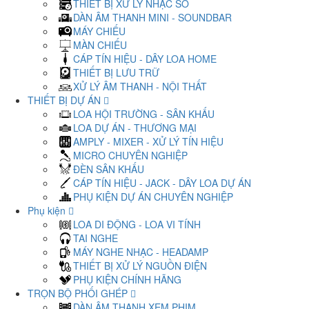
THIẾT BỊ XỬ LÝ NHẠC SỐ
DÀN ÂM THANH MINI - SOUNDBAR
MÁY CHIẾU
MÀN CHIẾU
CÁP TÍN HIỆU - DÂY LOA HOME
THIẾT BỊ LƯU TRỮ
XỬ LÝ ÂM THANH - NỘI THẤT
THIẾT BỊ DỰ ÁN
LOA HỘI TRƯỜNG - SÂN KHẤU
LOA DỰ ÁN - THƯƠNG MẠI
AMPLY - MIXER - XỬ LÝ TÍN HIỆU
MICRO CHUYÊN NGHIỆP
ĐÈN SÂN KHẤU
CÁP TÍN HIỆU - JACK - DÂY LOA DỰ ÁN
PHỤ KIỆN DỰ ÁN CHUYÊN NGHIỆP
Phụ kiện
LOA DI ĐỘNG - LOA VI TÍNH
TAI NGHE
MÁY NGHE NHẠC - HEADAMP
THIẾT BỊ XỬ LÝ NGUỒN ĐIỆN
PHỤ KIỆN CHÍNH HÃNG
TRỌN BỘ PHỐI GHÉP
DÀN ÂM THANH XEM PHIM