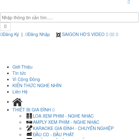
Đăng Ký
|
Đăng Nhập
SAIGON HD'S VIDEO
Giới Thiệu
Tin tức
Vì Cộng Đồng
KIẾN THỨC NGHE NHÌN
Liên Hệ
THIẾT BỊ GIA ĐÌNH
LOA XEM PHIM - NGHE NHẠC
AMPLY XEM PHIM - NGHE NHẠC
KARAOKE GIA ĐÌNH - CHUYÊN NGHIỆP
ĐẦU CD - ĐẦU PHÁT