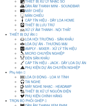
THIẾT BỊ XỬ LÝ NHẠC SỐ
DÀN ÂM THANH MINI - SOUNDBAR
MÁY CHIẾU
MÀN CHIẾU
CÁP TÍN HIỆU - DÂY LOA HOME
THIẾT BỊ LƯU TRỮ
XỬ LÝ ÂM THANH - NỘI THẤT
THIẾT BỊ DỰ ÁN
LOA HỘI TRƯỜNG - SÂN KHẤU
LOA DỰ ÁN - THƯƠNG MẠI
AMPLY - MIXER - XỬ LÝ TÍN HIỆU
MICRO CHUYÊN NGHIỆP
ĐÈN SÂN KHẤU
CÁP TÍN HIỆU - JACK - DÂY LOA DỰ ÁN
PHỤ KIỆN DỰ ÁN CHUYÊN NGHIỆP
Phụ kiện
LOA DI ĐỘNG - LOA VI TÍNH
TAI NGHE
MÁY NGHE NHẠC - HEADAMP
THIẾT BỊ XỬ LÝ NGUỒN ĐIỆN
PHỤ KIỆN CHÍNH HÃNG
TRỌN BỘ PHỐI GHÉP
DÀN ÂM THANH XEM PHIM