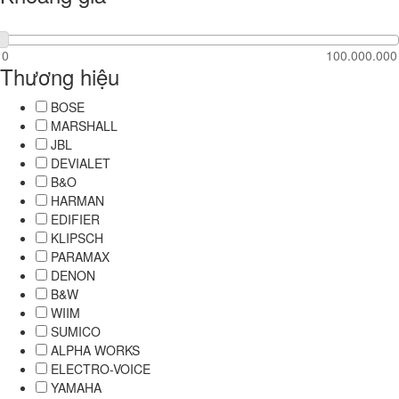
Thương hiệu
BOSE
MARSHALL
JBL
DEVIALET
B&O
HARMAN
EDIFIER
KLIPSCH
PARAMAX
DENON
B&W
WIIM
SUMICO
ALPHA WORKS
ELECTRO-VOICE
YAMAHA