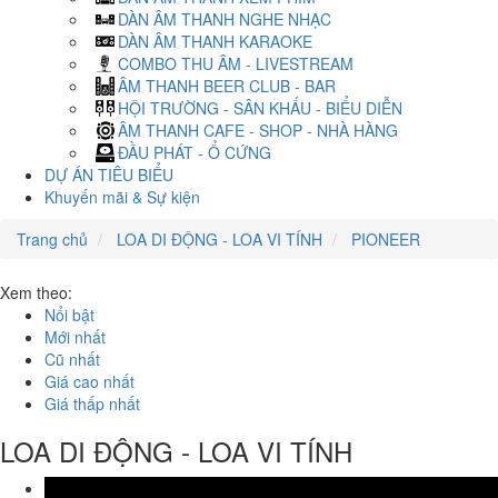
DÀN ÂM THANH NGHE NHẠC
DÀN ÂM THANH KARAOKE
COMBO THU ÂM - LIVESTREAM
ÂM THANH BEER CLUB - BAR
HỘI TRƯỜNG - SÂN KHẤU - BIỂU DIỄN
ÂM THANH CAFE - SHOP - NHÀ HÀNG
ĐẦU PHÁT - Ổ CỨNG
DỰ ÁN TIÊU BIỂU
Khuyến mãi & Sự kiện
Trang chủ
LOA DI ĐỘNG - LOA VI TÍNH
PIONEER
Xem theo:
Nổi bật
Mới nhất
Cũ nhất
Giá cao nhất
Giá thấp nhất
LOA DI ĐỘNG - LOA VI TÍNH