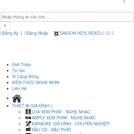
Đăng Ký
|
Đăng Nhập
SAIGON HD'S VIDEO
Giới Thiệu
Tin tức
Vì Cộng Đồng
KIẾN THỨC NGHE NHÌN
Liên Hệ
THIẾT BỊ GIA ĐÌNH
LOA XEM PHIM - NGHE NHẠC
AMPLY XEM PHIM - NGHE NHẠC
KARAOKE GIA ĐÌNH - CHUYÊN NGHIỆP
ĐẦU CD - ĐẦU PHÁT