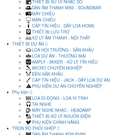
THIẾT BỊ XỬ LÝ NHẠC SỐ
DÀN ÂM THANH MINI - SOUNDBAR
MÁY CHIẾU
MÀN CHIẾU
CÁP TÍN HIỆU - DÂY LOA HOME
THIẾT BỊ LƯU TRỮ
XỬ LÝ ÂM THANH - NỘI THẤT
THIẾT BỊ DỰ ÁN
LOA HỘI TRƯỜNG - SÂN KHẤU
LOA DỰ ÁN - THƯƠNG MẠI
AMPLY - MIXER - XỬ LÝ TÍN HIỆU
MICRO CHUYÊN NGHIỆP
ĐÈN SÂN KHẤU
CÁP TÍN HIỆU - JACK - DÂY LOA DỰ ÁN
PHỤ KIỆN DỰ ÁN CHUYÊN NGHIỆP
Phụ kiện
LOA DI ĐỘNG - LOA VI TÍNH
TAI NGHE
MÁY NGHE NHẠC - HEADAMP
THIẾT BỊ XỬ LÝ NGUỒN ĐIỆN
PHỤ KIỆN CHÍNH HÃNG
TRỌN BỘ PHỐI GHÉP
DÀN ÂM THANH XEM PHIM