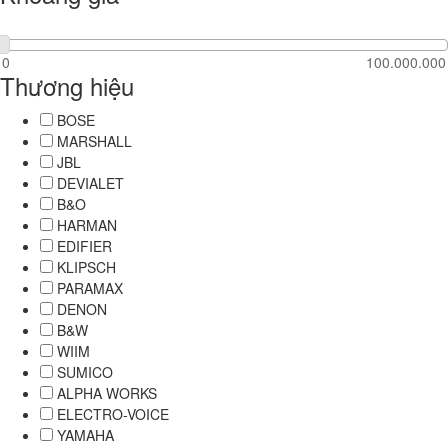
Thương hiệu
BOSE
MARSHALL
JBL
DEVIALET
B&O
HARMAN
EDIFIER
KLIPSCH
PARAMAX
DENON
B&W
WIIM
SUMICO
ALPHA WORKS
ELECTRO-VOICE
YAMAHA