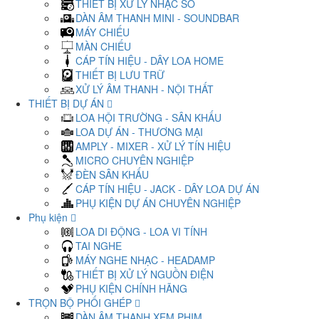
THIẾT BỊ XỬ LÝ NHẠC SỐ
DÀN ÂM THANH MINI - SOUNDBAR
MÁY CHIẾU
MÀN CHIẾU
CÁP TÍN HIỆU - DÂY LOA HOME
THIẾT BỊ LƯU TRỮ
XỬ LÝ ÂM THANH - NỘI THẤT
THIẾT BỊ DỰ ÁN
LOA HỘI TRƯỜNG - SÂN KHẤU
LOA DỰ ÁN - THƯƠNG MẠI
AMPLY - MIXER - XỬ LÝ TÍN HIỆU
MICRO CHUYÊN NGHIỆP
ĐÈN SÂN KHẤU
CÁP TÍN HIỆU - JACK - DÂY LOA DỰ ÁN
PHỤ KIỆN DỰ ÁN CHUYÊN NGHIỆP
Phụ kiện
LOA DI ĐỘNG - LOA VI TÍNH
TAI NGHE
MÁY NGHE NHẠC - HEADAMP
THIẾT BỊ XỬ LÝ NGUỒN ĐIỆN
PHỤ KIỆN CHÍNH HÃNG
TRỌN BỘ PHỐI GHÉP
DÀN ÂM THANH XEM PHIM