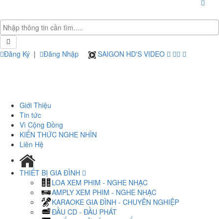
Đăng Ký
|
Đăng Nhập
SAIGON HD'S VIDEO
Giới Thiệu
Tin tức
Vì Cộng Đồng
KIẾN THỨC NGHE NHÌN
Liên Hệ
THIẾT BỊ GIA ĐÌNH
LOA XEM PHIM - NGHE NHẠC
AMPLY XEM PHIM - NGHE NHẠC
KARAOKE GIA ĐÌNH - CHUYÊN NGHIỆP
ĐẦU CD - ĐẦU PHÁT