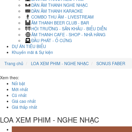
DÀN ÂM THANH NGHE NHẠC
DÀN ÂM THANH KARAOKE
COMBO THU ÂM - LIVESTREAM
ÂM THANH BEER CLUB - BAR
HỘI TRƯỜNG - SÂN KHẤU - BIỂU DIỄN
ÂM THANH CAFE - SHOP - NHÀ HÀNG
ĐẦU PHÁT - Ổ CỨNG
DỰ ÁN TIÊU BIỂU
Khuyến mãi & Sự kiện
Trang chủ
LOA XEM PHIM - NGHE NHẠC
SONUS FABER
Xem theo:
Nổi bật
Mới nhất
Cũ nhất
Giá cao nhất
Giá thấp nhất
LOA XEM PHIM - NGHE NHẠC