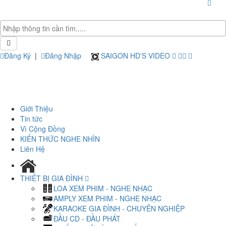
Đăng Ký
|
Đăng Nhập
SAIGON HD'S VIDEO
Giới Thiệu
Tin tức
Vì Cộng Đồng
KIẾN THỨC NGHE NHÌN
Liên Hệ
THIẾT BỊ GIA ĐÌNH
LOA XEM PHIM - NGHE NHẠC
AMPLY XEM PHIM - NGHE NHẠC
KARAOKE GIA ĐÌNH - CHUYÊN NGHIỆP
ĐẦU CD - ĐẦU PHÁT