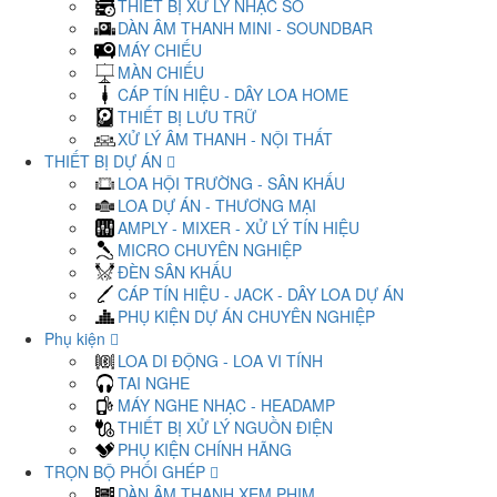
THIẾT BỊ XỬ LÝ NHẠC SỐ
DÀN ÂM THANH MINI - SOUNDBAR
MÁY CHIẾU
MÀN CHIẾU
CÁP TÍN HIỆU - DÂY LOA HOME
THIẾT BỊ LƯU TRỮ
XỬ LÝ ÂM THANH - NỘI THẤT
THIẾT BỊ DỰ ÁN
LOA HỘI TRƯỜNG - SÂN KHẤU
LOA DỰ ÁN - THƯƠNG MẠI
AMPLY - MIXER - XỬ LÝ TÍN HIỆU
MICRO CHUYÊN NGHIỆP
ĐÈN SÂN KHẤU
CÁP TÍN HIỆU - JACK - DÂY LOA DỰ ÁN
PHỤ KIỆN DỰ ÁN CHUYÊN NGHIỆP
Phụ kiện
LOA DI ĐỘNG - LOA VI TÍNH
TAI NGHE
MÁY NGHE NHẠC - HEADAMP
THIẾT BỊ XỬ LÝ NGUỒN ĐIỆN
PHỤ KIỆN CHÍNH HÃNG
TRỌN BỘ PHỐI GHÉP
DÀN ÂM THANH XEM PHIM