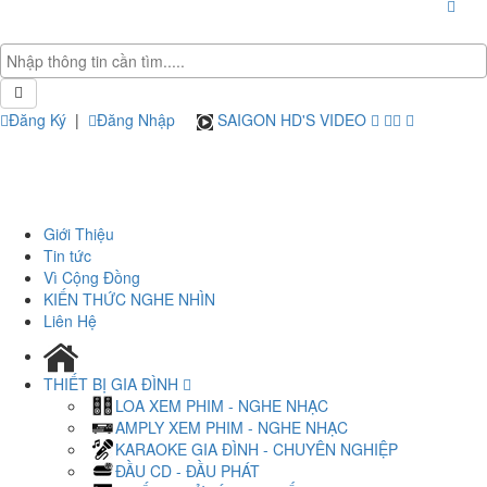
Đăng Ký
|
Đăng Nhập
SAIGON HD'S VIDEO
Giới Thiệu
Tin tức
Vì Cộng Đồng
KIẾN THỨC NGHE NHÌN
Liên Hệ
THIẾT BỊ GIA ĐÌNH
LOA XEM PHIM - NGHE NHẠC
AMPLY XEM PHIM - NGHE NHẠC
KARAOKE GIA ĐÌNH - CHUYÊN NGHIỆP
ĐẦU CD - ĐẦU PHÁT