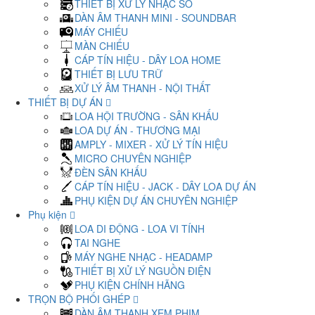
THIẾT BỊ XỬ LÝ NHẠC SỐ
DÀN ÂM THANH MINI - SOUNDBAR
MÁY CHIẾU
MÀN CHIẾU
CÁP TÍN HIỆU - DÂY LOA HOME
THIẾT BỊ LƯU TRỮ
XỬ LÝ ÂM THANH - NỘI THẤT
THIẾT BỊ DỰ ÁN
LOA HỘI TRƯỜNG - SÂN KHẤU
LOA DỰ ÁN - THƯƠNG MẠI
AMPLY - MIXER - XỬ LÝ TÍN HIỆU
MICRO CHUYÊN NGHIỆP
ĐÈN SÂN KHẤU
CÁP TÍN HIỆU - JACK - DÂY LOA DỰ ÁN
PHỤ KIỆN DỰ ÁN CHUYÊN NGHIỆP
Phụ kiện
LOA DI ĐỘNG - LOA VI TÍNH
TAI NGHE
MÁY NGHE NHẠC - HEADAMP
THIẾT BỊ XỬ LÝ NGUỒN ĐIỆN
PHỤ KIỆN CHÍNH HÃNG
TRỌN BỘ PHỐI GHÉP
DÀN ÂM THANH XEM PHIM