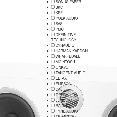
SONUS FABER
B&O
KEF
POLK AUDIO
SVS
PMC
DEFINITIVE
TECHNOLOGY
DYNAUDIO
HARMAN KARDON
WHARFEDALE
MCINTOSH
ONKYO
TANGENT AUDIO
ELTAX
ELIPSON
DALI
OPERA
JL AUDIO
RAIDHO
FYNE AUDIO
TRIANGLE