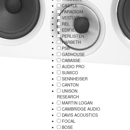
CASTLE
PARADIGM
VESTLYD
REL
EDIFIER
PERLISTEN
HARBETH
PSB
GADHOUSE
CABASSE
AUDIO PRO
SUMICO
SENNHEISER
CANTON
UNISON
RESEARCH
MARTIN LOGAN
CAMBRIDGE AUDIO
DAVIS ACOUSTICS
FOCAL
BOSE