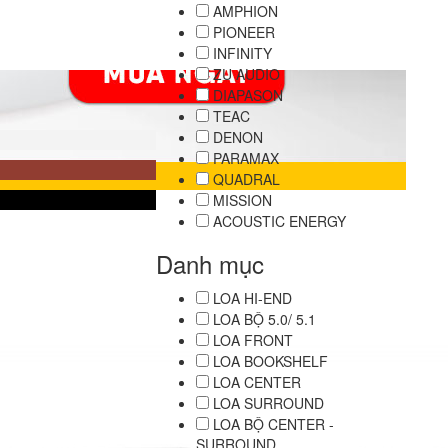
AMPHION
PIONEER
INFINITY
ZU AUDIO
DIAPASON
TEAC
DENON
PARAMAX
QUADRAL
MISSION
ACOUSTIC ENERGY
Danh mục
LOA HI-END
LOA BỘ 5.0/ 5.1
LOA FRONT
LOA BOOKSHELF
LOA CENTER
LOA SURROUND
LOA BỘ CENTER -
SURROUND