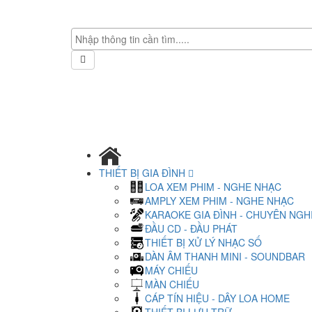
THIẾT BỊ GIA ĐÌNH
LOA XEM PHIM - NGHE NHẠC
AMPLY XEM PHIM - NGHE NHẠC
KARAOKE GIA ĐÌNH - CHUYÊN NGH
ĐẦU CD - ĐẦU PHÁT
THIẾT BỊ XỬ LÝ NHẠC SỐ
DÀN ÂM THANH MINI - SOUNDBAR
MÁY CHIẾU
MÀN CHIẾU
CÁP TÍN HIỆU - DÂY LOA HOME