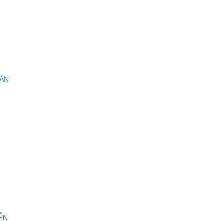
 ÁN
IỄN