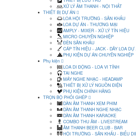
THIẾT BỊ LƯU TRỮ
XỬ LÝ ÂM THANH - NỘI THẤT
THIẾT BỊ DỰ ÁN
LOA HỘI TRƯỜNG - SÂN KHẤU
LOA DỰ ÁN - THƯƠNG MẠI
AMPLY - MIXER - XỬ LÝ TÍN HIỆU
MICRO CHUYÊN NGHIỆP
ĐÈN SÂN KHẤU
CÁP TÍN HIỆU - JACK - DÂY LOA DỰ
PHỤ KIỆN DỰ ÁN CHUYÊN NGHIỆP
Phụ kiện
LOA DI ĐỘNG - LOA VI TÍNH
TAI NGHE
MÁY NGHE NHẠC - HEADAMP
THIẾT BỊ XỬ LÝ NGUỒN ĐIỆN
PHỤ KIỆN CHÍNH HÃNG
TRỌN BỘ PHỐI GHÉP
DÀN ÂM THANH XEM PHIM
DÀN ÂM THANH NGHE NHẠC
DÀN ÂM THANH KARAOKE
COMBO THU ÂM - LIVESTREAM
ÂM THANH BEER CLUB - BAR
HỘI TRƯỜNG - SÂN KHẤU - BIỂU D