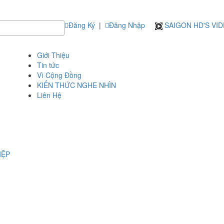
Đăng Ký
|
Đăng Nhập
SAIGON HD'S VI
Giới Thiệu
Tin tức
Vì Cộng Đồng
KIẾN THỨC NGHE NHÌN
Liên Hệ
IỆP