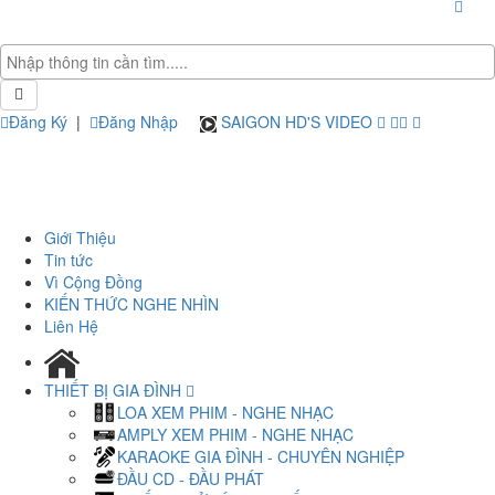
Đăng Ký
|
Đăng Nhập
SAIGON HD'S VIDEO
Giới Thiệu
Tin tức
Vì Cộng Đồng
KIẾN THỨC NGHE NHÌN
Liên Hệ
THIẾT BỊ GIA ĐÌNH
LOA XEM PHIM - NGHE NHẠC
AMPLY XEM PHIM - NGHE NHẠC
KARAOKE GIA ĐÌNH - CHUYÊN NGHIỆP
ĐẦU CD - ĐẦU PHÁT