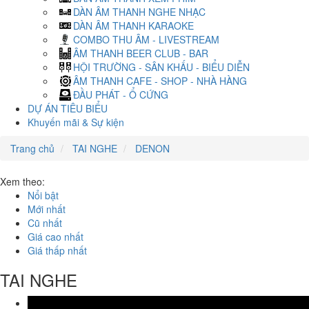
DÀN ÂM THANH NGHE NHẠC
DÀN ÂM THANH KARAOKE
COMBO THU ÂM - LIVESTREAM
ÂM THANH BEER CLUB - BAR
HỘI TRƯỜNG - SÂN KHẤU - BIỂU DIỄN
ÂM THANH CAFE - SHOP - NHÀ HÀNG
ĐẦU PHÁT - Ổ CỨNG
DỰ ÁN TIÊU BIỂU
Khuyến mãi & Sự kiện
Trang chủ
TAI NGHE
DENON
Xem theo:
Nổi bật
Mới nhất
Cũ nhất
Giá cao nhất
Giá thấp nhất
TAI NGHE