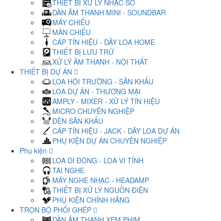
THIẾT BỊ XỬ LÝ NHẠC SỐ
DÀN ÂM THANH MINI - SOUNDBAR
MÁY CHIẾU
MÀN CHIẾU
CÁP TÍN HIỆU - DÂY LOA HOME
THIẾT BỊ LƯU TRỮ
XỬ LÝ ÂM THANH - NỘI THẤT
THIẾT BỊ DỰ ÁN
LOA HỘI TRƯỜNG - SÂN KHẤU
LOA DỰ ÁN - THƯƠNG MẠI
AMPLY - MIXER - XỬ LÝ TÍN HIỆU
MICRO CHUYÊN NGHIỆP
ĐÈN SÂN KHẤU
CÁP TÍN HIỆU - JACK - DÂY LOA DỰ ÁN
PHỤ KIỆN DỰ ÁN CHUYÊN NGHIỆP
Phụ kiện
LOA DI ĐỘNG - LOA VI TÍNH
TAI NGHE
MÁY NGHE NHẠC - HEADAMP
THIẾT BỊ XỬ LÝ NGUỒN ĐIỆN
PHỤ KIỆN CHÍNH HÃNG
TRỌN BỘ PHỐI GHÉP
DÀN ÂM THANH XEM PHIM