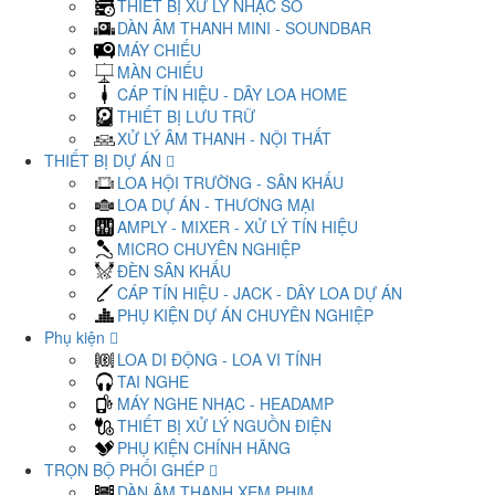
THIẾT BỊ XỬ LÝ NHẠC SỐ
DÀN ÂM THANH MINI - SOUNDBAR
MÁY CHIẾU
MÀN CHIẾU
CÁP TÍN HIỆU - DÂY LOA HOME
THIẾT BỊ LƯU TRỮ
XỬ LÝ ÂM THANH - NỘI THẤT
THIẾT BỊ DỰ ÁN
LOA HỘI TRƯỜNG - SÂN KHẤU
LOA DỰ ÁN - THƯƠNG MẠI
AMPLY - MIXER - XỬ LÝ TÍN HIỆU
MICRO CHUYÊN NGHIỆP
ĐÈN SÂN KHẤU
CÁP TÍN HIỆU - JACK - DÂY LOA DỰ ÁN
PHỤ KIỆN DỰ ÁN CHUYÊN NGHIỆP
Phụ kiện
LOA DI ĐỘNG - LOA VI TÍNH
TAI NGHE
MÁY NGHE NHẠC - HEADAMP
THIẾT BỊ XỬ LÝ NGUỒN ĐIỆN
PHỤ KIỆN CHÍNH HÃNG
TRỌN BỘ PHỐI GHÉP
DÀN ÂM THANH XEM PHIM