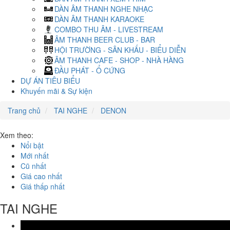
DÀN ÂM THANH NGHE NHẠC
DÀN ÂM THANH KARAOKE
COMBO THU ÂM - LIVESTREAM
ÂM THANH BEER CLUB - BAR
HỘI TRƯỜNG - SÂN KHẤU - BIỂU DIỄN
ÂM THANH CAFE - SHOP - NHÀ HÀNG
ĐẦU PHÁT - Ổ CỨNG
DỰ ÁN TIÊU BIỂU
Khuyến mãi & Sự kiện
Trang chủ
TAI NGHE
DENON
Xem theo:
Nổi bật
Mới nhất
Cũ nhất
Giá cao nhất
Giá thấp nhất
TAI NGHE