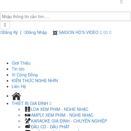
Đăng Ký
|
Đăng Nhập
SAIGON HD'S VIDEO
Giới Thiệu
Tin tức
Vì Cộng Đồng
KIẾN THỨC NGHE NHÌN
Liên Hệ
THIẾT BỊ GIA ĐÌNH
LOA XEM PHIM - NGHE NHẠC
AMPLY XEM PHIM - NGHE NHẠC
KARAOKE GIA ĐÌNH - CHUYÊN NGHIỆP
ĐẦU CD - ĐẦU PHÁT