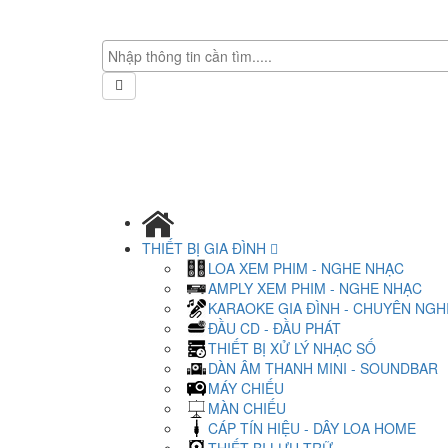
THIẾT BỊ GIA ĐÌNH
LOA XEM PHIM - NGHE NHẠC
AMPLY XEM PHIM - NGHE NHẠC
KARAOKE GIA ĐÌNH - CHUYÊN NGH
ĐẦU CD - ĐẦU PHÁT
THIẾT BỊ XỬ LÝ NHẠC SỐ
DÀN ÂM THANH MINI - SOUNDBAR
MÁY CHIẾU
MÀN CHIẾU
CÁP TÍN HIỆU - DÂY LOA HOME