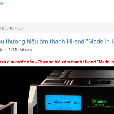
NG
THƯƠNG HIỆU
ểu thương hiệu âm thanh Hi-end "Made in
uận
•
2135 lượt xem
osh của nước nào - Thương hiệu âm thanh Hi-end "Made i