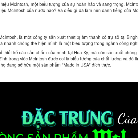
hiệu McIntosh, một biểu tượng của sự hoàn hảo và sang trọng. McInto
 hiệu McIntosh của nước nào? Và điều gì đã làm nên danh tiếng của 
 McIntosh, là một công ty sản xuất thiết bị âm thanh có trụ sở tại Bi
ã nhanh chóng thể hiện mình là một biểu tượng trong ngành công ngh
ỉ thiết kế các sản phẩm của mình tại Hoa Kỳ, mà còn sản xuất chúng 
ịnh trong việc McIntosh được coi là biểu tượng của chất lượng và độ ti
ng họ đang sở hữu một sản phẩm "Made in USA" đích thực.