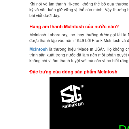
Khi nói về âm thanh Hi-end, không thể bỏ qua thương 
kỷ và vẫn luôn giữ vững vị thế của mình. Vậy thương
bài viết dưới đây.
Hãng âm thanh McIntosh của nước nào?
McIntosh Laboratory, Inc. hay thường được gọi tắt là
được thành lập vào năm 1949 bởi Frank McIntosh và đ
McIntosh
là thương hiệu "Made in USA". Họ không ch
trình sản xuất trong nước đã làm nên một phần quyết đ
không chỉ vì âm thanh tuyệt vời mà còn vì họ biết rằ
Đặc trưng của dòng sản phẩm McIntosh