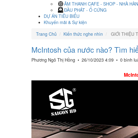
ÂM THANH CAFE - SHOP - NHÀ HÀ
ĐẦU PHÁT - Ổ CỨNG
DỰ ÁN TIÊU BIỂU
Khuyến mãi & Sự kiện
Trang Chủ
Kiến thức nghe nhìn
GIỚI THIỆU 
McIntosh của nước nào? Tìm hi
Phương Ngô Thị Hồng
•
26/10/2023 4:09
•
0 bình l
McInt