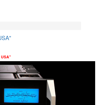
 USA"
n USA"