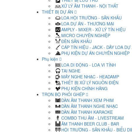
THIẾT BỊ LƯU TRỮ
XỬ LÝ ÂM THANH - NỘI THẤT
THIẾT BỊ DỰ ÁN
LOA HỘI TRƯỜNG - SÂN KHẤU
LOA DỰ ÁN - THƯƠNG MẠI
AMPLY - MIXER - XỬ LÝ TÍN HIỆU
MICRO CHUYÊN NGHIỆP
ĐÈN SÂN KHẤU
CÁP TÍN HIỆU - JACK - DÂY LOA DỰ
PHỤ KIỆN DỰ ÁN CHUYÊN NGHIỆP
Phụ kiện
LOA DI ĐỘNG - LOA VI TÍNH
TAI NGHE
MÁY NGHE NHẠC - HEADAMP
THIẾT BỊ XỬ LÝ NGUỒN ĐIỆN
PHỤ KIỆN CHÍNH HÃNG
TRỌN BỘ PHỐI GHÉP
DÀN ÂM THANH XEM PHIM
DÀN ÂM THANH NGHE NHẠC
DÀN ÂM THANH KARAOKE
COMBO THU ÂM - LIVESTREAM
ÂM THANH BEER CLUB - BAR
HỘI TRƯỜNG - SÂN KHẤU - BIỂU D