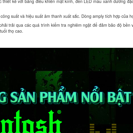
 thiết kế với bảng điều khiển mặt kính, đèn LED màu xanh dương đặc
ới công suất và hiệu suất âm thanh xuất sắc. Dòng amply tích hợp của 
ải trải qua các quá trình kiểm tra nghiêm ngặt để đảm bảo độ bền v
tuổi thọ cao.