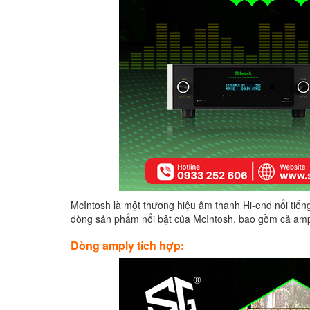
McIntosh là một thương hiệu âm thanh Hi-end nổi tiế
dòng sản phẩm nổi bật của McIntosh, bao gồm cả amply
Dòng amply tích hợp: