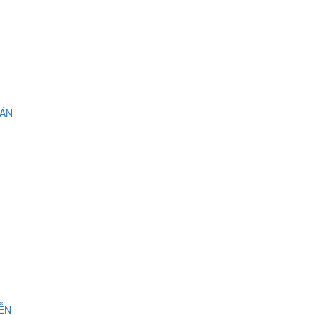
 ÁN
IỄN