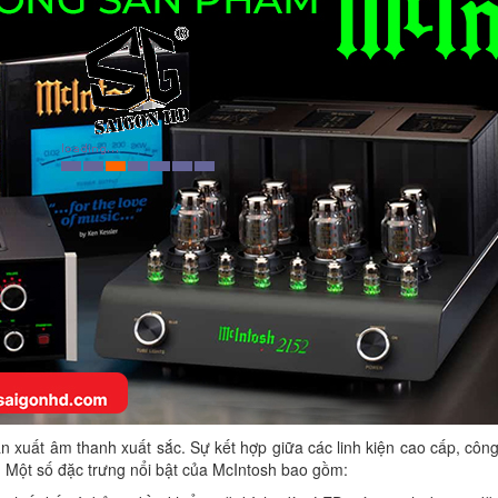
n xuất âm thanh xuất sắc. Sự kết hợp giữa các linh kiện cao cấp, công
. Một số đặc trưng nổi bật của McIntosh bao gồm: