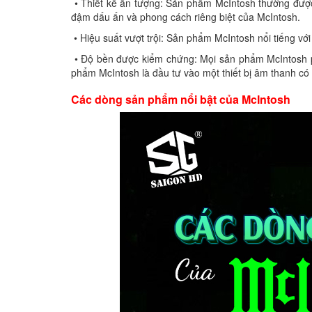
• Thiết kế ấn tượng: Sản phẩm McIntosh thường được
đậm dấu ấn và phong cách riêng biệt của McIntosh.
• Hiệu suất vượt trội: Sản phẩm McIntosh nổi tiếng v
• Độ bền được kiểm chứng: Mọi sản phẩm McIntosh ph
phẩm McIntosh là đầu tư vào một thiết bị âm thanh có 
Các dòng sản phẩm nổi bật của McIntosh