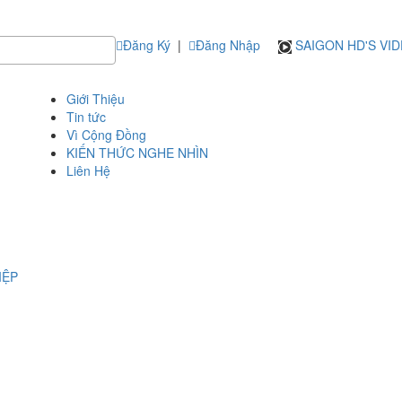
Đăng Ký
|
Đăng Nhập
SAIGON HD'S VI
Giới Thiệu
Tin tức
Vì Cộng Đồng
KIẾN THỨC NGHE NHÌN
Liên Hệ
IỆP