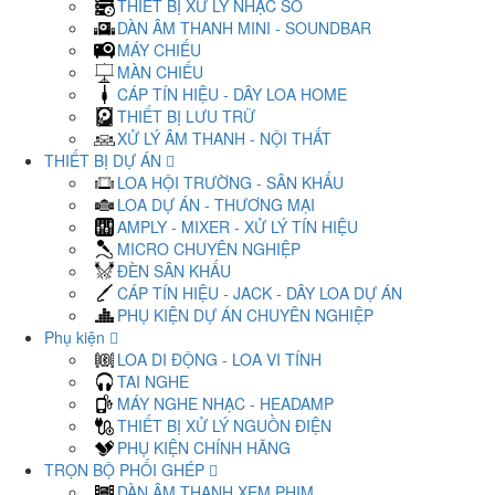
THIẾT BỊ XỬ LÝ NHẠC SỐ
DÀN ÂM THANH MINI - SOUNDBAR
MÁY CHIẾU
MÀN CHIẾU
CÁP TÍN HIỆU - DÂY LOA HOME
THIẾT BỊ LƯU TRỮ
XỬ LÝ ÂM THANH - NỘI THẤT
THIẾT BỊ DỰ ÁN
LOA HỘI TRƯỜNG - SÂN KHẤU
LOA DỰ ÁN - THƯƠNG MẠI
AMPLY - MIXER - XỬ LÝ TÍN HIỆU
MICRO CHUYÊN NGHIỆP
ĐÈN SÂN KHẤU
CÁP TÍN HIỆU - JACK - DÂY LOA DỰ ÁN
PHỤ KIỆN DỰ ÁN CHUYÊN NGHIỆP
Phụ kiện
LOA DI ĐỘNG - LOA VI TÍNH
TAI NGHE
MÁY NGHE NHẠC - HEADAMP
THIẾT BỊ XỬ LÝ NGUỒN ĐIỆN
PHỤ KIỆN CHÍNH HÃNG
TRỌN BỘ PHỐI GHÉP
DÀN ÂM THANH XEM PHIM