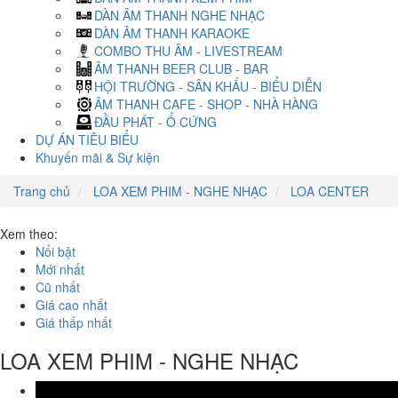
DÀN ÂM THANH NGHE NHẠC
DÀN ÂM THANH KARAOKE
COMBO THU ÂM - LIVESTREAM
ÂM THANH BEER CLUB - BAR
HỘI TRƯỜNG - SÂN KHẤU - BIỂU DIỄN
ÂM THANH CAFE - SHOP - NHÀ HÀNG
ĐẦU PHÁT - Ổ CỨNG
DỰ ÁN TIÊU BIỂU
Khuyến mãi & Sự kiện
Trang chủ
LOA XEM PHIM - NGHE NHẠC
LOA CENTER
Xem theo:
Nổi bật
Mới nhất
Cũ nhất
Giá cao nhất
Giá thấp nhất
LOA XEM PHIM - NGHE NHẠC