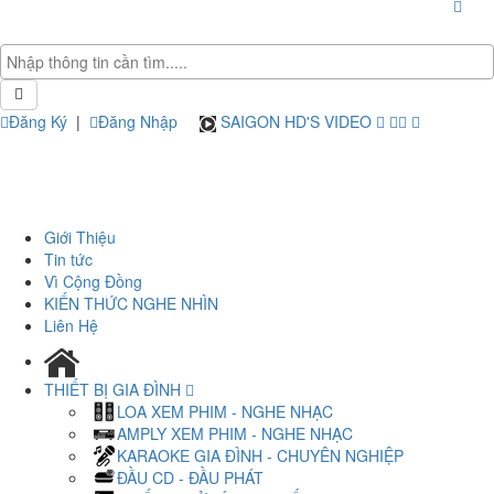
Đăng Ký
|
Đăng Nhập
SAIGON HD'S VIDEO
Giới Thiệu
Tin tức
Vì Cộng Đồng
KIẾN THỨC NGHE NHÌN
Liên Hệ
THIẾT BỊ GIA ĐÌNH
LOA XEM PHIM - NGHE NHẠC
AMPLY XEM PHIM - NGHE NHẠC
KARAOKE GIA ĐÌNH - CHUYÊN NGHIỆP
ĐẦU CD - ĐẦU PHÁT