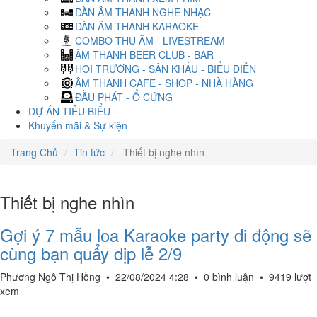
DÀN ÂM THANH NGHE NHẠC
DÀN ÂM THANH KARAOKE
COMBO THU ÂM - LIVESTREAM
ÂM THANH BEER CLUB - BAR
HỘI TRƯỜNG - SÂN KHẤU - BIỂU DIỄN
ÂM THANH CAFE - SHOP - NHÀ HÀNG
ĐẦU PHÁT - Ổ CỨNG
DỰ ÁN TIÊU BIỂU
Khuyến mãi & Sự kiện
Trang Chủ
Tin tức
Thiết bị nghe nhìn
Thiết bị nghe nhìn
Gợi ý 7 mẫu loa Karaoke party di động sẽ
cùng bạn quẩy dịp lễ 2/9
Phương Ngô Thị Hồng
•
22/08/2024 4:28
•
0 bình luận
•
9419 lượt
xem