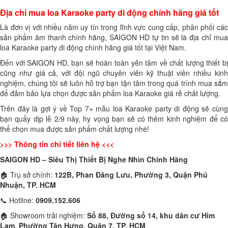
Địa chỉ mua loa Karaoke party di động chính hãng giá tốt
Là đơn vị với nhiều năm uy tín trong lĩnh vực cung cấp, phân phối các
sản phẩm âm thanh chính hãng, SAIGON HD tự tin sẽ là địa chỉ mua
loa Karaoke party di động chính hãng giá tốt tại Việt Nam.
Đến với SAIGON HD, bạn sẽ hoàn toàn yên tâm về chất lượng thiết bị
cũng như giá cả, với đội ngũ chuyên viên kỹ thuật viên nhiều kinh
nghiệm, chúng tôi sẽ luôn hỗ trợ bạn tận tâm trong quá trình mua sắm
để đảm bảo lựa chọn được sản phẩm loa Karaoke giá rẻ chất lượng.
Trên đây là gợi ý về Top 7+
mẫu loa Karaoke party di động sẽ cùn
bạn quẩy dịp lễ 2/9
này, hy vọng bạn sẽ có thêm kinh nghiệm để có
thể chọn mua được sản phẩm chất lượng nhé!
>>> Thông tin chi tiết liên hệ <<<
SAIGON HD – Siêu Thị Thiết Bị Nghe Nhìn Chính Hãng
🏠 Trụ sở chính:
122B, Phan Đăng Lưu, Phường 3, Quận Phú
Nhuận, TP. HCM
📞 Hotline:
0909.152.606
🏠 Showroom trải nghiệm:
Số 88, Đường số 14, khu dân cư Him
Lam, Phường Tân Hưng, Quận 7, TP. HCM