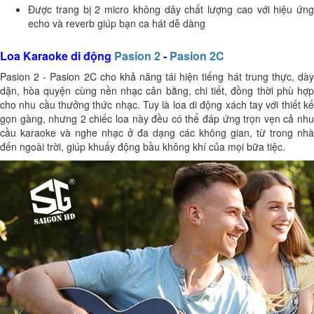
Được trang bị 2 micro không dây chất lượng cao với hiệu ứng
echo và reverb giúp bạn ca hát dễ dàng
Loa Karaoke di động
Pasion 2
-
Pasion 2C
Pasion 2 - Pasion 2C
cho khả năng tái hiện tiếng hát trung thực, dà
dặn, hòa quyện cùng nền nhạc cân bằng, chi tiết, đồng thời phù hợp
cho nhu cầu thưởng thức nhạc. Tuy là loa di động xách tay với thiết kế
gọn gàng, nhưng 2 chiếc loa này đều có thể đáp ứng trọn vẹn cả nhu
cầu karaoke và nghe nhạc ở đa dạng các không gian, từ trong nhà
đến ngoài trời, giúp khuấy động bầu không khí của mọi bữa tiệc.