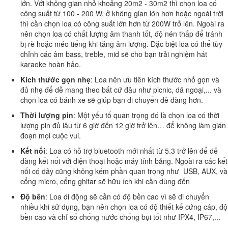
lớn. Với không gian nhỏ khoảng 20m2 - 30m2 thì chọn loa có
công suất từ 100 - 200 W, ở không gian lớn hơn hoặc ngoài trời
thì cần chọn loa có công suất lớn hơn từ 200W trở lên. Ngoài ra
nên chọn loa có chất lượng âm thanh tốt, độ nén thấp để tránh
bị rè hoặc méo tiếng khi tăng âm lượng. Đặc biệt loa có thể tùy
chỉnh các âm bass, treble, mid sẽ cho bạn trải nghiệm hát
karaoke hoàn hảo.
Kích thước gọn nhẹ
: Loa nên ưu tiên kích thước nhỏ gọn và
đủ nhẹ để dễ mang theo bất cứ đâu như picnic, dã ngoại,... và
chọn loa có bánh xe sẽ giúp bạn di chuyển dễ dàng hơn.
Thời lượng pin
: Một yếu tố quan trọng đó là chọn loa có thời
lượng pin đủ lâu từ 6 giờ đến 12 giờ trở lên… để không làm gián
đoạn mọi cuộc vui.
Kết nối
: Loa có hỗ trợ bluetooth mới nhất từ 5.3 trở lên để dễ
dàng kết nối với điện thoại hoặc máy tính bảng. Ngoài ra các kết
nối có dây cũng không kém phần quan trọng như USB, AUX, và
cổng micro, cổng ghitar sẽ hữu ích khi cần dùng đến
Độ bền
: Loa di động sẽ cần có độ bền cao vì sẽ di chuyển
nhiều khi sử dụng, bạn nên chọn loa có độ thiết kế cứng cáp, độ
bền cao và chỉ số chống nước chống bụi tốt như IPX4, IP67,...