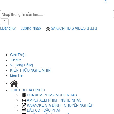
Đăng Ký
|
Đăng Nhập
SAIGON HD'S VIDEO
Giới Thiệu
Tin tức
Vì Cộng Đồng
KIẾN THỨC NGHE NHÌN
Liên Hệ
THIẾT BỊ GIA ĐÌNH
LOA XEM PHIM - NGHE NHẠC
AMPLY XEM PHIM - NGHE NHẠC
KARAOKE GIA ĐÌNH - CHUYÊN NGHIỆP
ĐẦU CD - ĐẦU PHÁT