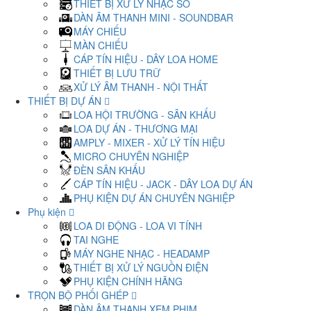
THIẾT BỊ XỬ LÝ NHẠC SỐ
DÀN ÂM THANH MINI - SOUNDBAR
MÁY CHIẾU
MÀN CHIẾU
CÁP TÍN HIỆU - DÂY LOA HOME
THIẾT BỊ LƯU TRỮ
XỬ LÝ ÂM THANH - NỘI THẤT
THIẾT BỊ DỰ ÁN
LOA HỘI TRƯỜNG - SÂN KHẤU
LOA DỰ ÁN - THƯƠNG MẠI
AMPLY - MIXER - XỬ LÝ TÍN HIỆU
MICRO CHUYÊN NGHIỆP
ĐÈN SÂN KHẤU
CÁP TÍN HIỆU - JACK - DÂY LOA DỰ ÁN
PHỤ KIỆN DỰ ÁN CHUYÊN NGHIỆP
Phụ kiện
LOA DI ĐỘNG - LOA VI TÍNH
TAI NGHE
MÁY NGHE NHẠC - HEADAMP
THIẾT BỊ XỬ LÝ NGUỒN ĐIỆN
PHỤ KIỆN CHÍNH HÃNG
TRỌN BỘ PHỐI GHÉP
DÀN ÂM THANH XEM PHIM