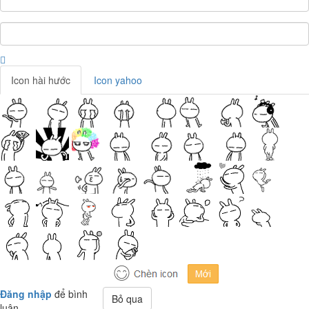
Icon hài hước
Icon yahoo
Đăng nhập
để bình
Bỏ qua
luận