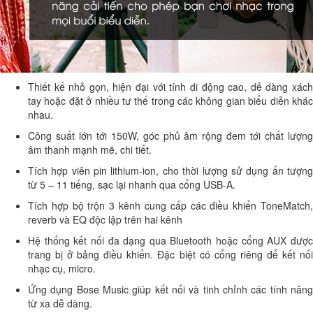
Thiết kế nhỏ gọn, hiện đại với tính di động cao, dễ dàng xách
tay hoặc đặt ở nhiều tư thế trong các không gian biểu diễn khác
nhau.
Công suất lớn tới 150W, góc phủ âm rộng đem tới chất lượng
âm thanh mạnh mẽ, chi tiết.
Tích hợp viên pin lithium-ion, cho thời lượng sử dụng ấn tượng
từ 5 – 11 tiếng, sạc lại nhanh qua cổng USB-A.
Tích hợp bộ trộn 3 kênh cung cấp các điều khiển ToneMatch,
reverb và EQ độc lập trên hai kênh
Hệ thống kết nối đa dạng qua Bluetooth hoặc cổng AUX được
trang bị ở bảng điều khiển. Đặc biệt có cổng riêng để kết nối
nhạc cụ, micro.
Ứng dụng Bose Music giúp kết nối và tinh chỉnh các tính năng
từ xa dễ dàng.