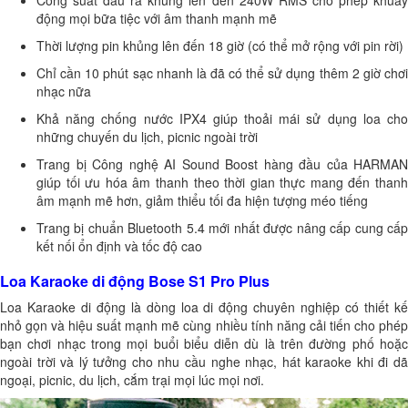
Công suất đầu ra khủng lên đến 240W RMS cho phép khuấy
động mọi bữa tiệc với âm thanh mạnh mẽ
Thời lượng pin khủng lên đến 18 giờ (có thể mở rộng với pin rời)
Chỉ cần 10 phút sạc nhanh là đã có thể sử dụng thêm 2 giờ chơi
nhạc nữa
Khả năng chống nước IPX4 giúp thoải mái sử dụng loa cho
những chuyến du lịch, picnic ngoài trời
Trang bị Công nghệ AI Sound Boost hàng đầu của HARMAN
giúp tối ưu hóa âm thanh theo thời gian thực mang đến thanh
âm mạnh mẽ hơn, giảm thiểu tối đa hiện tượng méo tiếng
Trang bị chuẩn Bluetooth 5.4 mới nhất được nâng cấp cung cấp
kết nối ổn định và tốc độ cao
Loa Karaoke di động Bose S1 Pro Plus
Loa Karaoke di động
là dòng loa di động chuyên nghiệp có thiết k
nhỏ gọn và hiệu suất mạnh mẽ cùng nhiều tính năng cải tiến cho phép
bạn chơi nhạc trong mọi buổi biểu diễn dù là trên đường phố hoặc
ngoài trời và lý tưởng cho nhu cầu nghe nhạc, hát karaoke khi đi dã
ngoại, picnic, du lịch, cắm trại mọi lúc mọi nơi.