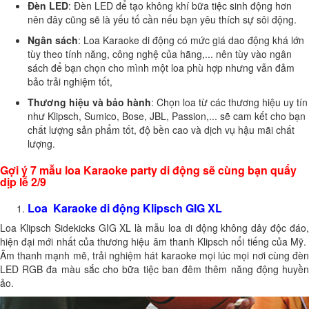
Đèn LED
: Đèn LED để tạo không khí bữa tiệc sinh động hơn
nên đây cũng sẽ là yếu tố cần nếu bạn yêu thích sự sôi động.
Ngân sách
: Loa Karaoke di động có mức giá dao động khá lớn
tùy theo tính năng, công nghệ của hãng,... nên tùy vào ngân
sách để bạn chọn cho mình một loa phù hợp nhưng vẫn đảm
bảo trải nghiệm tốt,
Thương hiệu và bảo hàn
h
: Chọn loa từ các thương hiệu uy tín
như Klipsch, Sumico, Bose, JBL, Passion,... sẽ cam kết cho bạn
chất lượng sản phẩm tốt, độ bền cao và dịch vụ hậu mãi chất
lượng.
Gợi ý 7 mẫu loa Karaoke party di động sẽ cùng bạn quẩy
dịp lễ 2/9
Loa Karaoke di động Klipsch GIG XL
Loa Klipsch Sidekicks GIG XL là mẫu loa di động không dây độc đáo,
hiện đại mới nhất của thương hiệu âm thanh Klipsch nổi tiếng của Mỹ.
Âm thanh mạnh mẽ, trải nghiệm hát karaoke mọi lúc mọi nơi cùng đèn
LED RGB đa màu sắc cho bữa tiệc ban đêm thêm năng động huyền
ảo.