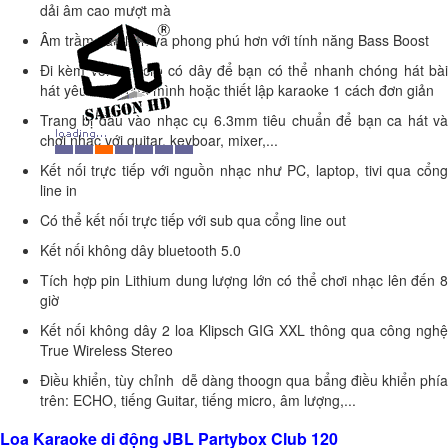
dải âm cao mượt mà
Âm trầm sâu hơn và phong phú hơn với tính năng Bass Boost
Đi kèm với 1 micro có dây để bạn có thể nhanh chóng hát bài
hát yêu thích của mình hoặc thiết lập karaoke 1 cách đơn giản
Trang bị đầu vào nhạc cụ 6.3mm tiêu chuẩn để bạn ca hát và
chơi nhạc với guitar, keyboar, mixer,...
Kết nối trực tiếp với nguồn nhạc như PC, laptop, tivi qua cổng
line in
Có thể kết nối trực tiếp với sub qua cổng line out
Kết nối không dây bluetooth 5.0
Tích hợp pin Lithium dung lượng lớn có thể chơi nhạc lên đến 8
giờ
Kết nối không dây 2 loa Klipsch GIG XXL thông qua công nghệ
True Wireless Stereo
Điều khiển, tùy chỉnh dễ dàng thoogn qua bẩng điều khiển phía
trên: ECHO, tiếng Guitar, tiếng micro, âm lượng,...
Loa Karaoke di động JBL Partybox Club 120