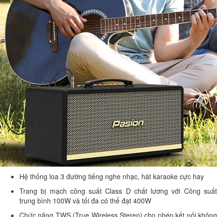
Hệ thống loa 3 đường tiếng nghe nhạc, hát karaoke cực hay
Trang bị mạch công suất Class D chất lương với Công suất
trung bình 100W và tối đa có thể đạt 400W
Chức năng TWS (True Wireless Stereo) cho phép kết nối không