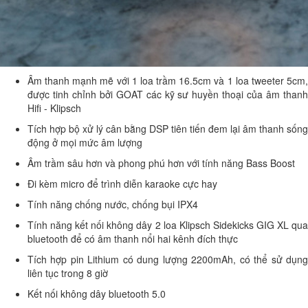
Âm thanh mạnh mẽ với 1 loa trầm 16.5cm và 1 loa tweeter 5cm,
được tinh chỉnh bởi GOAT các kỹ sư huyền thoại của âm thanh
Hifi - Klipsch
Tích hợp bộ xử lý cân bằng DSP tiên tiến đem lại âm thanh sống
động ở mọi mức âm lượng
Âm trầm sâu hơn và phong phú hơn với tính năng Bass Boost
Đi kèm micro để trình diễn karaoke cực hay
Tính năng chống nước, chống bụi IPX4
Tính năng kết nối không dây 2 loa Klipsch Sidekicks GIG XL qua
bluetooth để có âm thanh nổi hai kênh đích thực
Tích hợp pin Lithium có dung lượng 2200mAh, có thể sử dụng
liên tục trong 8 giờ
Kết nối không dây bluetooth 5.0