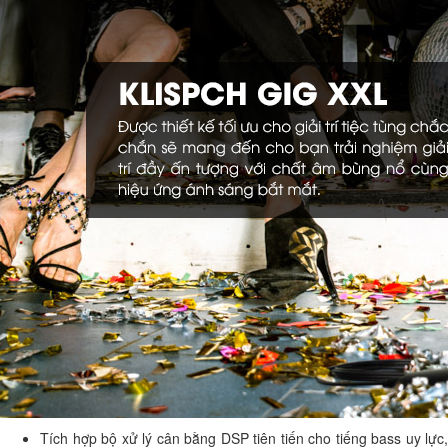
Tích hợp bộ xử lý cân bằng DSP tiên tiến cho tiếng bass uy lực,