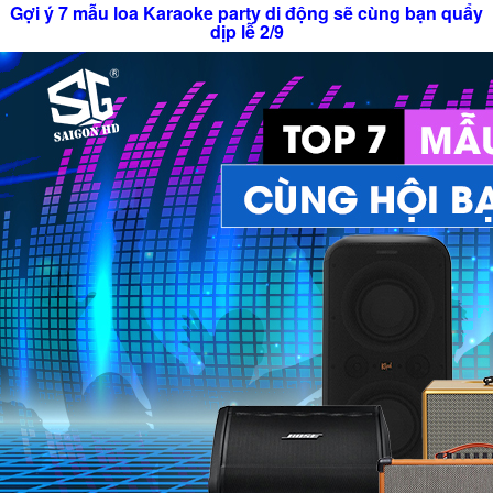
Gợi ý 7 mẫu loa Karaoke party di động sẽ cùng bạn quẩy
dịp lễ 2/9