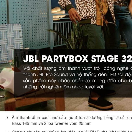
Âm thanh đỉnh cao nhờ cấu tạo 4 loa 2 đường tiếng: 2 củ loa
Bass 165 mm và 2 loa tweeter vòm 25 mm