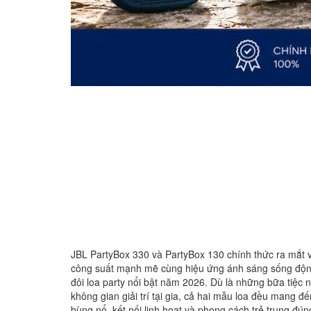
JBL PartyBox 330 và PartyBox 130 chính thức ra mắt với
công suất mạnh mẽ cùng hiệu ứng ánh sáng sống động
đôi loa party nổi bật năm 2026. Dù là những bữa tiệc n
không gian giải trí tại gia, cả hai mẫu loa đều mang đ
bùng nổ, kết nối linh hoạt và phong cách trẻ trung đú