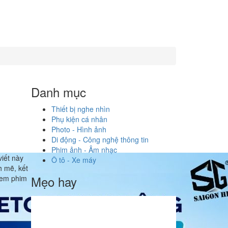
Danh mục
Thiết bị nghe nhìn
Phụ kiện cá nhân
Photo - Hình ảnh
Di động - Công nghệ thông tin
Phim ảnh - Âm nhạc
viết này
Ô tô - Xe máy
h mẽ, kết
Mẹo hay
 xem phim
0: Bộ