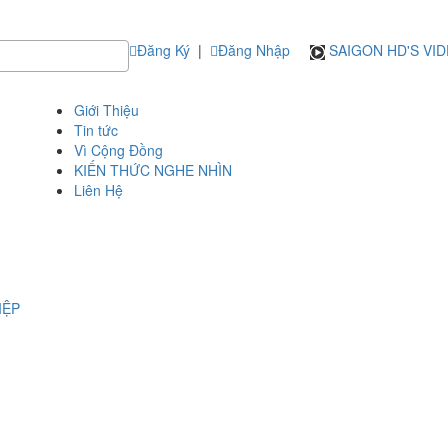
Đăng Ký
|
Đăng Nhập
SAIGON HD'S VI
Giới Thiệu
Tin tức
Vì Cộng Đồng
KIẾN THỨC NGHE NHÌN
Liên Hệ
IỆP