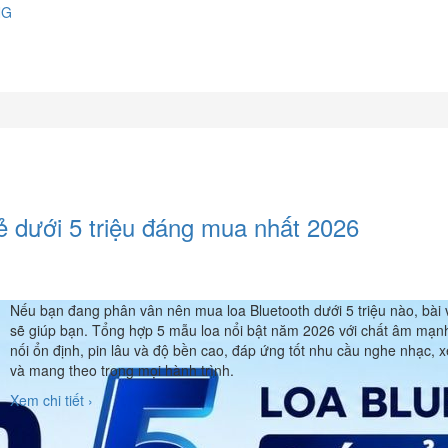
NG
rẻ dưới 5 triệu đáng mua nhất 2026
Nếu bạn đang phân vân nên mua loa Bluetooth dưới 5 triệu nào, bài 
sẽ giúp bạn. Tổng hợp 5 mẫu loa nổi bật năm 2026 với chất âm mạn
nối ổn định, pin lâu và độ bền cao, đáp ứng tốt nhu cầu nghe nhạc,
và mang theo trong mọi hành trình.
Xem chi tiết ›
JBL Ra Mắt PartyBox 330 & PartyBox 13