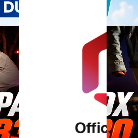
mắt
 5 –
loa
th
 gì
âng
 nhân
•
3:26
•
0
oa