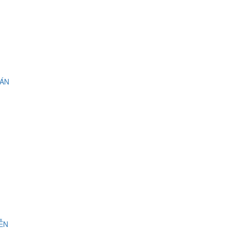
 ÁN
IỄN