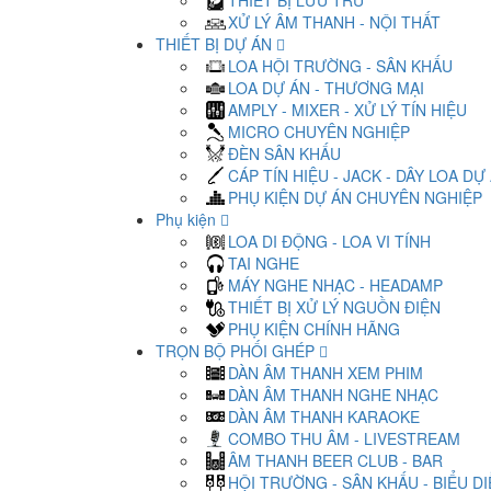
THIẾT BỊ LƯU TRỮ
XỬ LÝ ÂM THANH - NỘI THẤT
THIẾT BỊ DỰ ÁN
LOA HỘI TRƯỜNG - SÂN KHẤU
LOA DỰ ÁN - THƯƠNG MẠI
AMPLY - MIXER - XỬ LÝ TÍN HIỆU
MICRO CHUYÊN NGHIỆP
ĐÈN SÂN KHẤU
CÁP TÍN HIỆU - JACK - DÂY LOA DỰ
PHỤ KIỆN DỰ ÁN CHUYÊN NGHIỆP
Phụ kiện
LOA DI ĐỘNG - LOA VI TÍNH
TAI NGHE
MÁY NGHE NHẠC - HEADAMP
THIẾT BỊ XỬ LÝ NGUỒN ĐIỆN
PHỤ KIỆN CHÍNH HÃNG
TRỌN BỘ PHỐI GHÉP
DÀN ÂM THANH XEM PHIM
DÀN ÂM THANH NGHE NHẠC
DÀN ÂM THANH KARAOKE
COMBO THU ÂM - LIVESTREAM
ÂM THANH BEER CLUB - BAR
HỘI TRƯỜNG - SÂN KHẤU - BIỂU D