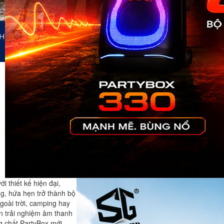
Bluetoo
động c
hãng gi
dưới 5 t
đáng m
nhất 2
Phụ kiện cá
Le Thuong
31/03/2026 
bình luận
Bose r
tai ngh
 thiết kế hiện đại,
, hứa hẹn trở thành bộ
goài trời, camping hay
ến trải nghiệm âm thanh
ng chất PartyBox mới