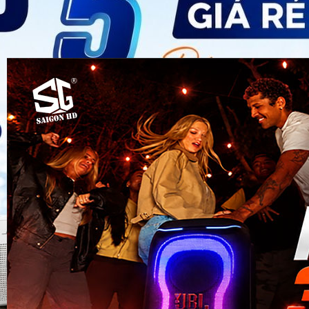
Đôi Loa Party Đáng Chú Ý Năm 2026
Phụ kiện cá nhân
Nhập Liệu
•
14/05/2026 2:21
•
0 bình luận
JBL ra 
Go 5 &
Xtreme
Bộ đôi 
Bluetoo
2026 có
đáng n
cấp?
Phụ kiện cá
Nhập Liệu
04/05/2026 
bình luận
Top 8 l