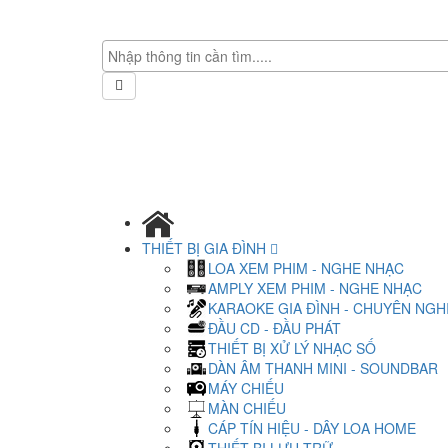
THIẾT BỊ GIA ĐÌNH
LOA XEM PHIM - NGHE NHẠC
AMPLY XEM PHIM - NGHE NHẠC
KARAOKE GIA ĐÌNH - CHUYÊN NGH
ĐẦU CD - ĐẦU PHÁT
THIẾT BỊ XỬ LÝ NHẠC SỐ
DÀN ÂM THANH MINI - SOUNDBAR
MÁY CHIẾU
MÀN CHIẾU
CÁP TÍN HIỆU - DÂY LOA HOME