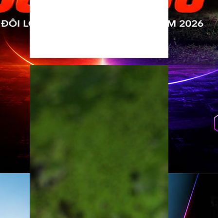
th di
hính
á rẻ
riệu
ua
026
 nhân
•
4:12
•
0
a mắt
e