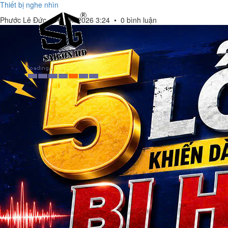
Thiết bị nghe nhìn
Phước Lê Đức
•
11/07/2026 3:24
•
0 bình luận