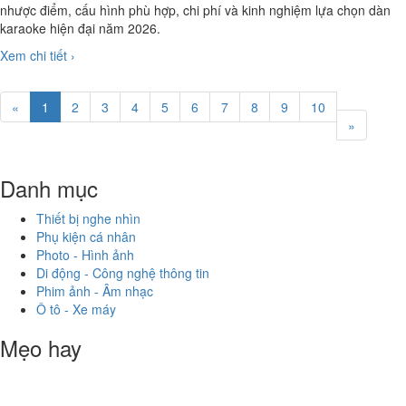
nhược điểm, cấu hình phù hợp, chi phí và kinh nghiệm lựa chọn dàn
karaoke hiện đại năm 2026.
Xem chi tiết ›
«
1
2
3
4
5
6
7
8
9
10
»
Danh mục
Thiết bị nghe nhìn
Phụ kiện cá nhân
Photo - Hình ảnh
Di động - Công nghệ thông tin
Phim ảnh - Âm nhạc
Ô tô - Xe máy
Mẹo hay