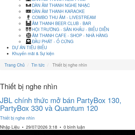
DÀN ÂM THANH NGHE NHẠC
DÀN ÂM THANH KARAOKE
COMBO THU ÂM - LIVESTREAM
ÂM THANH BEER CLUB - BAR
HỘI TRƯỜNG - SÂN KHẤU - BIỂU DIỄN
ÂM THANH CAFE - SHOP - NHÀ HÀNG
ĐẦU PHÁT - Ổ CỨNG
DỰ ÁN TIÊU BIỂU
Khuyến mãi & Sự kiện
Trang Chủ
Tin tức
Thiết bị nghe nhìn
Thiết bị nghe nhìn
JBL chính thức mở bán PartyBox 130,
PartyBox 330 và Quantum 120
Thiết bị nghe nhìn
Nhập Liệu
•
29/07/2026 3:18
•
0 bình luận