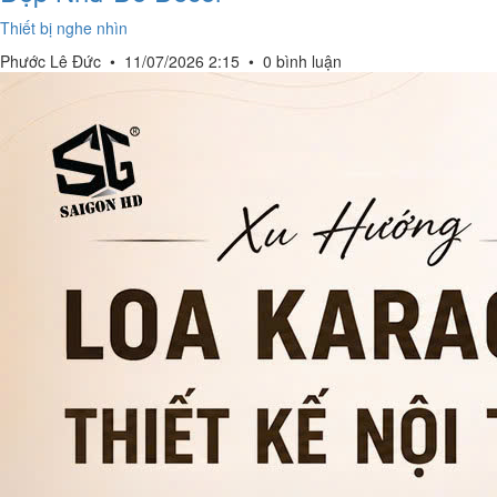
Thiết bị nghe nhìn
Phước Lê Đức
•
11/07/2026 2:15
•
0 bình luận