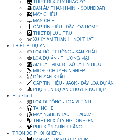
THIẾT BỊ XỬ LÝ NHẠC SỐ
DÀN ÂM THANH MINI - SOUNDBAR
MÁY CHIẾU
MÀN CHIẾU
CÁP TÍN HIỆU - DÂY LOA HOME
THIẾT BỊ LƯU TRỮ
XỬ LÝ ÂM THANH - NỘI THẤT
THIẾT BỊ DỰ ÁN
LOA HỘI TRƯỜNG - SÂN KHẤU
LOA DỰ ÁN - THƯƠNG MẠI
AMPLY - MIXER - XỬ LÝ TÍN HIỆU
MICRO CHUYÊN NGHIỆP
ĐÈN SÂN KHẤU
CÁP TÍN HIỆU - JACK - DÂY LOA DỰ ÁN
PHỤ KIỆN DỰ ÁN CHUYÊN NGHIỆP
Phụ kiện
LOA DI ĐỘNG - LOA VI TÍNH
TAI NGHE
MÁY NGHE NHẠC - HEADAMP
THIẾT BỊ XỬ LÝ NGUỒN ĐIỆN
PHỤ KIỆN CHÍNH HÃNG
TRỌN BỘ PHỐI GHÉP
DÀN ÂM THANH XEM PHIM