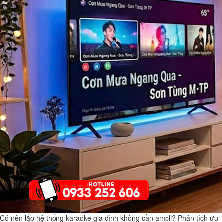
Có nên lắp hệ thống karaoke gia đình không cần ampli? Phân tích ưu