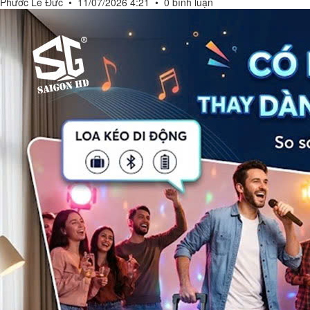
Phước Lê Đức
•
11/07/2026 4:21
•
0 bình luận