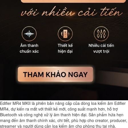
Edifier MR4 MKII
là phiên bản nâng cấp của dòng loa kiểm âm Edifier
MR4, dự kiến ra mắt với thiết kế mới, công suất mạnh hơn, hỗ trợ
Bluetooth và công nghệ xử lý âm thanh hiện đại. Sản phẩm hứa hẹn
mang đến âm thanh chính xác, chi tiết, phù hợp cho creator, producer,
streamer và người dùng cần loa kiểm âm cho phòng thu tại nhà.