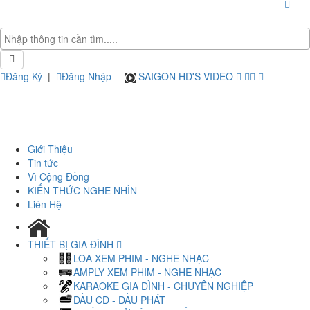
Đăng Ký
|
Đăng Nhập
SAIGON HD'S VIDEO
Giới Thiệu
Tin tức
Vì Cộng Đồng
KIẾN THỨC NGHE NHÌN
Liên Hệ
THIẾT BỊ GIA ĐÌNH
LOA XEM PHIM - NGHE NHẠC
AMPLY XEM PHIM - NGHE NHẠC
KARAOKE GIA ĐÌNH - CHUYÊN NGHIỆP
ĐẦU CD - ĐẦU PHÁT