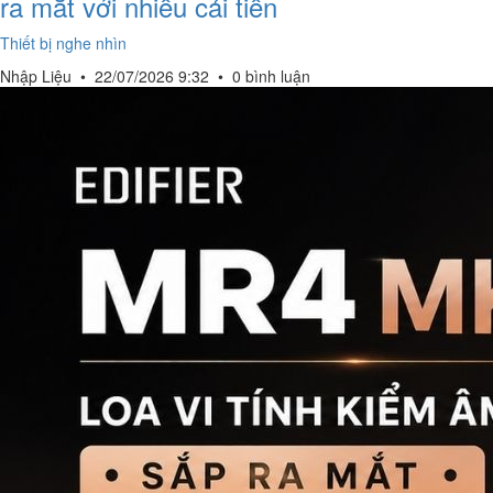
ra mắt với nhiều cải tiến
Thiết bị nghe nhìn
Nhập Liệu
•
22/07/2026 9:32
•
0 bình luận