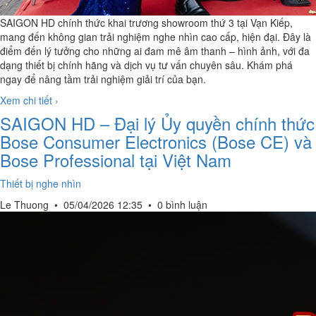
SAIGON HD chính thức khai trương showroom thứ 3 tại Vạn Kiếp,
mang đến không gian trải nghiệm nghe nhìn cao cấp, hiện đại. Đây là
điểm đến lý tưởng cho những ai đam mê âm thanh – hình ảnh, với đa
dạng thiết bị chính hãng và dịch vụ tư vấn chuyên sâu. Khám phá
ngay để nâng tầm trải nghiệm giải trí của bạn.
Xem chi tiết ›
SAIGON HD – Đại lý Ủy quyền chính thức
Bose Consumer Electronics (Bose CE) và
Bose Professional tại Việt Nam
Thiết bị nghe nhìn
Le Thuong
•
05/04/2026 12:35
•
0 bình luận