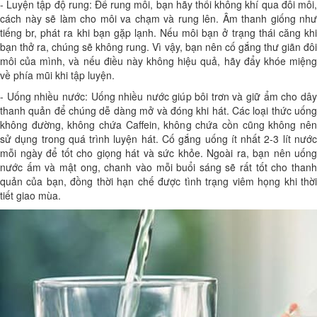
- Luyện tập độ rung: Để rung môi, bạn hãy thổi không khí qua đôi môi,
cách này sẽ làm cho môi va chạm và rung lên. Âm thanh giống như
tiếng br, phát ra khi bạn gặp lạnh. Nếu môi bạn ở trạng thái căng khi
bạn thở ra, chúng sẽ không rung. Vì vậy, bạn nên cố gắng thư giãn đôi
môi của mình, và nếu điều này không hiệu quả, hãy đẩy khóe miệng
về phía mũi khi tập luyện.
- Uống nhiều nước: Uống nhiều nước giúp bôi trơn và giữ ẩm cho dây
thanh quản để chúng dễ dàng mở và đóng khi hát. Các loại thức uống
không đường, không chứa Caffein, không chứa cồn cũng không nên
sử dụng trong quá trình luyện hát. Cố gắng uống ít nhất 2-3 lít nước
mỗi ngày để tốt cho giọng hát và sức khỏe. Ngoài ra, bạn nên uống
nước ấm và mật ong, chanh vào mỗi buổi sáng sẽ rất tốt cho thanh
quản của bạn, đồng thời hạn chế được tình trạng viêm họng khi thời
tiết giao mùa.