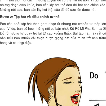
chỉnh hơi thở một cách thường xuyên để có thể hát tốt hơn. Ví dụ, vào
những đoạn điệp khúc, bạn cần lấy hơi thở đều để hát cho chính xác.
Những nốt cao, bạn cần lấy hơi thật sâu để đủ sức lên được nốt.
Bước 2: Tập hát và điều chỉnh tư thế
Bạn cần phải tập hát theo gam nhạc từ những nốt cơ bản từ thấp lên
cao. Ví dụ, bạn sẽ học những nốt cơ bản như: Đồ Rê Mi Pha Son La Si
Đố rồi tương tự quay trở lại từ cao xuống thấp. Bài tập hát này rất cơ
bản nếu bạn muốn cải thiện được giọng hát của mình trở nên trầm
bổng và có nhịp điệu.