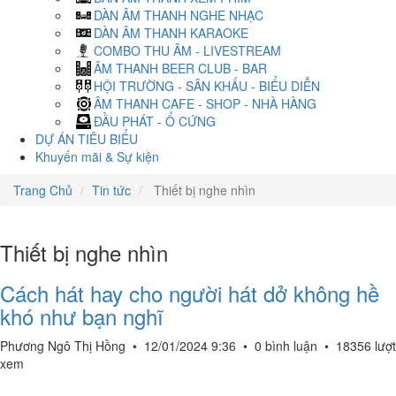
DÀN ÂM THANH NGHE NHẠC
DÀN ÂM THANH KARAOKE
COMBO THU ÂM - LIVESTREAM
ÂM THANH BEER CLUB - BAR
HỘI TRƯỜNG - SÂN KHẤU - BIỂU DIỄN
ÂM THANH CAFE - SHOP - NHÀ HÀNG
ĐẦU PHÁT - Ổ CỨNG
DỰ ÁN TIÊU BIỂU
Khuyến mãi & Sự kiện
Trang Chủ
Tin tức
Thiết bị nghe nhìn
Thiết bị nghe nhìn
Cách hát hay cho người hát dở không hề
khó như bạn nghĩ
Phương Ngô Thị Hồng
•
12/01/2024 9:36
•
0 bình luận
•
18356 lượt
xem