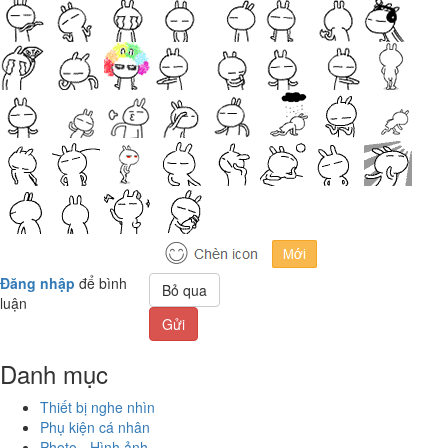
Đăng nhập
để bình
Bỏ qua
luận
Gửi
Danh mục
Thiết bị nghe nhìn
Phụ kiện cá nhân
Photo - Hình ảnh