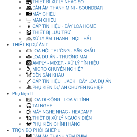
THIẾT BỊ XỬ LÝ NHẠC SỐ
DÀN ÂM THANH MINI - SOUNDBAR
MÁY CHIẾU
MÀN CHIẾU
CÁP TÍN HIỆU - DÂY LOA HOME
THIẾT BỊ LƯU TRỮ
XỬ LÝ ÂM THANH - NỘI THẤT
THIẾT BỊ DỰ ÁN
LOA HỘI TRƯỜNG - SÂN KHẤU
LOA DỰ ÁN - THƯƠNG MẠI
AMPLY - MIXER - XỬ LÝ TÍN HIỆU
MICRO CHUYÊN NGHIỆP
ĐÈN SÂN KHẤU
CÁP TÍN HIỆU - JACK - DÂY LOA DỰ ÁN
PHỤ KIỆN DỰ ÁN CHUYÊN NGHIỆP
Phụ kiện
LOA DI ĐỘNG - LOA VI TÍNH
TAI NGHE
MÁY NGHE NHẠC - HEADAMP
THIẾT BỊ XỬ LÝ NGUỒN ĐIỆN
PHỤ KIỆN CHÍNH HÃNG
TRỌN BỘ PHỐI GHÉP
DÀN ÂM THANH XEM PHIM