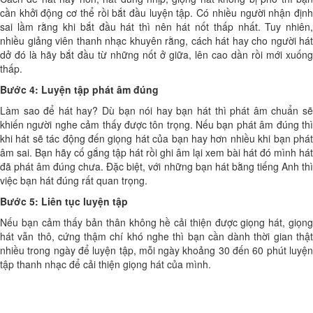
cần khởi động cơ thể rồi bắt đầu luyện tập. Có nhiều người nhận định
sai lầm rằng khi bắt đầu hát thì nên hát nốt thấp nhất. Tuy nhiên,
nhiều giảng viên thanh nhạc khuyên rằng, cách hát hay cho người hát
dở đó là hãy bắt đầu từ những nốt ở giữa, lên cao dần rồi mới xuống
thấp.
Bước 4: Luyện tập phát âm đúng
Làm sao để hát hay? Dù bạn nói hay bạn hát thì phát âm chuẩn sẽ
khiến người nghe cảm thấy được tôn trọng. Nếu bạn phát âm đúng thì
khi hát sẽ tác động đến giọng hát của bạn hay hơn nhiều khi bạn phát
âm sai. Bạn hãy cố gắng tập hát rồi ghi âm lại xem bài hát đó mình hát
đã phát âm đúng chưa. Đặc biệt, với những bạn hát bằng tiếng Anh thì
việc bạn hát đúng rất quan trọng.
Bước 5: Liên tục luyện tập
Nếu bạn cảm thấy bản thân không hề cải thiện được giọng hát, giọng
hát vẫn thô, cứng thậm chí khó nghe thì bạn cần dành thời gian thật
nhiều trong ngày để luyện tập, mỗi ngày khoảng 30 đến 60 phút luyện
tập thanh nhạc để cải thiện giọng hát của mình.