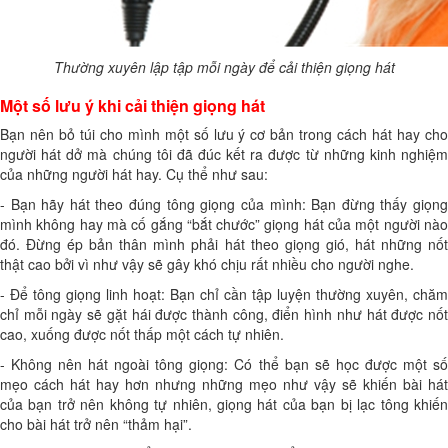
Thường xuyên lập tập mỗi ngày để cải thiện giọng hát
Một số lưu ý khi cải thiện giọng hát
Bạn nên bỏ túi cho mình một số lưu ý cơ bản trong cách hát hay cho
người hát dở mà chúng tôi đã đúc kết ra được từ những kinh nghiệm
của những người hát hay. Cụ thể như sau:
- Bạn hãy hát theo đúng tông giọng của mình: Bạn đừng thấy giọng
mình không hay mà cố gắng “bắt chước” giọng hát của một người nào
đó. Đừng ép bản thân mình phải hát theo giọng gió, hát những nốt
thật cao bởi vì như vậy sẽ gây khó chịu rất nhiều cho người nghe.
- Để tông giọng linh hoạt: Bạn chỉ cần tập luyện thường xuyên, chăm
chỉ mỗi ngày sẽ gặt hái được thành công, điển hình như hát được nốt
cao, xuống được nốt thấp một cách tự nhiên.
- Không nên hát ngoài tông giọng: Có thể bạn sẽ học được một số
mẹo cách hát hay hơn nhưng những mẹo như vậy sẽ khiến bài hát
của bạn trở nên không tự nhiên, giọng hát của bạn bị lạc tông khiến
cho bài hát trở nên “thảm hại”.