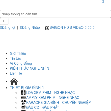
Đăng Ký
|
Đăng Nhập
SAIGON HD'S VIDEO
Giới Thiệu
Tin tức
Vì Cộng Đồng
KIẾN THỨC NGHE NHÌN
Liên Hệ
THIẾT BỊ GIA ĐÌNH
LOA XEM PHIM - NGHE NHẠC
AMPLY XEM PHIM - NGHE NHẠC
KARAOKE GIA ĐÌNH - CHUYÊN NGHIỆP
ĐẦU CD - ĐẦU PHÁT