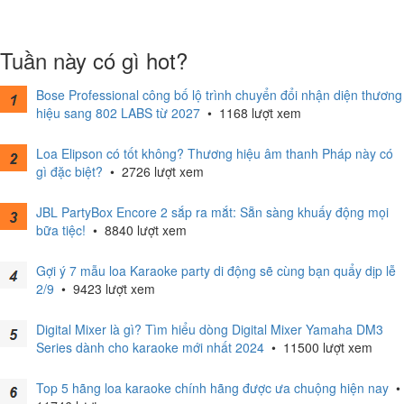
Tuần này có gì hot?
Bose Professional công bố lộ trình chuyển đổi nhận diện thương
hiệu sang 802 LABS từ 2027
•
1168 lượt xem
Loa Elipson có tốt không? Thương hiệu âm thanh Pháp này có
gì đặc biệt?
•
2726 lượt xem
JBL PartyBox Encore 2 sắp ra mắt: Sẵn sàng khuấy động mọi
bữa tiệc!
•
8840 lượt xem
Gợi ý 7 mẫu loa Karaoke party di động sẽ cùng bạn quẩy dịp lễ
2/9
•
9423 lượt xem
Digital Mixer là gì? Tìm hiểu dòng Digital Mixer Yamaha DM3
Series dành cho karaoke mới nhất 2024
•
11500 lượt xem
Top 5 hãng loa karaoke chính hãng được ưa chuộng hiện nay
•