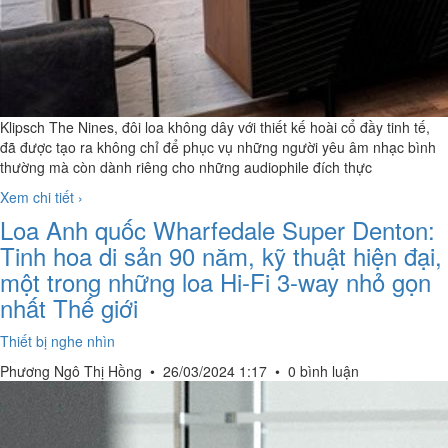
Klipsch The Nines, đôi loa không dây với thiết kế hoài cổ đầy tinh tế,
đã được tạo ra không chỉ để phục vụ những người yêu âm nhạc bình
thường mà còn dành riêng cho những audiophile đích thực
Xem chi tiết ›
Loa Anh quốc Wharfedale Super Denton:
Tinh hoa di sản 90 năm, kỹ thuật hiện đại,
một trong những loa Hi-Fi 3-way nhỏ gọn
nhất Thế giới
Thiết bị nghe nhìn
Phương Ngô Thị Hồng
•
26/03/2024 1:17
•
0 bình luận