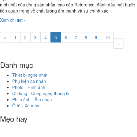
mới nhất của dòng sản phẩm cao cấp Reference, đánh dấu một bước
tiến quan trọng về chất lượng âm thanh và sự chính xác
Xem chi tiết ›
«
1
2
3
4
5
6
7
8
9
10
»
Danh mục
Thiết bị nghe nhìn
Phụ kiện cá nhân
Photo - Hình ảnh
Di động - Công nghệ thông tin
Phim ảnh - Âm nhạc
Ô tô - Xe máy
Mẹo hay