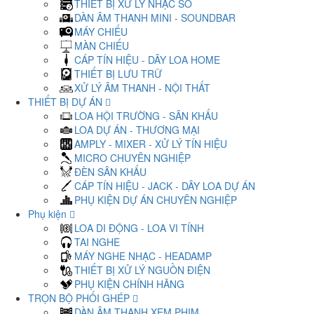
THIẾT BỊ XỬ LÝ NHẠC SỐ
DÀN ÂM THANH MINI - SOUNDBAR
MÁY CHIẾU
MÀN CHIẾU
CÁP TÍN HIỆU - DÂY LOA HOME
THIẾT BỊ LƯU TRỮ
XỬ LÝ ÂM THANH - NỘI THẤT
THIẾT BỊ DỰ ÁN
LOA HỘI TRƯỜNG - SÂN KHẤU
LOA DỰ ÁN - THƯƠNG MẠI
AMPLY - MIXER - XỬ LÝ TÍN HIỆU
MICRO CHUYÊN NGHIỆP
ĐÈN SÂN KHẤU
CÁP TÍN HIỆU - JACK - DÂY LOA DỰ ÁN
PHỤ KIỆN DỰ ÁN CHUYÊN NGHIỆP
Phụ kiện
LOA DI ĐỘNG - LOA VI TÍNH
TAI NGHE
MÁY NGHE NHẠC - HEADAMP
THIẾT BỊ XỬ LÝ NGUỒN ĐIỆN
PHỤ KIỆN CHÍNH HÃNG
TRỌN BỘ PHỐI GHÉP
DÀN ÂM THANH XEM PHIM