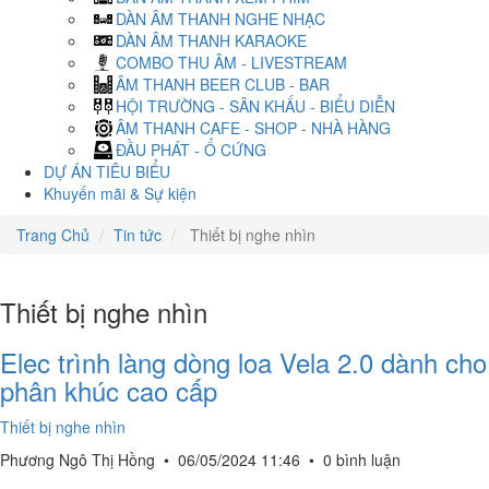
DÀN ÂM THANH NGHE NHẠC
DÀN ÂM THANH KARAOKE
COMBO THU ÂM - LIVESTREAM
ÂM THANH BEER CLUB - BAR
HỘI TRƯỜNG - SÂN KHẤU - BIỂU DIỄN
ÂM THANH CAFE - SHOP - NHÀ HÀNG
ĐẦU PHÁT - Ổ CỨNG
DỰ ÁN TIÊU BIỂU
Khuyến mãi & Sự kiện
Trang Chủ
Tin tức
Thiết bị nghe nhìn
Thiết bị nghe nhìn
Elec trình làng dòng loa Vela 2.0 dành cho
phân khúc cao cấp
Thiết bị nghe nhìn
Phương Ngô Thị Hồng
•
06/05/2024 11:46
•
0 bình luận