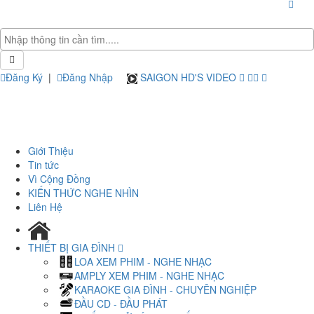
Đăng Ký
|
Đăng Nhập
SAIGON HD'S VIDEO
Giới Thiệu
Tin tức
Vì Cộng Đồng
KIẾN THỨC NGHE NHÌN
Liên Hệ
THIẾT BỊ GIA ĐÌNH
LOA XEM PHIM - NGHE NHẠC
AMPLY XEM PHIM - NGHE NHẠC
KARAOKE GIA ĐÌNH - CHUYÊN NGHIỆP
ĐẦU CD - ĐẦU PHÁT