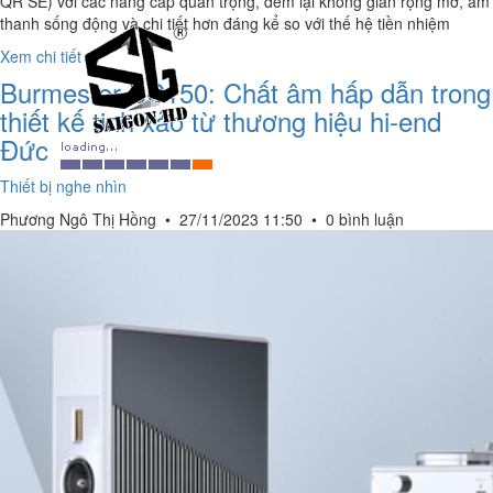
QR SE) với các nâng cấp quan trọng, đem lại không gian rộng mở, âm
thanh sống động và chi tiết hơn đáng kể so với thế hệ tiền nhiệm
Xem chi tiết ›
Burmester BC150: Chất âm hấp dẫn trong
thiết kế tinh xảo từ thương hiệu hi-end
Đức
Thiết bị nghe nhìn
Phương Ngô Thị Hồng
•
27/11/2023 11:50
•
0 bình luận