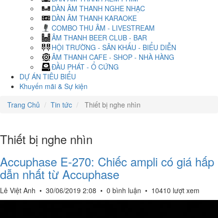
DÀN ÂM THANH NGHE NHẠC
DÀN ÂM THANH KARAOKE
COMBO THU ÂM - LIVESTREAM
ÂM THANH BEER CLUB - BAR
HỘI TRƯỜNG - SÂN KHẤU - BIỂU DIỄN
ÂM THANH CAFE - SHOP - NHÀ HÀNG
ĐẦU PHÁT - Ổ CỨNG
DỰ ÁN TIÊU BIỂU
Khuyến mãi & Sự kiện
Trang Chủ
Tin tức
Thiết bị nghe nhìn
Thiết bị nghe nhìn
Accuphase E-270: Chiếc ampli có giá hấp
dẫn nhất từ Accuphase
Lê Việt Anh
•
30/06/2019 2:08
•
0 bình luận
•
10410 lượt xem