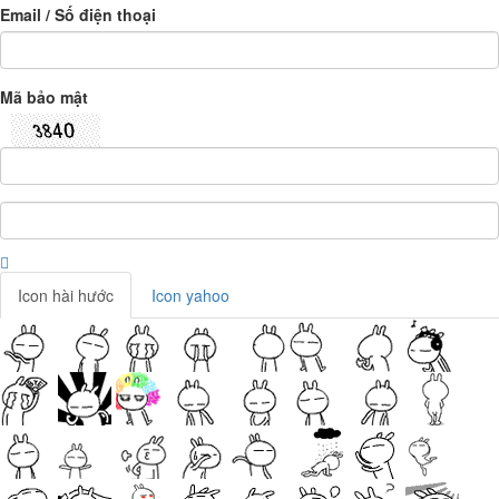
Email / Số điện thoại
Mã bảo mật
Icon hài hước
Icon yahoo