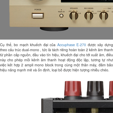
Cụ thể, bo mạch khuếch đại của
Accuphase E-270
được xây dựn
theo cấu trúc dual-mono , tức là tách riêng hoàn toàn 2 kênh âm thanh
từ phần cấp nguồn, đầu vào tín hiệu, khuếch đại cho tới xuất âm, điều
này cho phép mỗi kênh âm thanh hoạt động độc lập, tương tự như
việc kết hợp 2 ampli mono block trong cùng một thân máy, đảm bảo
hiệu năng mạnh mẽ và ổn định, loại bỏ được hiện tượng nhiễu chéo.