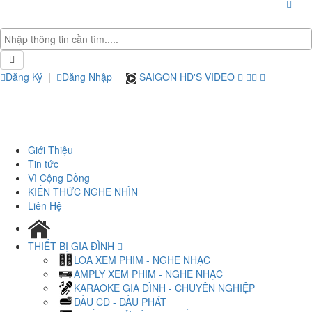
Đăng Ký
|
Đăng Nhập
SAIGON HD'S VIDEO
Giới Thiệu
Tin tức
Vì Cộng Đồng
KIẾN THỨC NGHE NHÌN
Liên Hệ
THIẾT BỊ GIA ĐÌNH
LOA XEM PHIM - NGHE NHẠC
AMPLY XEM PHIM - NGHE NHẠC
KARAOKE GIA ĐÌNH - CHUYÊN NGHIỆP
ĐẦU CD - ĐẦU PHÁT