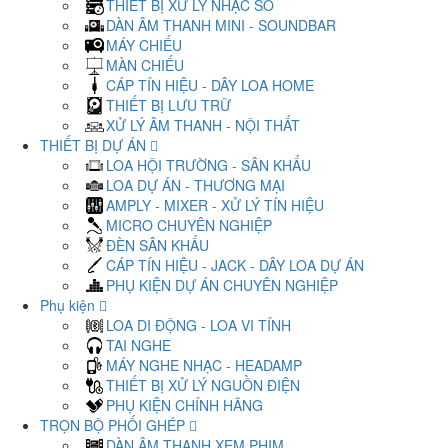
THIẾT BỊ XỬ LÝ NHẠC SỐ
DÀN ÂM THANH MINI - SOUNDBAR
MÁY CHIẾU
MÀN CHIẾU
CÁP TÍN HIỆU - DÂY LOA HOME
THIẾT BỊ LƯU TRỮ
XỬ LÝ ÂM THANH - NỘI THẤT
THIẾT BỊ DỰ ÁN
LOA HỘI TRƯỜNG - SÂN KHẤU
LOA DỰ ÁN - THƯƠNG MẠI
AMPLY - MIXER - XỬ LÝ TÍN HIỆU
MICRO CHUYÊN NGHIỆP
ĐÈN SÂN KHẤU
CÁP TÍN HIỆU - JACK - DÂY LOA DỰ ÁN
PHỤ KIỆN DỰ ÁN CHUYÊN NGHIỆP
Phụ kiện
LOA DI ĐỘNG - LOA VI TÍNH
TAI NGHE
MÁY NGHE NHẠC - HEADAMP
THIẾT BỊ XỬ LÝ NGUỒN ĐIỆN
PHỤ KIỆN CHÍNH HÃNG
TRỌN BỘ PHỐI GHÉP
DÀN ÂM THANH XEM PHIM