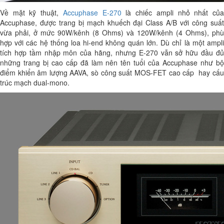
Về mặt kỹ thuật,
Accuphase E-270
là chiếc ampli nhỏ nhất củ
Accuphase, được trang bị mạch khuếch đại Class A/B với công suất
vừa phải, ở mức 90W/kênh (8 Ohms) và 120W/kênh (4 Ohms), phù
hợp với các hệ thống loa hi-end không quán lớn. Dù chỉ là một ampli
tích hợp tầm nhập môn của hãng, nhưng E-270 vẫn sở hữu đầu đủ
những trang bị cao cấp đã làm nên tên tuổi của Accuphase như bộ
điểm khiển âm lượng AAVA, sò công suất MOS-FET cao cấp hay cấu
trúc mạch dual-mono.