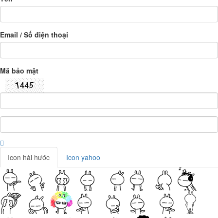
Email / Số điện thoại
Mã bảo mật
Icon hài hước
Icon yahoo