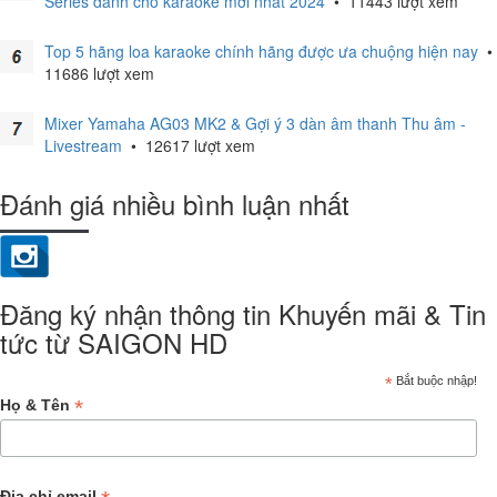
Series dành cho karaoke mới nhất 2024
•
11443 lượt xem
Top 5 hãng loa karaoke chính hãng được ưa chuộng hiện nay
•
11686 lượt xem
Mixer Yamaha AG03 MK2 & Gợi ý 3 dàn âm thanh Thu âm -
Livestream
•
12617 lượt xem
Đánh giá nhiều bình luận nhất
Đăng ký nhận thông tin Khuyến mãi & Tin
tức từ SAIGON HD
*
Bắt buộc nhập!
*
Họ & Tên
Địa chỉ email