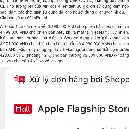
đạt chuẩn IP54, hỗ trợ sạc qua cổng USB-C và sạc không dây chuẩn
Qi. Thời lượng pin của AirPods 4 lên đến 30 giờ khi sử dụng kèm hộp
sạc, đảm bảo thời gian sử dụng dài cho người dùng di chuyển nhiều.
Giá bán và ưu đãi hiện tại
AirPods 4 có giá niêm yết 3.499.000 VNĐ cho phiên bản tiêu chuẩn và
4.799.000 VNĐ cho phiên bản ANC khi ra mắt tại Việt Nam. Tuy nhiên,
hiện tại, sàn thương mại điện tử Shopee đang giảm giá xuống còn
3.071.000 VNĐ cho phiên bản tiêu chuẩn và 4.290.000 VNĐ cho phiên
bản ANC. Điều này đồng nghĩa với việc người dùng sẽ tiết kiệm được
428.000 VNĐ (khoảng 12%) cho bản thường và 509.000 VNĐ (khoảng
10.6%) cho bản ANC so với giá gốc.