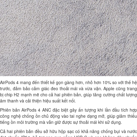
AirPods 4 mang đến thiết kế gọn gàng hơn, nhỏ hơn 10% so với thế hệ
trước, đảm bảo cảm giác đeo thoải mái và vừa vặn. Apple cũng trang
bị chip H2 mạnh mẽ cho cả hai phiên bản, giúp tăng cường chất lượng
âm thanh và cải thiện hiệu suất kết nối.
Phiên bản AirPods 4 ANC đặc biệt gây ấn tượng khi lần đầu tích hợp
công nghệ chống ồn chủ động vào tai nghe dạng mở, giúp giảm thiểu
tiếng ồn môi trường mà vẫn giữ được sự thoải mái khi sử dụng.
Cả hai phiên bản đều sở hữu hộp sạc có khả năng chống bụi và nước