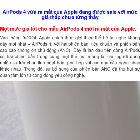
AirPods 4 vừa ra mắt của Apple đang được sale với mức
giá thấp chưa từng thấy
Một mức giá tốt cho mẫu AirPods 4 mới ra mắt của Apple.
Vào tháng 9/2024, Apple chính thức giới thiệu thế hệ tai nghe không
dây mới nhất – AirPods 4, với hai phiên bản: tiêu chuẩn và phiên bản
cao cấp chống ồn chủ động (ANC). Đây là lần đầu tiên dòng AirPods
có hai phiên bản trong cùng một thế hệ, mang lại cho người dùng
nhiều sự lựa chọn linh hoạt hơn, phù hợp với các nhu cầu nghe nhạc
khác nhau. Trong đó, sự bổ sung của phiên bản ANC đã thu hút sự
quan tâm lớn từ cộng đồng yêu công nghệ.