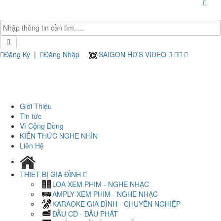
Đăng Ký
|
Đăng Nhập
SAIGON HD'S VIDEO
Giới Thiệu
Tin tức
Vì Cộng Đồng
KIẾN THỨC NGHE NHÌN
Liên Hệ
THIẾT BỊ GIA ĐÌNH
LOA XEM PHIM - NGHE NHẠC
AMPLY XEM PHIM - NGHE NHẠC
KARAOKE GIA ĐÌNH - CHUYÊN NGHIỆP
ĐẦU CD - ĐẦU PHÁT