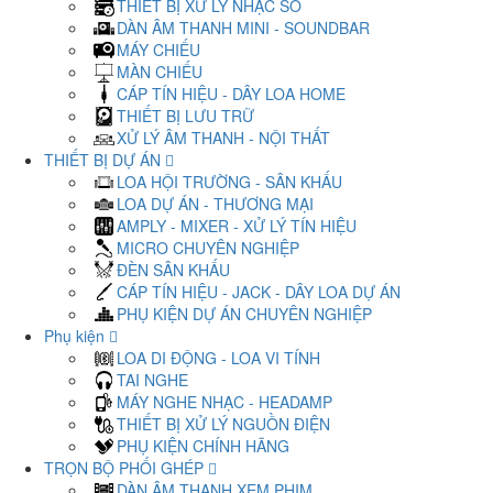
THIẾT BỊ XỬ LÝ NHẠC SỐ
DÀN ÂM THANH MINI - SOUNDBAR
MÁY CHIẾU
MÀN CHIẾU
CÁP TÍN HIỆU - DÂY LOA HOME
THIẾT BỊ LƯU TRỮ
XỬ LÝ ÂM THANH - NỘI THẤT
THIẾT BỊ DỰ ÁN
LOA HỘI TRƯỜNG - SÂN KHẤU
LOA DỰ ÁN - THƯƠNG MẠI
AMPLY - MIXER - XỬ LÝ TÍN HIỆU
MICRO CHUYÊN NGHIỆP
ĐÈN SÂN KHẤU
CÁP TÍN HIỆU - JACK - DÂY LOA DỰ ÁN
PHỤ KIỆN DỰ ÁN CHUYÊN NGHIỆP
Phụ kiện
LOA DI ĐỘNG - LOA VI TÍNH
TAI NGHE
MÁY NGHE NHẠC - HEADAMP
THIẾT BỊ XỬ LÝ NGUỒN ĐIỆN
PHỤ KIỆN CHÍNH HÃNG
TRỌN BỘ PHỐI GHÉP
DÀN ÂM THANH XEM PHIM