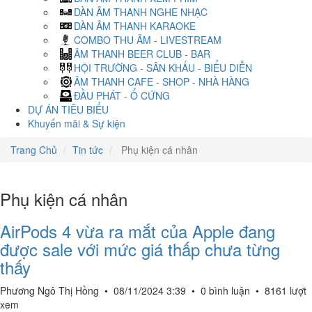
DÀN ÂM THANH NGHE NHẠC
DÀN ÂM THANH KARAOKE
COMBO THU ÂM - LIVESTREAM
ÂM THANH BEER CLUB - BAR
HỘI TRƯỜNG - SÂN KHẤU - BIỂU DIỄN
ÂM THANH CAFE - SHOP - NHÀ HÀNG
ĐẦU PHÁT - Ổ CỨNG
DỰ ÁN TIÊU BIỂU
Khuyến mãi & Sự kiện
Trang Chủ
Tin tức
Phụ kiện cá nhân
Phụ kiện cá nhân
AirPods 4 vừa ra mắt của Apple đang
được sale với mức giá thấp chưa từng
thấy
Phương Ngô Thị Hồng
•
08/11/2024 3:39
•
0 bình luận
•
8161 lượt
xem