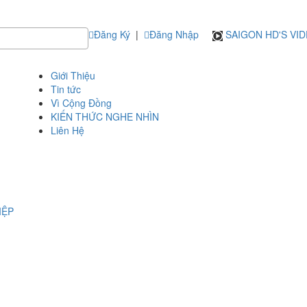
Đăng Ký
|
Đăng Nhập
SAIGON HD'S VI
Giới Thiệu
Tin tức
Vì Cộng Đồng
KIẾN THỨC NGHE NHÌN
Liên Hệ
IỆP