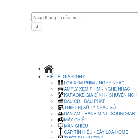
THIẾT BỊ GIA ĐÌNH
LOA XEM PHIM - NGHE NHẠC
AMPLY XEM PHIM - NGHE NHẠC
KARAOKE GIA ĐÌNH - CHUYÊN NGH
ĐẦU CD - ĐẦU PHÁT
THIẾT BỊ XỬ LÝ NHẠC SỐ
DÀN ÂM THANH MINI - SOUNDBAR
MÁY CHIẾU
MÀN CHIẾU
CÁP TÍN HIỆU - DÂY LOA HOME