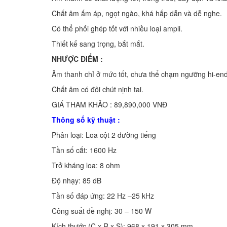
Chất âm ấm áp, ngọt ngào, khá hấp dẫn và dễ nghe.
Có thể phối ghép tốt với nhiều loại ampli.
Thiết kế sang trọng, bắt mắt.
NHƯỢC ĐIỂM :
Âm thanh chỉ ở mức tốt, chưa thể chạm ngưỡng hi-end
Chất âm có đôi chút nịnh tai.
GIÁ THAM KHẢO : 89,890,000 VNĐ
Thông số kỹ thuật :
Phân loại: Loa cột 2 đường tiếng
Tần số cắt: 1600 Hz
Trở kháng loa: 8 ohm
Độ nhạy: 85 dB
Tần số đáp ứng: 22 Hz –25 kHz
Công suất đề nghị: 30 – 150 W
Kích thước (C x R x S): 968 x 191 x 305 mm