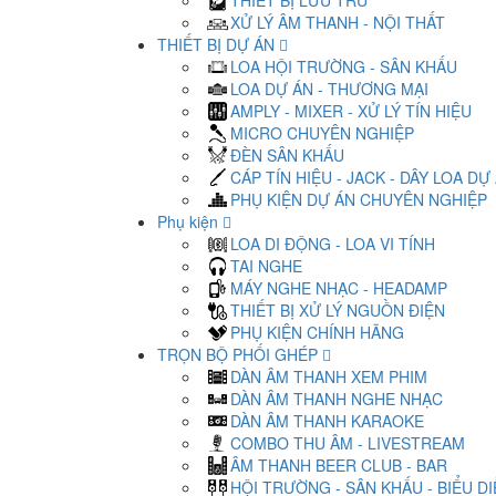
THIẾT BỊ LƯU TRỮ
XỬ LÝ ÂM THANH - NỘI THẤT
THIẾT BỊ DỰ ÁN
LOA HỘI TRƯỜNG - SÂN KHẤU
LOA DỰ ÁN - THƯƠNG MẠI
AMPLY - MIXER - XỬ LÝ TÍN HIỆU
MICRO CHUYÊN NGHIỆP
ĐÈN SÂN KHẤU
CÁP TÍN HIỆU - JACK - DÂY LOA DỰ
PHỤ KIỆN DỰ ÁN CHUYÊN NGHIỆP
Phụ kiện
LOA DI ĐỘNG - LOA VI TÍNH
TAI NGHE
MÁY NGHE NHẠC - HEADAMP
THIẾT BỊ XỬ LÝ NGUỒN ĐIỆN
PHỤ KIỆN CHÍNH HÃNG
TRỌN BỘ PHỐI GHÉP
DÀN ÂM THANH XEM PHIM
DÀN ÂM THANH NGHE NHẠC
DÀN ÂM THANH KARAOKE
COMBO THU ÂM - LIVESTREAM
ÂM THANH BEER CLUB - BAR
HỘI TRƯỜNG - SÂN KHẤU - BIỂU D