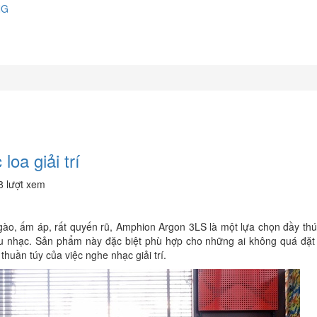
NG
oa giải trí
8 lượt xem
gào, ấm áp, rất quyến rũ, Amphion Argon 3LS là một lựa chọn đầy thú
u nhạc. Sản phẩm này đặc biệt phù hợp cho những ai không quá đặt
huần túy của việc nghe nhạc giải trí.