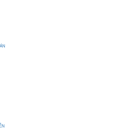
 ÁN
IỄN