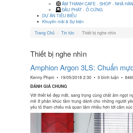
ÂM THANH CAFE - SHOP - NHÀ HÀ
ĐẦU PHÁT - Ổ CỨNG
DỰ ÁN TIÊU BIỂU
Khuyến mãi & Sự kiện
Trang Chủ
Tin tức
Thiết bị nghe nhìn
Thiết bị nghe nhìn
Amphion Argon 3LS: Chuẩn mực l
Kenny Phạm
•
19/05/2018 2:30
•
0 bình luận
•
846
ĐÁNH GIÁ CHUNG
Với thiết kế đẹp mắt, sang trọng cùng chất âm ngọt n
mẻ ở phân khúc tầm trung dành cho những người yê
yếu tố tham chiếu mà quan tâm nhiều hơn tới cảm xúc t