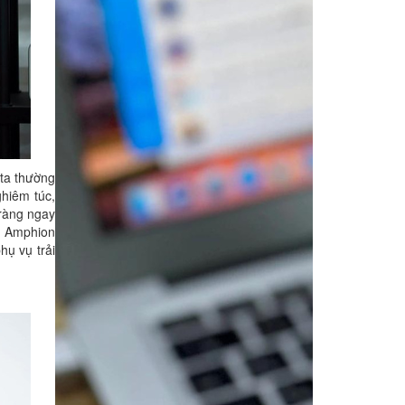
 ta thường
ghiêm túc,
 ràng ngay
à Amphion
hụ vụ trải