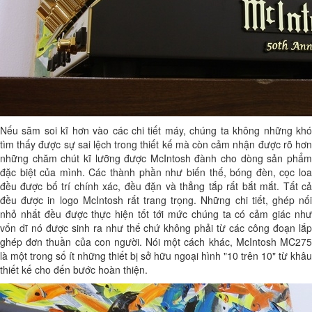
Nếu săm soi kĩ hơn vào các chi tiết máy, chúng ta không những khó
tìm thấy được sự sai lệch trong thiết kế mà còn cảm nhận được rõ hơn
những chăm chút kĩ lưỡng được McIntosh đành cho dòng sản phẩm
đặc biệt của mình. Các thành phần như biến thế, bóng đèn, cọc loa
đều được bố trí chính xác, đều đặn và thẳng tắp rất bắt mắt. Tất cả
đều được in logo McIntosh rất trang trọng. Những chi tiết, ghép nối
nhỏ nhất đều được thực hiện tốt tới mức chúng ta có cảm giác như
vốn dĩ nó được sinh ra như thế chứ không phải từ các công đoạn lắp
ghép đơn thuần của con người. Nói một cách khác, McIntosh MC275
là một trong số ít những thiết bị sở hữu ngoại hình "10 trên 10" từ khâu
thiết kế cho đến bước hoàn thiện.