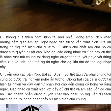
Dù không quá thiên ngọt, nịnh tai như nhiều dòng ampli đèn khác
nhưng cảm giác ấm áp, ngọt ngào đặc trưng vẫn xuất hiện vừa đủ
trong những thể hiện của MC275 LE khiến cho chất âm của nó có
được sức quyến rũ rất cao. Nhờ đó, các dòng nhạc trữ tình hay cụ thể
là nhạc Việt mà chúng tôi đang nghe được trình thuyết phục với đúng
cảm xúc và tinh thần mà người nghe chờ đợi khi tìm để thể loại nhạc
này.
Chuyển qua các bản Pop, Ballad, Blue... với tiết tấu vừa phải chúng tôi
cũng có được trải nghiệm nghe ấn tượng. Giọng hát của ca sĩ được tái
hiện tự nhiên và đầy đặn từ phân hơi cho đến giọng cổ họng và lồng
ngực. Các nhạc cụ xuất hiện với đầy đủ chi tiết và âm sắc vốn có của
nó. Các thành phần được quyện chặt vào nhau nhưng vẫn đủ tách
bạch để người nghe nhận thấy sự hiện diện của chúng.