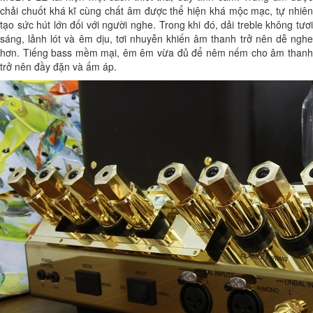
chải chuốt khá kĩ cùng chất âm được thể hiện khá mộc mạc, tự nhiên
tạo sức hút lớn đối với người nghe. Trong khi đó, dải treble không tươi
sáng, lảnh lót và êm dịu, tơi nhuyễn khiến âm thanh trở nên dễ nghe
hơn. Tiếng bass mềm mại, êm êm vừa đủ để nêm nếm cho âm thanh
trở nên đầy đặn và ấm áp.