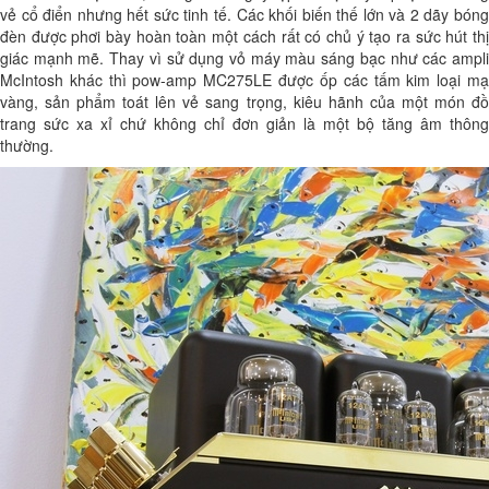
vẻ cổ điển nhưng hết sức tinh tế. Các khối biến thế lớn và 2 dãy bóng
đèn được phơi bày hoàn toàn một cách rất có chủ ý tạo ra sức hút thị
giác mạnh mẽ. Thay vì sử dụng vỏ máy màu sáng bạc như các ampli
McIntosh khác thì pow-amp MC275LE được ốp các tấm kim loại mạ
vàng, sản phẩm toát lên vẻ sang trọng, kiêu hãnh của một món đồ
trang sức xa xỉ chứ không chỉ đơn giản là một bộ tăng âm thông
thường.