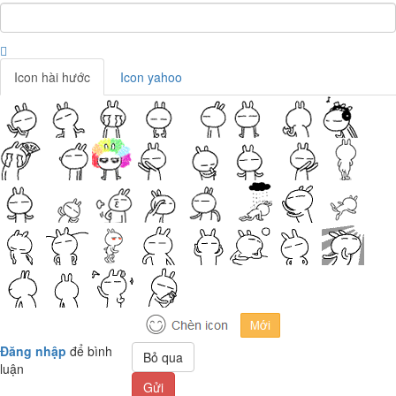
Icon hài hước
Icon yahoo
Đăng nhập
để bình
Bỏ qua
luận
Gửi