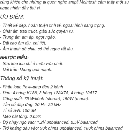
cũng khiến cho những ai quen nghe ampli McIntosh cảm thấy một sự
ngạc nhiên đầy thú vị.
ƯU ĐIỂM:
- Thiết kế đẹp, hoàn thiện tinh tế, ngoại hình sang trọng.
- Chất âm trau truốt, giàu sức quyến rũ.
- Trung âm ấm áp, ngọt ngào.
- Dải cao êm dịu, chi tiết.
- Âm thanh dễ chịu, có thể nghe rất lâu.
NHƯỢC ĐIỂM:
- Sức kéo loa chỉ ở mức vừa phải.
- Dải trầm không quá mạnh.
Thông số kỹ thuật:
- Phân loại: Pow–amp đèn 2 kênh
- Đèn: 4 bóng KT88, 3 bóng 12AX7A, 4 bóng 12AT7
- Công suất: 75 W/kênh (stereo), 150W (mono).
- Tần số đáp ứng: 20 Hz–20 kHz
- Tỉ số S/N: 100 dB
- Méo hài tổng: 0.05%
- Độ nhạy ngõ vào: 1.2V unbalanced, 2.5V balanced
- Trở kháng đầu vào: 90k ohms unbalanced, 180k ohms balanced