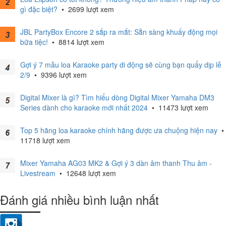
gì đặc biệt?
•
2699 lượt xem
JBL PartyBox Encore 2 sắp ra mắt: Sẵn sàng khuấy động mọi
bữa tiệc!
•
8814 lượt xem
Gợi ý 7 mẫu loa Karaoke party di động sẽ cùng bạn quẩy dịp lễ
2/9
•
9396 lượt xem
Digital Mixer là gì? Tìm hiểu dòng Digital Mixer Yamaha DM3
Series dành cho karaoke mới nhất 2024
•
11473 lượt xem
Top 5 hãng loa karaoke chính hãng được ưa chuộng hiện nay
•
11718 lượt xem
Mixer Yamaha AG03 MK2 & Gợi ý 3 dàn âm thanh Thu âm -
Livestream
•
12648 lượt xem
Đánh giá nhiều bình luận nhất