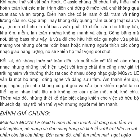
Khi nghe thử với vài bản Rock, Classic chúng tôi chưa thấy thõa mãn
hoàn toàn khi các màn trình diễn chỉ dừng ở mức khá chứ không quá
xuất sắc và ấn tượng. Điển hạn chế có lẽ nằm ở dải trầm và năng
lượng của nó. Cặp ampli này không đẩy quãng trầm xuống thật sâu và
uy lực mà chỉ cho ta dải bass vừa phải, từ chiều sâu cho tới uy lực,
khá êm, mềm, lan toản nhưng không mạnh và căng. Công bằng mà
nói, tiếng bass như vậy là vừa đủ cho hầu hết các gu nghe vừa phải,
nhưng với những đôi tai "đói" bass hoặc những người thích các dòng
nhạc giàu năng lượng, nó sẽ khiến họ thất vọng đôi chút.
Kết lại, dù không thực sự toàn diện và xuất sắc với tất cả các dòng
nhạc nhưng những thể hiện tuyệt vời trong chất âm cũng như giá trị
trải nghiệm và thưởng thức rất cao ở nhiều dòng nhạc giúp MC275 LE
vẫn là một bộ ampli đáng nghe và đáng sưu tầm. Âm thanh êm dịu,
ngọt ngào, gần như không có gai góc và sắc lạnh khiến người ta có
thể nghe nhạc thật lâu mà không có cảm giác mệt mỏi, khó chịu.
Thêm vào đó, những thiết kế đặc biệt càng khiến cho việc sở hữu bộ
khuếch đại này trở nên thú vị với những người mê âm thanh.
ĐÁNH GIÁ CHUNG:
McIntosh MC275 LE Gold là món đồ âm thanh rất đáng sưu tầm và
trải nghiệm, nó mang vẻ đẹp sang trọng và tinh tế vượt trội hẳn so với
phần còn lại của hãng. Bên cạnh đó, chất âm mềm mại, ngọt ngào