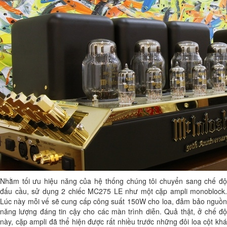
Nhằm tối ưu hiệu năng của hệ thống chúng tôi chuyển sang chế độ
đấu cầu, sử dụng 2 chiếc MC275 LE như một cặp ampli monoblock.
Lúc này mỗi vế sẽ cung cấp công suất 150W cho loa, đảm bảo nguồn
năng lượng đáng tin cậy cho các màn trình diễn. Quả thật, ở chế độ
này, cặp ampli đã thể hiện được rất nhiều trước những đôi loa cột khá