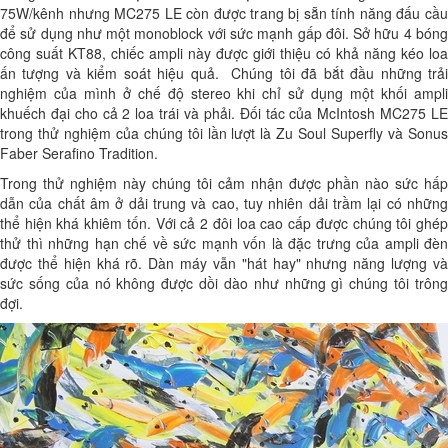
75W/kênh nhưng MC275 LE còn được trang bị sẵn tính năng đấu cầu
để sử dụng như một monoblock với sức mạnh gấp đôi. Sở hữu 4 bóng
công suất KT88, chiếc ampli này được giới thiệu có khả năng kéo loa
ấn tượng và kiểm soát hiệu quả. Chúng tôi đã bắt đầu những trải
nghiệm của mình ở chế độ stereo khi chỉ sử dụng một khối ampli
khuếch đại cho cả 2 loa trái và phải. Đối tác của McIntosh MC275 LE
trong thử nghiệm của chúng tôi lần lượt là Zu Soul Superfly và Sonus
Faber Serafino Tradition.
Trong thử nghiệm này chúng tôi cảm nhận được phần nào sức hấp
dẫn của chất âm ở dải trung và cao, tuy nhiên dải trầm lại có những
thể hiện khá khiêm tốn. Với cả 2 đôi loa cao cấp được chúng tôi ghép
thử thì những hạn chế về sức mạnh vốn là đặc trưng của ampli đèn
được thể hiện khá rõ. Dàn máy vẫn "hát hay" nhưng năng lượng và
sức sống của nó không được dồi dào như những gì chúng tôi trông
đợi.