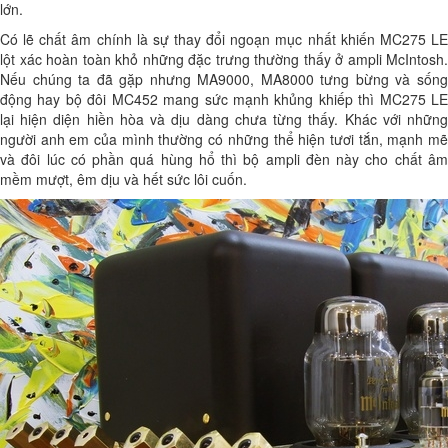
lớn.
Có lẽ chất âm chính là sự thay đổi ngoạn mục nhất khiến MC275 LE
lột xác hoàn toàn khỏ những đặc trưng thường thấy ở ampli McIntosh.
Nếu chúng ta đã gặp nhưng MA9000, MA8000 tưng bừng và sống
động hay bộ đôi MC452 mang sức mạnh khủng khiếp thì MC275 LE
lại hiện diện hiền hòa và dịu dàng chưa từng thấy. Khác với những
người anh em của mình thường có những thể hiện tươi tắn, mạnh mẽ
và đôi lúc có phần quá hùng hổ thì bộ ampli đèn này cho chất âm
mềm mượt, êm dịu và hết sức lôi cuốn.