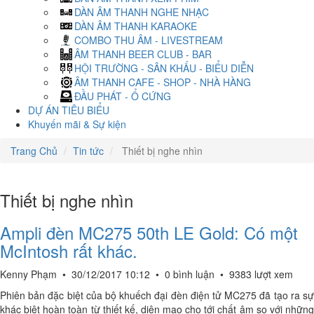
DÀN ÂM THANH NGHE NHẠC
DÀN ÂM THANH KARAOKE
COMBO THU ÂM - LIVESTREAM
ÂM THANH BEER CLUB - BAR
HỘI TRƯỜNG - SÂN KHẤU - BIỂU DIỄN
ÂM THANH CAFE - SHOP - NHÀ HÀNG
ĐẦU PHÁT - Ổ CỨNG
DỰ ÁN TIÊU BIỂU
Khuyến mãi & Sự kiện
Trang Chủ
Tin tức
Thiết bị nghe nhìn
Thiết bị nghe nhìn
Ampli đèn MC275 50th LE Gold: Có một
McIntosh rất khác.
Kenny Phạm
•
30/12/2017 10:12
•
0 bình luận
•
9383 lượt xem
Phiên bản đặc biệt của bộ khuếch đại đèn điện tử MC275 đã tạo ra sự
khác biệt hoàn toàn từ thiết kế, diện mạo cho tới chất âm so với những