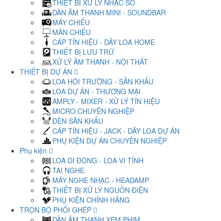
THIẾT BỊ XỬ LÝ NHẠC SỐ
DÀN ÂM THANH MINI - SOUNDBAR
MÁY CHIẾU
MÀN CHIẾU
CÁP TÍN HIỆU - DÂY LOA HOME
THIẾT BỊ LƯU TRỮ
XỬ LÝ ÂM THANH - NỘI THẤT
THIẾT BỊ DỰ ÁN
LOA HỘI TRƯỜNG - SÂN KHẤU
LOA DỰ ÁN - THƯƠNG MẠI
AMPLY - MIXER - XỬ LÝ TÍN HIỆU
MICRO CHUYÊN NGHIỆP
ĐÈN SÂN KHẤU
CÁP TÍN HIỆU - JACK - DÂY LOA DỰ ÁN
PHỤ KIỆN DỰ ÁN CHUYÊN NGHIỆP
Phụ kiện
LOA DI ĐỘNG - LOA VI TÍNH
TAI NGHE
MÁY NGHE NHẠC - HEADAMP
THIẾT BỊ XỬ LÝ NGUỒN ĐIỆN
PHỤ KIỆN CHÍNH HÃNG
TRỌN BỘ PHỐI GHÉP
DÀN ÂM THANH XEM PHIM