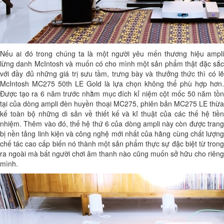
Nếu ai đó trong chúng ta là một người yêu mến thương hiệu ampli
lừng danh McIntosh và muốn có cho mình một sản phẩm thật đặc sắc
với đầy đủ những giá trị sưu tầm, trưng bày và thưởng thức thì có lẽ
McIntosh MC275 50th LE Gold là lựa chọn không thể phù hợp hơn.
Được tạo ra 6 năm trước nhằm mục đích kỉ niệm cột mốc 50 năm tồn
tại của dòng ampli đèn huyền thoại MC275, phiên bản MC275 LE thừa
kế toàn bộ những di sản về thiết kế và kĩ thuật của các thế hệ tiền
nhiệm. Thêm vào đó, thế hệ thứ 6 của dòng ampli này còn được trang
bị nền tảng linh kiện và công nghệ mới nhất của hãng cùng chất lượng
chế tác cao cấp biến nó thành một sản phẩm thực sự đặc biệt từ trong
ra ngoài mà bất người chơi âm thanh nào cũng muốn sở hữu cho riêng
mình.