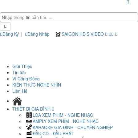
Đăng Ký
|
Đăng Nhập
SAIGON HD'S VIDEO
Giới Thiệu
Tin tức
Vì Cộng Đồng
KIẾN THỨC NGHE NHÌN
Liên Hệ
THIẾT BỊ GIA ĐÌNH
LOA XEM PHIM - NGHE NHẠC
AMPLY XEM PHIM - NGHE NHẠC
KARAOKE GIA ĐÌNH - CHUYÊN NGHIỆP
ĐẦU CD - ĐẦU PHÁT