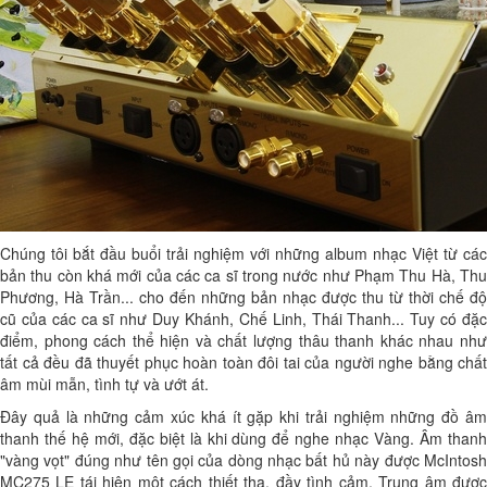
Chúng tôi bắt đầu buổi trải nghiệm với những album nhạc Việt từ các
bản thu còn khá mới của các ca sĩ trong nước như Phạm Thu Hà, Thu
Phương, Hà Trần... cho đến những bản nhạc được thu từ thời chế độ
cũ của các ca sĩ như Duy Khánh, Chế Linh, Thái Thanh... Tuy có đặc
điểm, phong cách thể hiện và chất lượng thâu thanh khác nhau như
tất cả đều đã thuyết phục hoàn toàn đôi tai của người nghe bằng chất
âm mùi mẫn, tình tự và ướt át.
Đây quả là những cảm xúc khá ít gặp khi trải nghiệm những đồ âm
thanh thế hệ mới, đặc biệt là khi dùng để nghe nhạc Vàng. Âm thanh
"vàng vọt" đúng như tên gọi của dòng nhạc bất hủ này được McIntosh
MC275 LE tái hiện một cách thiết tha, đầy tình cảm. Trung âm được