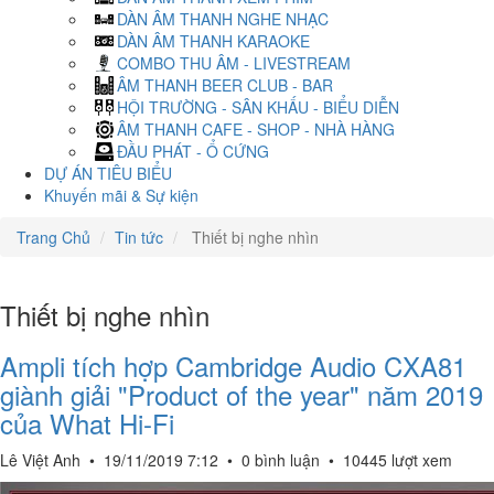
DÀN ÂM THANH NGHE NHẠC
DÀN ÂM THANH KARAOKE
COMBO THU ÂM - LIVESTREAM
ÂM THANH BEER CLUB - BAR
HỘI TRƯỜNG - SÂN KHẤU - BIỂU DIỄN
ÂM THANH CAFE - SHOP - NHÀ HÀNG
ĐẦU PHÁT - Ổ CỨNG
DỰ ÁN TIÊU BIỂU
Khuyến mãi & Sự kiện
Trang Chủ
Tin tức
Thiết bị nghe nhìn
Thiết bị nghe nhìn
Ampli tích hợp Cambridge Audio CXA81
giành giải "Product of the year" năm 2019
của What Hi-Fi
Lê Việt Anh
•
19/11/2019 7:12
•
0 bình luận
•
10445 lượt xem