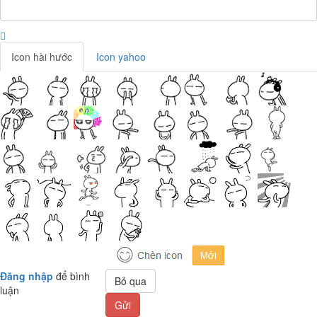
Icon hài hước
Icon yahoo
Đăng nhập
để bình
Bỏ qua
luận
Gửi