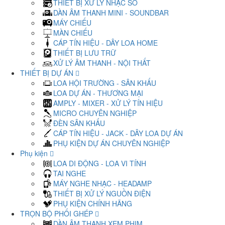
THIẾT BỊ XỬ LÝ NHẠC SỐ
DÀN ÂM THANH MINI - SOUNDBAR
MÁY CHIẾU
MÀN CHIẾU
CÁP TÍN HIỆU - DÂY LOA HOME
THIẾT BỊ LƯU TRỮ
XỬ LÝ ÂM THANH - NỘI THẤT
THIẾT BỊ DỰ ÁN
LOA HỘI TRƯỜNG - SÂN KHẤU
LOA DỰ ÁN - THƯƠNG MẠI
AMPLY - MIXER - XỬ LÝ TÍN HIỆU
MICRO CHUYÊN NGHIỆP
ĐÈN SÂN KHẤU
CÁP TÍN HIỆU - JACK - DÂY LOA DỰ ÁN
PHỤ KIỆN DỰ ÁN CHUYÊN NGHIỆP
Phụ kiện
LOA DI ĐỘNG - LOA VI TÍNH
TAI NGHE
MÁY NGHE NHẠC - HEADAMP
THIẾT BỊ XỬ LÝ NGUỒN ĐIỆN
PHỤ KIỆN CHÍNH HÃNG
TRỌN BỘ PHỐI GHÉP
DÀN ÂM THANH XEM PHIM