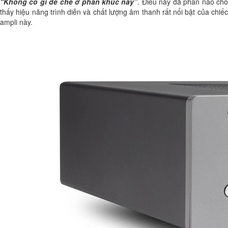
“Không có gì để chê ở phân khúc này”
. Điều này đã phần nào ch
thấy hiệu năng trình diễn và chất lượng âm thanh rất nổi bật của chiếc
ampli này.