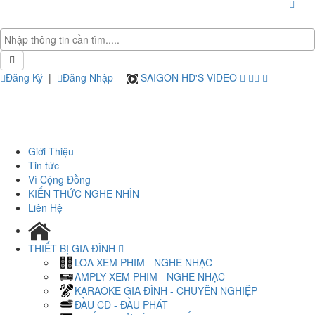
Đăng Ký
|
Đăng Nhập
SAIGON HD'S VIDEO
Giới Thiệu
Tin tức
Vì Cộng Đồng
KIẾN THỨC NGHE NHÌN
Liên Hệ
THIẾT BỊ GIA ĐÌNH
LOA XEM PHIM - NGHE NHẠC
AMPLY XEM PHIM - NGHE NHẠC
KARAOKE GIA ĐÌNH - CHUYÊN NGHIỆP
ĐẦU CD - ĐẦU PHÁT