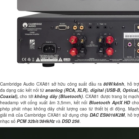
Cambridge Audio CXA81 sở hữu công suất đầu ra
80W/kênh
, hỗ tr
đa dạng các kết nối từ
ananlog (RCA, XLR), digital (USB-B, Optical
Coaxial),
cho tới
không dây (Bluetooth)
. CXA81 được trang bị mạc
headamp với cổng xuất âm 3,5mm, kết nối
Bluetooth AptX HD
ch
phép phát nhạc không dây chất lượng cao từ thiết bị di động. Mạch
giải mã của Cambridge CXA81 sử dụng chip
DAC ES9016K2M
, hỗ tr
nhạc số
PCM 32bit/384kHz
và
DSD 256
.