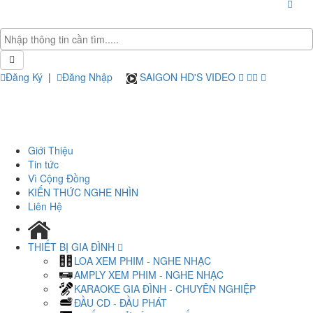
Đăng Ký
|
Đăng Nhập
SAIGON HD'S VIDEO
Giới Thiệu
Tin tức
Vì Cộng Đồng
KIẾN THỨC NGHE NHÌN
Liên Hệ
THIẾT BỊ GIA ĐÌNH
LOA XEM PHIM - NGHE NHẠC
AMPLY XEM PHIM - NGHE NHẠC
KARAOKE GIA ĐÌNH - CHUYÊN NGHIỆP
ĐẦU CD - ĐẦU PHÁT