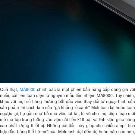
Quả thật,
MA9000
chính xác là một phiên bản nâng cấp đáng giá với
nhiều cải tiến toàn diện từ nguyên mẫu tiền nhiệm MA8000. Tuy nhiên,
khác với một số hãng thường bắt đầu việc thay đổi từ ngoại hình của
sản phẩm thì cách làm của "gã khổng lồ xanh" McIntosh lại hoàn toàn
ngược lại, họ gần như bỏ qua việc tút tát, tô vẽ cho một diện mạo mới
mẻ mà tập trung thẳng vào việc cải tiến kĩ thuật và linh kiện giúp nâng
cao chất lượng thiết bị. Những cải tiến này giúp cho chiếc ampli tích
hợp đầu bảng thế hệ mới của McIntosh đạt đến độ hoàn hảo cao hơn,