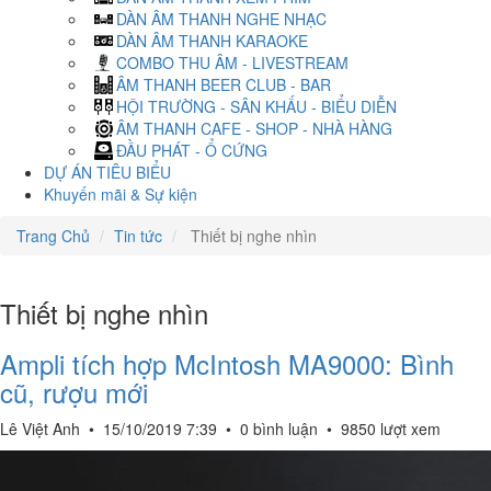
DÀN ÂM THANH NGHE NHẠC
DÀN ÂM THANH KARAOKE
COMBO THU ÂM - LIVESTREAM
ÂM THANH BEER CLUB - BAR
HỘI TRƯỜNG - SÂN KHẤU - BIỂU DIỄN
ÂM THANH CAFE - SHOP - NHÀ HÀNG
ĐẦU PHÁT - Ổ CỨNG
DỰ ÁN TIÊU BIỂU
Khuyến mãi & Sự kiện
Trang Chủ
Tin tức
Thiết bị nghe nhìn
Thiết bị nghe nhìn
Ampli tích hợp McIntosh MA9000: Bình
cũ, rượu mới
Lê Việt Anh
•
15/10/2019 7:39
•
0 bình luận
•
9850 lượt xem