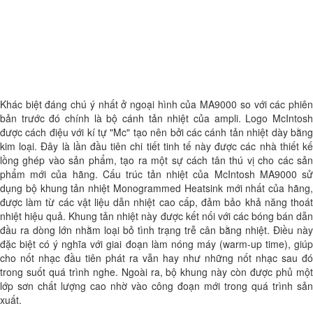
Khác biệt đáng chú ý nhất ở ngoại hình của MA9000 so với các phiên
bản trước đó chính là bộ cánh tản nhiệt của ampli. Logo McIntosh
được cách điệu với kí tự "Mc" tạo nên bởi các cánh tản nhiệt dày bằng
kim loại. Đây là lần đầu tiên chi tiết tinh tế này được các nhà thiết kế
lồng ghép vào sản phẩm, tạo ra một sự cách tân thú vị cho các sản
phẩm mới của hãng. Cấu trúc tản nhiệt của McIntosh MA9000 sử
dụng bộ khung tản nhiệt Monogrammed Heatsink mới nhất của hãng,
được làm từ các vật liệu dẫn nhiệt cao cấp, đảm bảo khả năng thoát
nhiệt hiệu quả. Khung tản nhiệt này được kết nối với các bóng bán dẫn
đầu ra dòng lớn nhằm loại bỏ tình trạng trễ cân bằng nhiệt. Điều này
đặc biệt có ý nghĩa với giai đoạn làm nóng máy (warm-up time), giúp
cho nốt nhạc đầu tiên phát ra vẫn hay như những nốt nhạc sau đó
trong suốt quá trình nghe. Ngoài ra, bộ khung này còn được phủ một
lớp sơn chất lượng cao nhờ vào công đoạn mới trong quá trình sản
xuất.