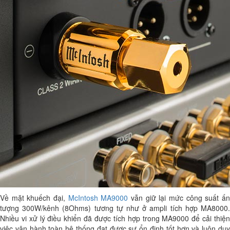
Về mặt khuếch đại,
McIntosh MA9000
vẫn giữ lại mức công suất ấ
tượng 300W/kênh (8Ohms) tương tự như ở ampli tích hợp MA8000.
Nhiều vi xử lý điều khiển đã được tích hợp trong MA9000 để cải thiện
việc vận hành toàn hệ thống đạt được sự ổn định tốt hơn và luôn duy