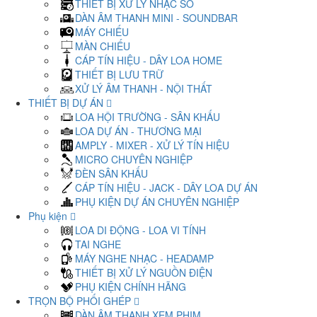
THIẾT BỊ XỬ LÝ NHẠC SỐ
DÀN ÂM THANH MINI - SOUNDBAR
MÁY CHIẾU
MÀN CHIẾU
CÁP TÍN HIỆU - DÂY LOA HOME
THIẾT BỊ LƯU TRỮ
XỬ LÝ ÂM THANH - NỘI THẤT
THIẾT BỊ DỰ ÁN
LOA HỘI TRƯỜNG - SÂN KHẤU
LOA DỰ ÁN - THƯƠNG MẠI
AMPLY - MIXER - XỬ LÝ TÍN HIỆU
MICRO CHUYÊN NGHIỆP
ĐÈN SÂN KHẤU
CÁP TÍN HIỆU - JACK - DÂY LOA DỰ ÁN
PHỤ KIỆN DỰ ÁN CHUYÊN NGHIỆP
Phụ kiện
LOA DI ĐỘNG - LOA VI TÍNH
TAI NGHE
MÁY NGHE NHẠC - HEADAMP
THIẾT BỊ XỬ LÝ NGUỒN ĐIỆN
PHỤ KIỆN CHÍNH HÃNG
TRỌN BỘ PHỐI GHÉP
DÀN ÂM THANH XEM PHIM