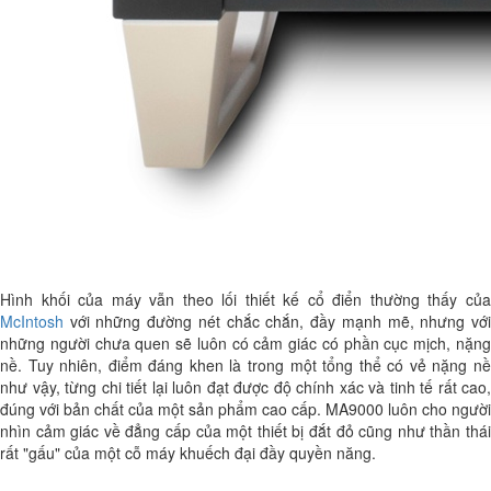
Hình khối của máy vẫn theo lối thiết kế cổ điển thường thấy của
McIntosh
với những đường nét chắc chắn, đầy mạnh mẽ, nhưng với
những người chưa quen sẽ luôn có cảm giác có phần cục mịch, nặng
nề. Tuy nhiên, điểm đáng khen là trong một tổng thể có vẻ nặng nề
như vậy, từng chi tiết lại luôn đạt được độ chính xác và tinh tế rất cao,
đúng với bản chất của một sản phẩm cao cấp. MA9000 luôn cho người
nhìn cảm giác về đẳng cấp của một thiết bị đắt đỏ cũng như thần thái
rất "gấu" của một cỗ máy khuếch đại đầy quyền năng.