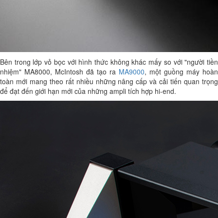
Bên trong lớp vỏ bọc với hình thức không khác mấy so với "người tiền
nhiệm" MA8000, McIntosh đã tạo ra
MA9000
, một guồng máy hoàn
toàn mới mang theo rất nhiều những nâng cấp và cải tiến quan trọng
để đạt đến giới hạn mới của những ampli tích hợp hi-end.