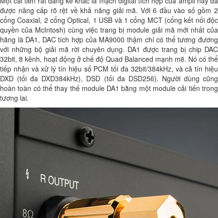
Một cải tiến rất đáng kể khác là mạch digital tích hợp của ampli này đã
được nâng cấp rõ rệt về khả năng giải mã. Với 6 đầu vào số gồm 2
cổng Coaxial, 2 cổng Optical, 1 USB và 1 cổng MCT (cổng kết nối độc
quyền của McIntosh) cùng việc trang bị module giải mã mới nhất của
hãng là DA1, DAC tích hợp của MA9000 thậm chí có thể tương đương
với những bộ giải mã rời chuyên dụng. DA1 được trang bị chip DAC
32bit, 8 kênh, hoạt động ở chế độ Quad Balanced mạnh mẽ. Nó có thể
tiếp nhận và xử lý tín hiệu số PCM tối đa 32bit/384kHz, và cả tín hiệu
DXD (tối đa DXD384kHz), DSD (tối đa DSD256). Người dùng cũng
hoàn toàn có thể thay thế module DA1 bằng một module cải tiến trong
tương lai.