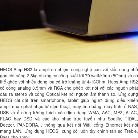
HEOS Amp HS2 là ampli đa nhiệm công nghệ cao với kiểu dáng nhỏ
gọn chỉ nặng 2,8kg nhưng có công suất tới 70 watt/kênh (8Ohm) và có
thể ghép với nhiều dòng loa có trở kháng từ 4-16Ohm. Heos Amp HS2
có cổng analog 3.5mm và RCA cho phép kết nối với các nguồn phát
đầu ra stereo và cổng Optical kết nối nguồn âm thanh số. Ứng dụng
HEOS cài đặt trên smartphone, tablet giúp người dùng điều khiển
ampli nhận phát nhạc từ điện thoại, máy tính bảng, máy tính, ổ NAS,
USB và ổ cứng tương thích các định dạng WMA, AAC, MP3, ALAC,
FLAC hay DSD và các kho nhạc trực tuyến như Spotify, TIDAL,
Deezer, PANDORA… thông qua kết nối Wifi, cổng Ethernet kết nối
mạng LAN. Ứng dụng HEOS cũng có luôn tùy chỉnh tần số Treble,
Bass cho ampli.