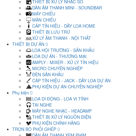
THIẾT BỊ XỬ LÝ NHẠC SỐ
DÀN ÂM THANH MINI - SOUNDBAR
MÁY CHIẾU
MÀN CHIẾU
CÁP TÍN HIỆU - DÂY LOA HOME
THIẾT BỊ LƯU TRỮ
XỬ LÝ ÂM THANH - NỘI THẤT
THIẾT BỊ DỰ ÁN
LOA HỘI TRƯỜNG - SÂN KHẤU
LOA DỰ ÁN - THƯƠNG MẠI
AMPLY - MIXER - XỬ LÝ TÍN HIỆU
MICRO CHUYÊN NGHIỆP
ĐÈN SÂN KHẤU
CÁP TÍN HIỆU - JACK - DÂY LOA DỰ ÁN
PHỤ KIỆN DỰ ÁN CHUYÊN NGHIỆP
Phụ kiện
LOA DI ĐỘNG - LOA VI TÍNH
TAI NGHE
MÁY NGHE NHẠC - HEADAMP
THIẾT BỊ XỬ LÝ NGUỒN ĐIỆN
PHỤ KIỆN CHÍNH HÃNG
TRỌN BỘ PHỐI GHÉP
DÀN ÂM THANH XEM PHIM