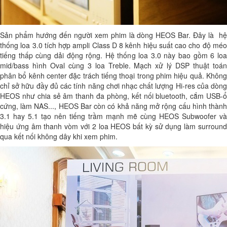
Sản phẩm hướng đến người xem phim là dòng HEOS Bar. Đây là hệ
thống loa 3.0 tích hợp ampli Class D 8 kênh hiệu suất cao cho độ méo
tiếng thấp cùng dải động rộng. Hệ thống loa 3.0 này bao gồm 6 loa
mid/bass hình Oval cùng 3 loa Treble. Mạch xử lý DSP thuật toán
phân bổ kênh center đặc trách tiếng thoại trong phim hiệu quả. Không
chỉ sở hữu đầy đủ các tính năng chơi nhạc chất lượng Hi-res của dòng
HEOS như chia sẻ âm thanh đa phòng, kết nối bluetooth, cắm USB-ổ
cứng, làm NAS..., HEOS Bar còn có khả năng mở rộng cấu hình thành
3.1 hay 5.1 tạo nên tiếng trầm mạnh mẽ cùng HEOS Subwoofer và
hiệu ứng âm thanh vòm với 2 loa HEOS bất kỳ sử dụng làm surround
qua kết nối không dây khi xem phim.