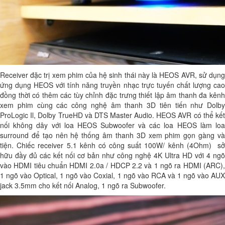
Receiver đặc trị xem phim của hệ sinh thái này là HEOS AVR, sử dụng
ứng dụng HEOS với tính năng truyền nhạc trực tuyến chất lượng cao
đồng thời có thêm các tùy chỉnh đặc trưng thiết lập âm thanh đa kênh
xem phim cùng các công nghệ âm thanh 3D tiên tiến như Dolby
ProLogic Il, Dolby TrueHD và DTS Master Audio. HEOS AVR có thể kết
nối không dây với loa HEOS Subwoofer và các loa HEOS làm loa
surround để tạo nên hệ thống âm thanh 3D xem phim gọn gàng và
tiện. Chiếc receiver 5.1 kênh có công suất 100W/ kênh (4Ohm) sở
hữu đầy đủ các kết nối cơ bản như công nghệ 4K Ultra HD với 4 ngõ
vào HDMI tiêu chuẩn HDMI 2.0a / HDCP 2.2 và 1 ngõ ra HDMI (ARC),
1 ngõ vào Optical, 1 ngõ vào Coxial, 1 ngõ vào RCA và 1 ngõ vào AUX
jack 3.5mm cho kết nối Analog, 1 ngõ ra Subwoofer.