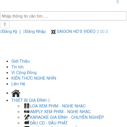
Đăng Ký
|
Đăng Nhập
SAIGON HD'S VIDEO
Giới Thiệu
Tin tức
Vì Cộng Đồng
KIẾN THỨC NGHE NHÌN
Liên Hệ
THIẾT BỊ GIA ĐÌNH
LOA XEM PHIM - NGHE NHẠC
AMPLY XEM PHIM - NGHE NHẠC
KARAOKE GIA ĐÌNH - CHUYÊN NGHIỆP
ĐẦU CD - ĐẦU PHÁT