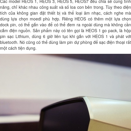
Các model HEOS 1, HEOS 3, HEOS 5, HEOS7 đều chia sẻ cùng tính
năng, chỉ khác nhau công suất và số loa con bên trong. Tùy theo diện
tích của không gian đặt thiết bị và thể loại âm nhạc, cách nghe mà
dùng lựa chọn moedl phù hợp. Riêng HEOS có thêm một lựa chọn
dock pin, có thể gắn vào để có thể đem ra ngoài dùng mà không cần
cắm điện nguồn. Sản phẩm này có tên gọi là HEOS 1 go pack, là hộp
pin sạc Lithium, dùng 6 giờ liên tục khi gắn với HEOS 1 và phát với
bluetooth. Nó cũng có thể dùng làm pin dự phòng để sạc điện thoại rất
một cách tiện dụng.