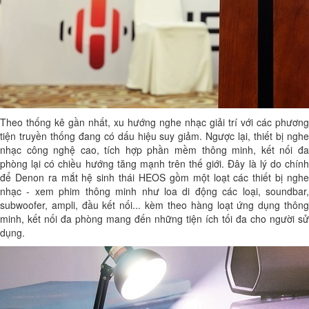
Theo thống kê gần nhất, xu hướng nghe nhạc giải trí với các phương
tiện truyền thống đang có dấu hiệu suy giảm. Ngược lại, thiết bị nghe
nhạc công nghệ cao, tích hợp phần mềm thông minh, kết nối đa
phòng lại có chiều hướng tăng mạnh trên thế giới. Đây là lý do chính
để Denon ra mắt hệ sinh thái HEOS gồm một loạt các thiết bị nghe
nhạc - xem phim thông minh như loa di động các loại, soundbar,
subwoofer, ampli, đầu kết nối... kèm theo hàng loạt ứng dụng thông
minh, kết nối đa phòng mang đến những tiện ích tối đa cho người sử
dụng.