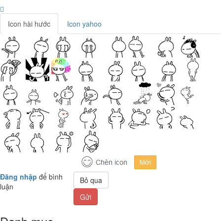
Icon hài hước
Icon yahoo
Đăng nhập
để bình
Bỏ qua
luận
Gửi