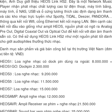
kiện, Anh Duy giới thiệu HEOS Link HS2. Đây là một Network Music
Player nhận phát nhạc chất lượng cao từ điện thoại, máy tính bảng,
máy tính, ổ NAS, USB và ổ cứng tương thích các định dạng âm thanh
và các kho nhạc trực tuyến như Spotify, TIDAL, Deezer, PANDORA…
thông qua kết nối Wifi, cổng Ethernet kết nối mạng LAN. Bên cạnh các
kết nối đầu vào giống như ampli HEOS, nguồn phát có ngõ ra Analog
Pre Out, Digital Coaxial Out và Optical Out để kết nối với dàn âm thanh
sẵn có. Có thể sử dụng HEOS Link HS2 như một nguồn phát tốt dành
cho giới audiophiles thưởng thức nhạc.
Danh mục sản phẩm và giá bán công bố tại thị trường Việt Nam (đơn
vị tiền tệ: VNĐ)
HEOS1: Loa nghe nhạc có dock pin dùng ra ngoài: 8.000.000 +
HEOS1GO: Dockpin 2.300.000
HEOS3 : Loa nghe nhạc: 9.200.000
HEOS5 : Loa nghe nhạc: 11.500.000
HEOS7: Loa nghe nhạc: 15.000.000
HEOSAMP: Ampli nghe nhạc 12.000.000
HEOSAVR: Ampli Receiver xe phim + nghe nhạc 21.500.000
HEOSBAR: Sound bar xem phim nghe nhạc: 25.000.000