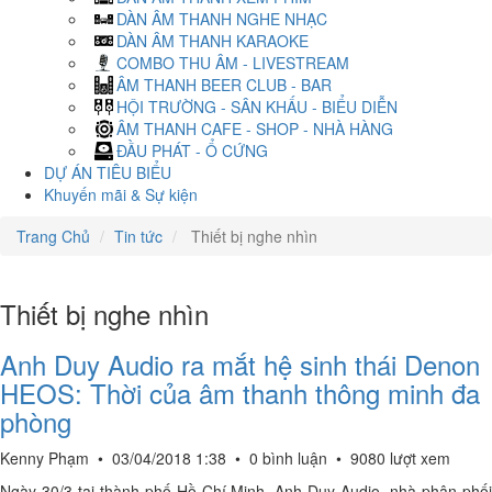
DÀN ÂM THANH NGHE NHẠC
DÀN ÂM THANH KARAOKE
COMBO THU ÂM - LIVESTREAM
ÂM THANH BEER CLUB - BAR
HỘI TRƯỜNG - SÂN KHẤU - BIỂU DIỄN
ÂM THANH CAFE - SHOP - NHÀ HÀNG
ĐẦU PHÁT - Ổ CỨNG
DỰ ÁN TIÊU BIỂU
Khuyến mãi & Sự kiện
Trang Chủ
Tin tức
Thiết bị nghe nhìn
Thiết bị nghe nhìn
Anh Duy Audio ra mắt hệ sinh thái Denon
HEOS: Thời của âm thanh thông minh đa
phòng
Kenny Phạm
•
03/04/2018 1:38
•
0 bình luận
•
9080 lượt xem
Ngày 30/3 tại thành phố Hồ Chí Minh, Anh Duy Audio, nhà phân phối