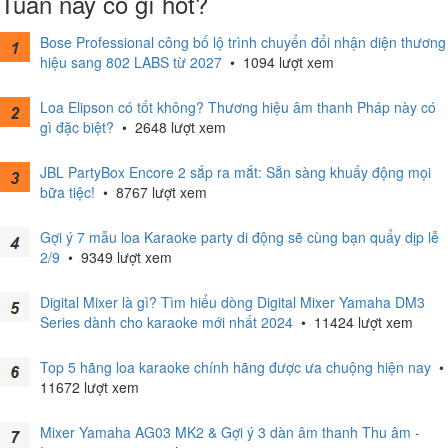
Tuần này có gì hot?
Bose Professional công bố lộ trình chuyển đổi nhận diện thương
hiệu sang 802 LABS từ 2027
•
1094 lượt xem
Loa Elipson có tốt không? Thương hiệu âm thanh Pháp này có
gì đặc biệt?
•
2648 lượt xem
JBL PartyBox Encore 2 sắp ra mắt: Sẵn sàng khuấy động mọi
bữa tiệc!
•
8767 lượt xem
Gợi ý 7 mẫu loa Karaoke party di động sẽ cùng bạn quẩy dịp lễ
2/9
•
9349 lượt xem
Digital Mixer là gì? Tìm hiểu dòng Digital Mixer Yamaha DM3
Series dành cho karaoke mới nhất 2024
•
11424 lượt xem
Top 5 hãng loa karaoke chính hãng được ưa chuộng hiện nay
•
11672 lượt xem
Mixer Yamaha AG03 MK2 & Gợi ý 3 dàn âm thanh Thu âm -