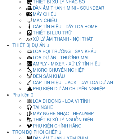
THIẾT BỊ XỬ LÝ NHẠC SỐ
DÀN ÂM THANH MINI - SOUNDBAR
MÁY CHIẾU
MÀN CHIẾU
CÁP TÍN HIỆU - DÂY LOA HOME
THIẾT BỊ LƯU TRỮ
XỬ LÝ ÂM THANH - NỘI THẤT
THIẾT BỊ DỰ ÁN
LOA HỘI TRƯỜNG - SÂN KHẤU
LOA DỰ ÁN - THƯƠNG MẠI
AMPLY - MIXER - XỬ LÝ TÍN HIỆU
MICRO CHUYÊN NGHIỆP
ĐÈN SÂN KHẤU
CÁP TÍN HIỆU - JACK - DÂY LOA DỰ ÁN
PHỤ KIỆN DỰ ÁN CHUYÊN NGHIỆP
Phụ kiện
LOA DI ĐỘNG - LOA VI TÍNH
TAI NGHE
MÁY NGHE NHẠC - HEADAMP
THIẾT BỊ XỬ LÝ NGUỒN ĐIỆN
PHỤ KIỆN CHÍNH HÃNG
TRỌN BỘ PHỐI GHÉP
DÀN ÂM THANH XEM PHIM