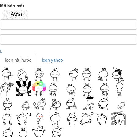
Mã bảo mật
Icon hài hước
Icon yahoo