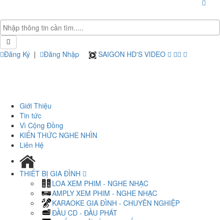
Đăng Ký
|
Đăng Nhập
SAIGON HD'S VIDEO
Giới Thiệu
Tin tức
Vì Cộng Đồng
KIẾN THỨC NGHE NHÌN
Liên Hệ
THIẾT BỊ GIA ĐÌNH
LOA XEM PHIM - NGHE NHẠC
AMPLY XEM PHIM - NGHE NHẠC
KARAOKE GIA ĐÌNH - CHUYÊN NGHIỆP
ĐẦU CD - ĐẦU PHÁT