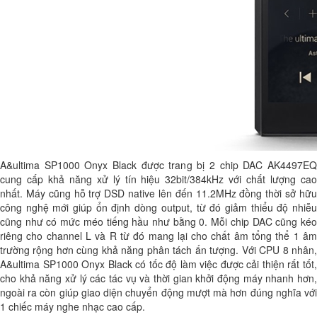
A&ultima SP1000 Onyx Black được trang bị 2 chip DAC AK4497EQ
cung cấp khả năng xử lý tín hiệu 32bit/384kHz với chất lượng cao
nhất. Máy cũng hỗ trợ DSD native lên đến 11.2MHz đồng thời sở hữu
công nghệ mới giúp ổn định dòng output, từ đó giảm thiểu độ nhiễu
cũng như có mức méo tiếng hầu như bằng 0. Mỗi chip DAC cũng kéo
riêng cho channel L và R từ đó mang lại cho chất âm tổng thể 1 âm
trường rộng hơn cùng khả năng phân tách ấn tượng. Với CPU 8 nhân,
A&ultima SP1000 Onyx Black có tốc độ làm việc được cải thiện rất tốt,
cho khả năng xử lý các tác vụ và thời gian khởi động máy nhanh hơn,
ngoài ra còn giúp giao diện chuyển động mượt mà hơn đúng nghĩa với
1 chiếc máy nghe nhạc cao cấp.