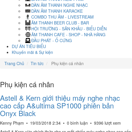
DÀN ÂM THANH NGHE NHẠC
DÀN ÂM THANH KARAOKE
COMBO THU ÂM - LIVESTREAM
ÂM THANH BEER CLUB - BAR
HỘI TRƯỜNG - SÂN KHẤU - BIỂU DIỄN
ÂM THANH CAFE - SHOP - NHÀ HÀNG
ĐẦU PHÁT - Ổ CỨNG
DỰ ÁN TIÊU BIỂU
Khuyến mãi & Sự kiện
Trang Chủ
Tin tức
Phụ kiện cá nhân
Phụ kiện cá nhân
Astell & Kern giới thiệu máy nghe nhạc
cao cấp A&ultima SP1000 phiên bản
Onyx Black
Kenny Phạm
•
19/03/2018 2:34
•
0 bình luận
•
9396 lượt xem
Astell & Kern vừa chính thức cho ra mắt chiếc máy nghe nhạc cao cấp