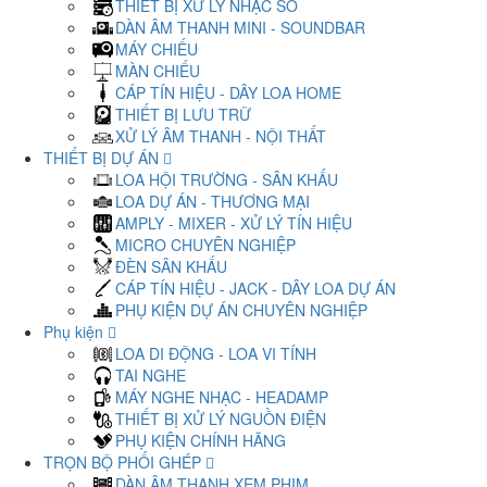
THIẾT BỊ XỬ LÝ NHẠC SỐ
DÀN ÂM THANH MINI - SOUNDBAR
MÁY CHIẾU
MÀN CHIẾU
CÁP TÍN HIỆU - DÂY LOA HOME
THIẾT BỊ LƯU TRỮ
XỬ LÝ ÂM THANH - NỘI THẤT
THIẾT BỊ DỰ ÁN
LOA HỘI TRƯỜNG - SÂN KHẤU
LOA DỰ ÁN - THƯƠNG MẠI
AMPLY - MIXER - XỬ LÝ TÍN HIỆU
MICRO CHUYÊN NGHIỆP
ĐÈN SÂN KHẤU
CÁP TÍN HIỆU - JACK - DÂY LOA DỰ ÁN
PHỤ KIỆN DỰ ÁN CHUYÊN NGHIỆP
Phụ kiện
LOA DI ĐỘNG - LOA VI TÍNH
TAI NGHE
MÁY NGHE NHẠC - HEADAMP
THIẾT BỊ XỬ LÝ NGUỒN ĐIỆN
PHỤ KIỆN CHÍNH HÃNG
TRỌN BỘ PHỐI GHÉP
DÀN ÂM THANH XEM PHIM