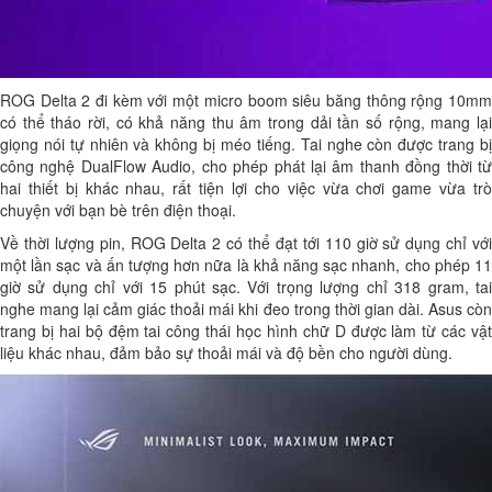
ROG Delta 2 đi kèm với một micro boom siêu băng thông rộng 10mm
có thể tháo rời, có khả năng thu âm trong dải tần số rộng, mang lại
giọng nói tự nhiên và không bị méo tiếng. Tai nghe còn được trang bị
công nghệ DualFlow Audio, cho phép phát lại âm thanh đồng thời từ
hai thiết bị khác nhau, rất tiện lợi cho việc vừa chơi game vừa trò
chuyện với bạn bè trên điện thoại.
Về thời lượng pin, ROG Delta 2 có thể đạt tới 110 giờ sử dụng chỉ với
một lần sạc và ấn tượng hơn nữa là khả năng sạc nhanh, cho phép 11
giờ sử dụng chỉ với 15 phút sạc. Với trọng lượng chỉ 318 gram, tai
nghe mang lại cảm giác thoải mái khi đeo trong thời gian dài. Asus còn
trang bị hai bộ đệm tai công thái học hình chữ D được làm từ các vật
liệu khác nhau, đảm bảo sự thoải mái và độ bền cho người dùng.