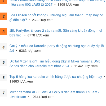
hiệu sang 802 LABS từ 2027
•
1108 lượt xem
Loa Elipson có tốt không? Thương hiệu âm thanh Pháp này có
gì đặc biệt?
•
2662 lượt xem
JBL PartyBox Encore 2 sắp ra mắt: Sẵn sàng khuấy động mọi
bữa tiệc!
•
8778 lượt xem
Gợi ý 7 mẫu loa Karaoke party di động sẽ cùng bạn quẩy dịp lễ
2/9
•
9363 lượt xem
Digital Mixer là gì? Tìm hiểu dòng Digital Mixer Yamaha DM3
Series dành cho karaoke mới nhất 2024
•
11441 lượt xem
Top 5 hãng loa karaoke chính hãng được ưa chuộng hiện nay
•
11683 lượt xem
Mixer Yamaha AG03 MK2 & Gợi ý 3 dàn âm thanh Thu âm -
Livestream
•
12614 lượt xem