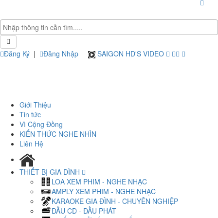
Đăng Ký
|
Đăng Nhập
SAIGON HD'S VIDEO
Giới Thiệu
Tin tức
Vì Cộng Đồng
KIẾN THỨC NGHE NHÌN
Liên Hệ
THIẾT BỊ GIA ĐÌNH
LOA XEM PHIM - NGHE NHẠC
AMPLY XEM PHIM - NGHE NHẠC
KARAOKE GIA ĐÌNH - CHUYÊN NGHIỆP
ĐẦU CD - ĐẦU PHÁT