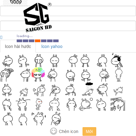
Icon hài hước
Icon yahoo