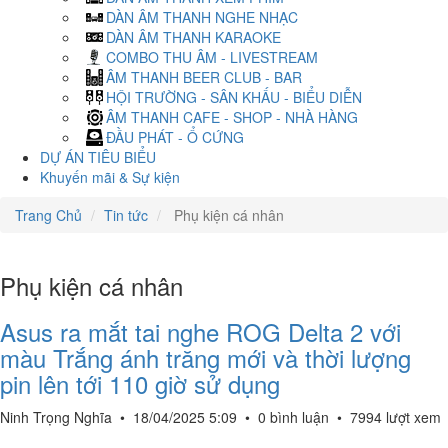
DÀN ÂM THANH NGHE NHẠC
DÀN ÂM THANH KARAOKE
COMBO THU ÂM - LIVESTREAM
ÂM THANH BEER CLUB - BAR
HỘI TRƯỜNG - SÂN KHẤU - BIỂU DIỄN
ÂM THANH CAFE - SHOP - NHÀ HÀNG
ĐẦU PHÁT - Ổ CỨNG
DỰ ÁN TIÊU BIỂU
Khuyến mãi & Sự kiện
Trang Chủ
Tin tức
Phụ kiện cá nhân
Phụ kiện cá nhân
Asus ra mắt tai nghe ROG Delta 2 với
màu Trắng ánh trăng mới và thời lượng
pin lên tới 110 giờ sử dụng
Ninh Trọng Nghĩa
•
18/04/2025 5:09
•
0 bình luận
•
7994 lượt xem