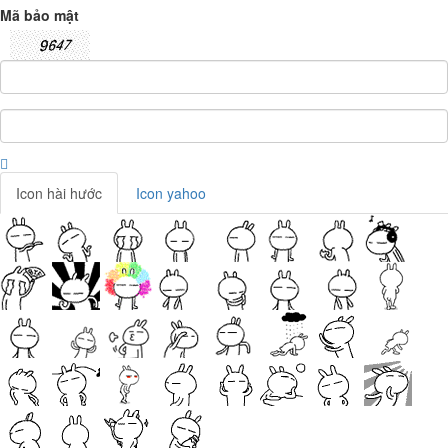
Mã bảo mật
Icon hài hước
Icon yahoo