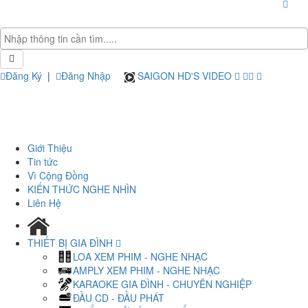
Đăng Ký
|
Đăng Nhập
SAIGON HD'S VIDEO
Giới Thiệu
Tin tức
Vì Cộng Đồng
KIẾN THỨC NGHE NHÌN
Liên Hệ
THIẾT BỊ GIA ĐÌNH
LOA XEM PHIM - NGHE NHẠC
AMPLY XEM PHIM - NGHE NHẠC
KARAOKE GIA ĐÌNH - CHUYÊN NGHIỆP
ĐẦU CD - ĐẦU PHÁT