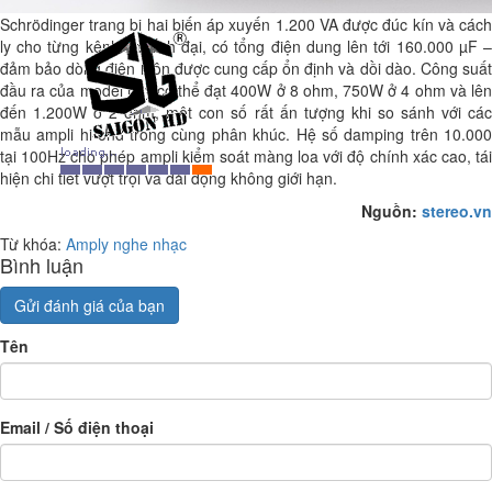
Schrödinger trang bị hai biến áp xuyến 1.200 VA được đúc kín và cách
ly cho từng kênh khuếch đại, có tổng điện dung lên tới 160.000 µF –
đảm bảo dòng điện luôn được cung cấp ổn định và dồi dào. Công suất
đầu ra của model này có thể đạt 400W ở 8 ohm, 750W ở 4 ohm và lên
đến 1.200W ở 2 ohm, một con số rất ấn tượng khi so sánh với các
mẫu ampli hi-end trong cùng phân khúc. Hệ số damping trên 10.000
tại 100Hz cho phép ampli kiểm soát màng loa với độ chính xác cao, tái
hiện chi tiết vượt trội và dải động không giới hạn.
Nguồn:
stereo.vn
Từ khóa:
Amply nghe nhạc
Bình luận
Gửi đánh giá của bạn
Tên
Email / Số điện thoại