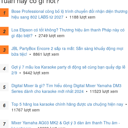
Tuần này có gì hot?
Bose Professional công bố lộ trình chuyển đổi nhận diện thương
hiệu sang 802 LABS từ 2027
•
1188 lượt xem
Loa Elipson có tốt không? Thương hiệu âm thanh Pháp này có
gì đặc biệt?
•
2749 lượt xem
JBL PartyBox Encore 2 sắp ra mắt: Sẵn sàng khuấy động mọi
bữa tiệc!
•
8861 lượt xem
Gợi ý 7 mẫu loa Karaoke party di động sẽ cùng bạn quẩy dịp lễ
2/9
•
9442 lượt xem
Digital Mixer là gì? Tìm hiểu dòng Digital Mixer Yamaha DM3
Series dành cho karaoke mới nhất 2024
•
11523 lượt xem
Top 5 hãng loa karaoke chính hãng được ưa chuộng hiện nay
•
11767 lượt xem
Mixer Yamaha AG03 MK2 & Gợi ý 3 dàn âm thanh Thu âm -