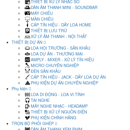
THIẾT BỊ XỬ LÝ NHẠC SỐ
DÀN ÂM THANH MINI - SOUNDBAR
MÁY CHIẾU
MÀN CHIẾU
CÁP TÍN HIỆU - DÂY LOA HOME
THIẾT BỊ LƯU TRỮ
XỬ LÝ ÂM THANH - NỘI THẤT
THIẾT BỊ DỰ ÁN
LOA HỘI TRƯỜNG - SÂN KHẤU
LOA DỰ ÁN - THƯƠNG MẠI
AMPLY - MIXER - XỬ LÝ TÍN HIỆU
MICRO CHUYÊN NGHIỆP
ĐÈN SÂN KHẤU
CÁP TÍN HIỆU - JACK - DÂY LOA DỰ ÁN
PHỤ KIỆN DỰ ÁN CHUYÊN NGHIỆP
Phụ kiện
LOA DI ĐỘNG - LOA VI TÍNH
TAI NGHE
MÁY NGHE NHẠC - HEADAMP
THIẾT BỊ XỬ LÝ NGUỒN ĐIỆN
PHỤ KIỆN CHÍNH HÃNG
TRỌN BỘ PHỐI GHÉP
DÀN ÂM THANH XEM PHIM