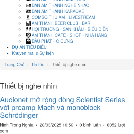
DÀN ÂM THANH NGHE NHẠC
DÀN ÂM THANH KARAOKE
COMBO THU ÂM - LIVESTREAM
ÂM THANH BEER CLUB - BAR
HỘI TRƯỜNG - SÂN KHẤU - BIỂU DIỄN
ÂM THANH CAFE - SHOP - NHÀ HÀNG
ĐẦU PHÁT - Ổ CỨNG
DỰ ÁN TIÊU BIỂU
Khuyến mãi & Sự kiện
Trang Chủ
Tin tức
Thiết bị nghe nhìn
Thiết bị nghe nhìn
Audionet mở rộng dòng Scientist Series
với preamp Mach và monoblock
Schrödinger
Ninh Trọng Nghĩa
•
26/03/2025 10:56
•
0 bình luận
•
8052 lượt
xem