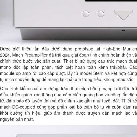
Được giới thiệu lần đầu dưới dạng prototype tại High-End Munich
2024, Mach Preamplifier đã trải qua giai đoạn tinh chỉnh hoàn thiện và
chính thức bước vào sản xuất. Thiết bị sử dụng cấu trúc mạch dual
mono độc lập toàn phần, tách biệt hoàn toàn kênh trái/phải. Các
module op-amp rời cao cấp được lấy từ model Stern và kết hợp cùng
tụ mica chuyên dụng để mang lại chất âm trong trẻo, không màu sắc.
Quá trình kiểm soát âm lượng được thực hiện bằng mạng lưới điện trở
điều khiển chính xác thông qua cảm biến quang học và công tắc điện
tử, đảm bảo độ tuyến tính và độ chính xác gần như tuyệt đối. Thiết kế
mạch DC-coupled cũng góp phần loại bỏ toàn bộ tụ và cuộn cảm ra
khỏi đường tín hiệu, giúp âm thanh được truyền dẫn mạch lạc và
nguyên bản nhất.