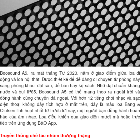
Beosound A5, ra mắt tháng Tư 2023, nằm ở giao điểm giữa loa di
động và loa nội thất. Được thiết kế để dễ dàng di chuyển từ phòng này
sang phòng khác, đặt sàn, để bàn hay kệ sách. Nhờ đạt chuẩn kháng
nước và bụi IP65, Beosound A5 có thể mang theo ra ngoài trời và
đồng hành cùng chuyến dã ngoại. Với hơn 12 tiếng chơi nhạc và sạc
điện thoại không dây tích hợp ở mặt trên, đây là mẫu loa Bang &
Olufsen linh hoạt nhất từ trước tới nay, một người bạn đồng hành hoàn
hảo của âm nhạc. Loa điều khiển qua giao diện mượt mà hoặc trực
tiếp trên ứng dụng B&O App.
Truyền thống chế tác nhôm thượng thặng