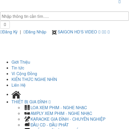
Đăng Ký
|
Đăng Nhập
SAIGON HD'S VIDEO
Giới Thiệu
Tin tức
Vì Cộng Đồng
KIẾN THỨC NGHE NHÌN
Liên Hệ
THIẾT BỊ GIA ĐÌNH
LOA XEM PHIM - NGHE NHẠC
AMPLY XEM PHIM - NGHE NHẠC
KARAOKE GIA ĐÌNH - CHUYÊN NGHIỆP
ĐẦU CD - ĐẦU PHÁT