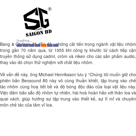
Bang & Olufsen đã dẫn đầu những cải tiến trong ngành vật liệu nhôm
trong gần 70 năm qua, từ 1955 khi công ty khước từ cách tiếp cận
truyền thống sử dụng cadmi, crôm và niken cho các sản phẩm audio,
thay vào đó chọn thử nghiệm với chất liệu nhôm.
Về vấn đề này, ông Michael Henriksson lưu ý “Chúng tôi muốn giữ cho
phiên bản Beosound A5 này vô cùng thuần khiết, tập trung vào chế
tác nhôm cùng hoạ tiết bề và độ bóng độc đáo của loại vật liệu này.
Việc đảm bảo sắc độ nhôm tự nhiên, hài hoà hoàn hảo với thân loa và
quai xách, giúp hướng sự tập trung vào thiết kế, sự tỉ mỉ và chuyên
môn chế tác của tấm vỉ loa.