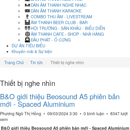
DÀN ÂM THANH NGHE NHẠC
DÀN ÂM THANH KARAOKE
COMBO THU ÂM - LIVESTREAM
ÂM THANH BEER CLUB - BAR
HỘI TRƯỜNG - SÂN KHẤU - BIỂU DIỄN
ÂM THANH CAFE - SHOP - NHÀ HÀNG
ĐẦU PHÁT - Ổ CỨNG
DỰ ÁN TIÊU BIỂU
Khuyến mãi & Sự kiện
Trang Chủ
Tin tức
Thiết bị nghe nhìn
Thiết bị nghe nhìn
B&O giới thiệu Beosound A5 phiên bản
mới - Spaced Aluminium
Phương Ngô Thị Hồng
•
09/03/2024 3:30
•
0 bình luận
•
8347 lượt
xem
B&O giới thiệu Beosound A5 phiên bản mới - Spaced Aluminium