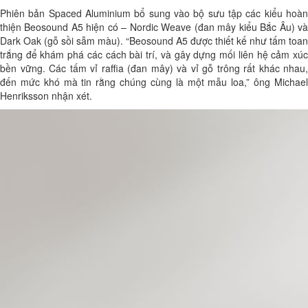
Phiên bản Spaced Aluminium bổ sung vào bộ sưu tập các kiểu hoàn
thiện Beosound A5 hiện có – Nordic Weave (đan mây kiểu Bắc Âu) và
Dark Oak (gỗ sồi sẫm màu). “Beosound A5 được thiết kế như tấm toan
trắng để khám phá các cách bài trí, và gây dựng mối liên hệ cảm xúc
bền vững. Các tấm vỉ raffia (đan mây) và vỉ gỗ trông rất khác nhau,
đến mức khó mà tin rằng chúng cùng là một mẫu loa,” ông Michael
Henriksson nhận xét.