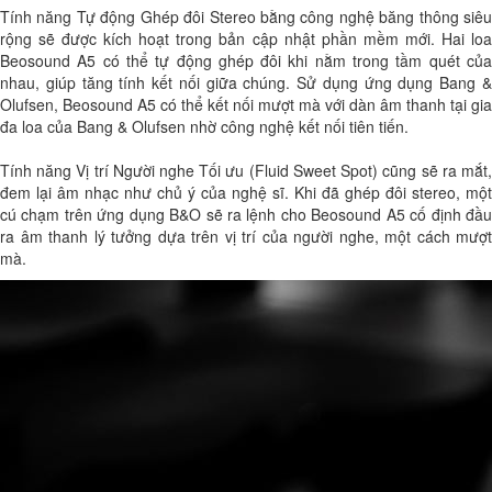
Tính năng Tự động Ghép đôi Stereo bằng công nghệ băng thông siêu
rộng sẽ được kích hoạt trong bản cập nhật phần mềm mới. Hai loa
Beosound A5 có thể tự động ghép đôi khi nằm trong tầm quét của
nhau, giúp tăng tính kết nối giữa chúng. Sử dụng ứng dụng Bang &
Olufsen, Beosound A5 có thể kết nối mượt mà với dàn âm thanh tại gia
đa loa của Bang & Olufsen nhờ công nghệ kết nối tiên tiến.
Tính năng Vị trí Người nghe Tối ưu (Fluid Sweet Spot) cũng sẽ ra mắt,
đem lại âm nhạc như chủ ý của nghệ sĩ. Khi đã ghép đôi stereo, một
cú chạm trên ứng dụng B&O sẽ ra lệnh cho Beosound A5 cố định đầu
ra âm thanh lý tưởng dựa trên vị trí của người nghe, một cách mượt
mà.