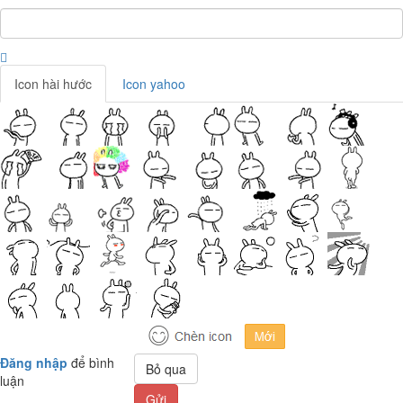
Icon hài hước
Icon yahoo
Đăng nhập
để bình
Bỏ qua
luận
Gửi