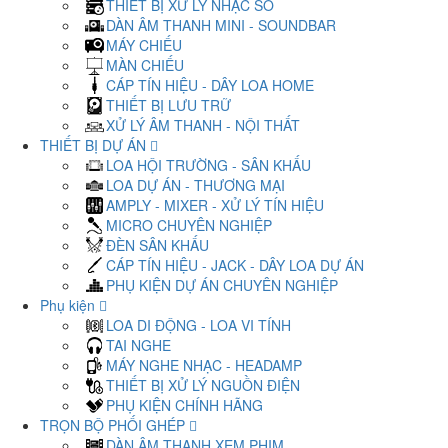
THIẾT BỊ XỬ LÝ NHẠC SỐ
DÀN ÂM THANH MINI - SOUNDBAR
MÁY CHIẾU
MÀN CHIẾU
CÁP TÍN HIỆU - DÂY LOA HOME
THIẾT BỊ LƯU TRỮ
XỬ LÝ ÂM THANH - NỘI THẤT
THIẾT BỊ DỰ ÁN
LOA HỘI TRƯỜNG - SÂN KHẤU
LOA DỰ ÁN - THƯƠNG MẠI
AMPLY - MIXER - XỬ LÝ TÍN HIỆU
MICRO CHUYÊN NGHIỆP
ĐÈN SÂN KHẤU
CÁP TÍN HIỆU - JACK - DÂY LOA DỰ ÁN
PHỤ KIỆN DỰ ÁN CHUYÊN NGHIỆP
Phụ kiện
LOA DI ĐỘNG - LOA VI TÍNH
TAI NGHE
MÁY NGHE NHẠC - HEADAMP
THIẾT BỊ XỬ LÝ NGUỒN ĐIỆN
PHỤ KIỆN CHÍNH HÃNG
TRỌN BỘ PHỐI GHÉP
DÀN ÂM THANH XEM PHIM