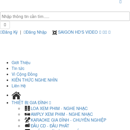
Đăng Ký
|
Đăng Nhập
SAIGON HD'S VIDEO
Giới Thiệu
Tin tức
Vì Cộng Đồng
KIẾN THỨC NGHE NHÌN
Liên Hệ
THIẾT BỊ GIA ĐÌNH
LOA XEM PHIM - NGHE NHẠC
AMPLY XEM PHIM - NGHE NHẠC
KARAOKE GIA ĐÌNH - CHUYÊN NGHIỆP
ĐẦU CD - ĐẦU PHÁT