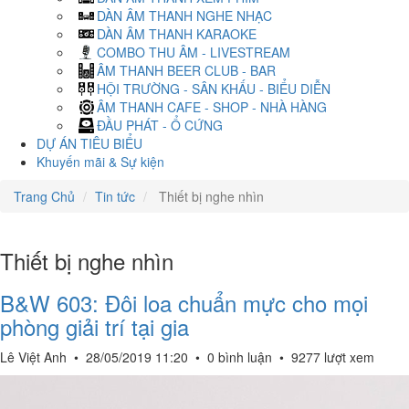
DÀN ÂM THANH NGHE NHẠC
DÀN ÂM THANH KARAOKE
COMBO THU ÂM - LIVESTREAM
ÂM THANH BEER CLUB - BAR
HỘI TRƯỜNG - SÂN KHẤU - BIỂU DIỄN
ÂM THANH CAFE - SHOP - NHÀ HÀNG
ĐẦU PHÁT - Ổ CỨNG
DỰ ÁN TIÊU BIỂU
Khuyến mãi & Sự kiện
Trang Chủ
Tin tức
Thiết bị nghe nhìn
Thiết bị nghe nhìn
B&W 603: Đôi loa chuẩn mực cho mọi
phòng giải trí tại gia
Lê Việt Anh
•
28/05/2019 11:20
•
0 bình luận
•
9277 lượt xem