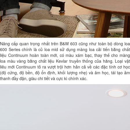
Nâng cấp quan trọng nhất trên B&W 603 cũng như toàn bộ dòng loa
600 Series chính là củ loa mid sử dụng màng loa cải tiến bằng chất
liệu Continuum hoàn toàn mới, có màu xám bạc, thay thế cho màng
loa màu vàng bằng chất liệu Kevlar truyền thống của hãng. Loại vật
liêu mới Continuum tỏ ra vượt trội hơn hản cả về các đặc tính cơ học
(độ cứng, độ bền, độ ổn định, khối lượng nhẹ) và âm học, tái tạo âm
thanh đầy đặn, giàu chi tiết và cực kì chính xác.