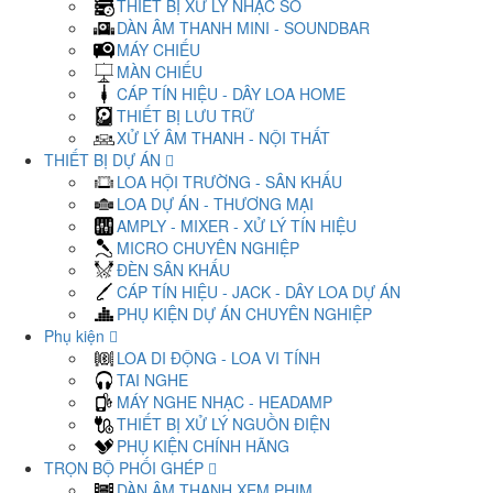
THIẾT BỊ XỬ LÝ NHẠC SỐ
DÀN ÂM THANH MINI - SOUNDBAR
MÁY CHIẾU
MÀN CHIẾU
CÁP TÍN HIỆU - DÂY LOA HOME
THIẾT BỊ LƯU TRỮ
XỬ LÝ ÂM THANH - NỘI THẤT
THIẾT BỊ DỰ ÁN
LOA HỘI TRƯỜNG - SÂN KHẤU
LOA DỰ ÁN - THƯƠNG MẠI
AMPLY - MIXER - XỬ LÝ TÍN HIỆU
MICRO CHUYÊN NGHIỆP
ĐÈN SÂN KHẤU
CÁP TÍN HIỆU - JACK - DÂY LOA DỰ ÁN
PHỤ KIỆN DỰ ÁN CHUYÊN NGHIỆP
Phụ kiện
LOA DI ĐỘNG - LOA VI TÍNH
TAI NGHE
MÁY NGHE NHẠC - HEADAMP
THIẾT BỊ XỬ LÝ NGUỒN ĐIỆN
PHỤ KIỆN CHÍNH HÃNG
TRỌN BỘ PHỐI GHÉP
DÀN ÂM THANH XEM PHIM