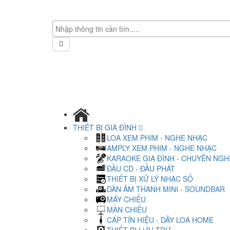
THIẾT BỊ GIA ĐÌNH
LOA XEM PHIM - NGHE NHẠC
AMPLY XEM PHIM - NGHE NHẠC
KARAOKE GIA ĐÌNH - CHUYÊN NGH
ĐẦU CD - ĐẦU PHÁT
THIẾT BỊ XỬ LÝ NHẠC SỐ
DÀN ÂM THANH MINI - SOUNDBAR
MÁY CHIẾU
MÀN CHIẾU
CÁP TÍN HIỆU - DÂY LOA HOME