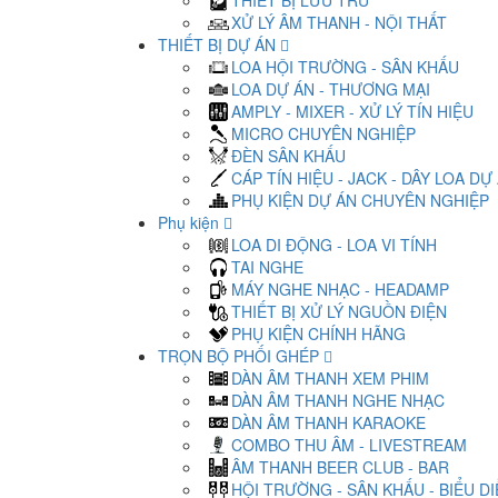
THIẾT BỊ LƯU TRỮ
XỬ LÝ ÂM THANH - NỘI THẤT
THIẾT BỊ DỰ ÁN
LOA HỘI TRƯỜNG - SÂN KHẤU
LOA DỰ ÁN - THƯƠNG MẠI
AMPLY - MIXER - XỬ LÝ TÍN HIỆU
MICRO CHUYÊN NGHIỆP
ĐÈN SÂN KHẤU
CÁP TÍN HIỆU - JACK - DÂY LOA DỰ
PHỤ KIỆN DỰ ÁN CHUYÊN NGHIỆP
Phụ kiện
LOA DI ĐỘNG - LOA VI TÍNH
TAI NGHE
MÁY NGHE NHẠC - HEADAMP
THIẾT BỊ XỬ LÝ NGUỒN ĐIỆN
PHỤ KIỆN CHÍNH HÃNG
TRỌN BỘ PHỐI GHÉP
DÀN ÂM THANH XEM PHIM
DÀN ÂM THANH NGHE NHẠC
DÀN ÂM THANH KARAOKE
COMBO THU ÂM - LIVESTREAM
ÂM THANH BEER CLUB - BAR
HỘI TRƯỜNG - SÂN KHẤU - BIỂU D