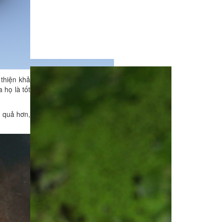
thiện khả
 họ là tốt
 quả hơn,