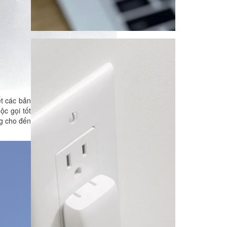
ết các bản
ộc gọi tốt
ng cho đến