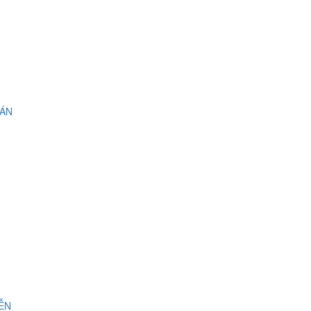
 ÁN
IỄN