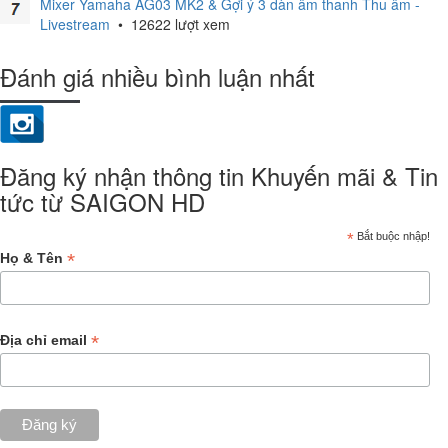
Mixer Yamaha AG03 MK2 & Gợi ý 3 dàn âm thanh Thu âm -
Livestream
•
12622 lượt xem
Đánh giá nhiều bình luận nhất
Đăng ký nhận thông tin Khuyến mãi & Tin
tức từ SAIGON HD
*
Bắt buộc nhập!
*
Họ & Tên
*
Địa chỉ email