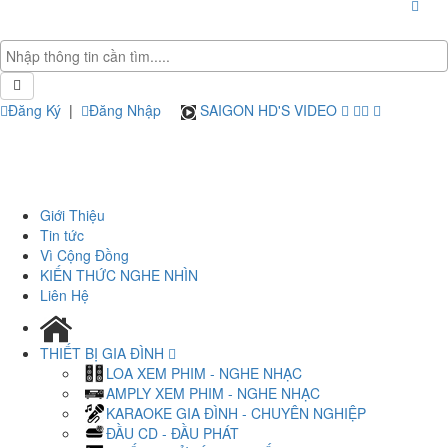
Đăng Ký
|
Đăng Nhập
SAIGON HD'S VIDEO
Giới Thiệu
Tin tức
Vì Cộng Đồng
KIẾN THỨC NGHE NHÌN
Liên Hệ
THIẾT BỊ GIA ĐÌNH
LOA XEM PHIM - NGHE NHẠC
AMPLY XEM PHIM - NGHE NHẠC
KARAOKE GIA ĐÌNH - CHUYÊN NGHIỆP
ĐẦU CD - ĐẦU PHÁT