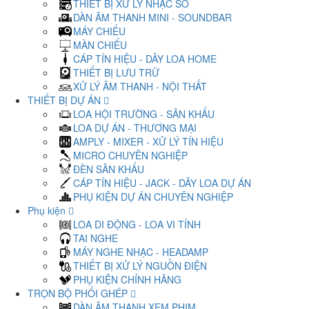
THIẾT BỊ XỬ LÝ NHẠC SỐ
DÀN ÂM THANH MINI - SOUNDBAR
MÁY CHIẾU
MÀN CHIẾU
CÁP TÍN HIỆU - DÂY LOA HOME
THIẾT BỊ LƯU TRỮ
XỬ LÝ ÂM THANH - NỘI THẤT
THIẾT BỊ DỰ ÁN
LOA HỘI TRƯỜNG - SÂN KHẤU
LOA DỰ ÁN - THƯƠNG MẠI
AMPLY - MIXER - XỬ LÝ TÍN HIỆU
MICRO CHUYÊN NGHIỆP
ĐÈN SÂN KHẤU
CÁP TÍN HIỆU - JACK - DÂY LOA DỰ ÁN
PHỤ KIỆN DỰ ÁN CHUYÊN NGHIỆP
Phụ kiện
LOA DI ĐỘNG - LOA VI TÍNH
TAI NGHE
MÁY NGHE NHẠC - HEADAMP
THIẾT BỊ XỬ LÝ NGUỒN ĐIỆN
PHỤ KIỆN CHÍNH HÃNG
TRỌN BỘ PHỐI GHÉP
DÀN ÂM THANH XEM PHIM