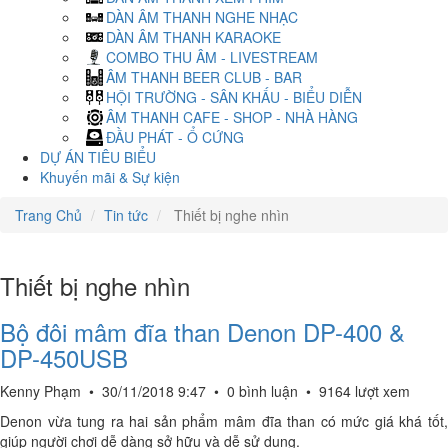
DÀN ÂM THANH NGHE NHẠC
DÀN ÂM THANH KARAOKE
COMBO THU ÂM - LIVESTREAM
ÂM THANH BEER CLUB - BAR
HỘI TRƯỜNG - SÂN KHẤU - BIỂU DIỄN
ÂM THANH CAFE - SHOP - NHÀ HÀNG
ĐẦU PHÁT - Ổ CỨNG
DỰ ÁN TIÊU BIỂU
Khuyến mãi & Sự kiện
Trang Chủ
Tin tức
Thiết bị nghe nhìn
Thiết bị nghe nhìn
Bộ đôi mâm đĩa than Denon DP-400 &
DP-450USB
Kenny Phạm
•
30/11/2018 9:47
•
0 bình luận
•
9164 lượt xem
Denon vừa tung ra hai sản phẩm mâm đĩa than có mức giá khá tốt,
giúp người chơi dễ dàng sở hữu và dễ sử dụng.