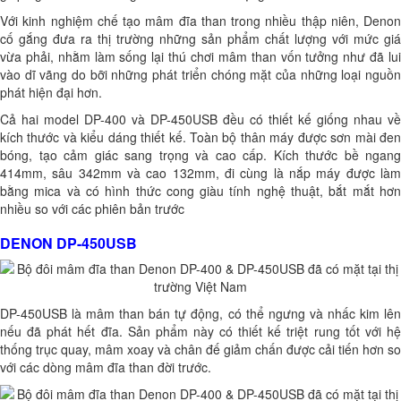
Với kinh nghiệm chế tạo mâm đĩa than trong nhiều thập niên, Denon
cố gắng đưa ra thị trường những sản phẩm chất lượng với mức giá
vừa phải, nhằm làm sống lại thú chơi mâm than vốn tưởng như đã lui
vào dĩ vãng do bỡi những phát triển chóng mặt của những loại nguồn
phát hiện đại hơn.
Cả hai model DP-400 và DP-450USB đều có thiết kế giống nhau về
kích thước và kiểu dáng thiết kế. Toàn bộ thân máy được sơn mài đen
bóng, tạo cảm giác sang trọng và cao cấp. Kích thước bề ngang
414mm, sâu 342mm và cao 132mm, đi cùng là nắp máy được làm
bằng mica và có hình thức cong giàu tính nghệ thuật, bắt mắt hơn
nhiều so với các phiên bản trước
DENON DP-450USB
DP-450USB là mâm than bán tự động, có thể ngưng và nhấc kim lên
nếu đã phát hết đĩa. Sản phẩm này có thiết kế triệt rung tốt với hệ
thống trục quay, mâm xoay và chân đế giảm chấn được cải tiến hơn so
với các dòng mâm đĩa than đời trước.