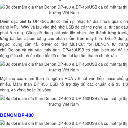
Điểm đặc biệt là DP-450USB có thể rip nhạc từ đĩa nhựa qua định
dạng MP3, WAV và lưu vào thẻ nhớ USB để có thể nghe lại từ các đầu
phát ổ cứng. Cũng dễ dàng cắt các file nhạc này thành từng track,
từng bài tạo album bằng các phần mềm trên máy tính. Để sử dụng,
người dùng cần tải driver có tên MusiCut for DENON từ trang
chủ Denon và cài vào máy tính. DP-450USB có cảm biến tốc độ tự
động điều chỉnh ổn định tốc độ nhằm tái tạo âm thanh chính xác.
Mặt sau của mâm than là ngõ ra RCA với nút vặn tiếp mass chống
nhiễu. Mâm than DP 450 USB hỗ trợ đầy đủ các chuẩn đĩa 33 1/3
vòng, 45 vòng hoặc 78 vòng.
DENON DP-400