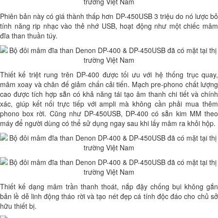
Phiên bản này có giá thành thấp hơn DP-450USB 3 triệu do nó lược bỏ
tính năng rip nhạc vào thẻ nhớ USB, hoạt động như một chiếc mâm
đĩa than thuần túy.
Thiết kế triệt rung trên DP-400 được tối ưu với hệ thống trục quay,
mâm xoay và chân đế giảm chấn cải tiến. Mạch pre-phono chất lượng
cao được tích hợp sẵn có khả năng tái tạo âm thanh chi tiết và chính
xác, giúp kết nối trực tiếp với ampli mà không cần phải mua thêm
phono box rời. Cũng như DP-450USB, DP-400 có sẵn kim MM theo
máy để người dùng có thể sử dụng ngay sau khi lấy mâm ra khỏi hộp.
Thiết kế dạng mâm trần thanh thoát, nắp đậy chống bụi không gắn
bản lề dễ linh động tháo rời và tạo nét đẹp cá tính độc đáo cho chủ sở
hữu thiết bị.