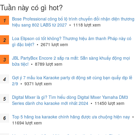
Tuần này có gì hot?
Bose Professional công bố lộ trình chuyển đổi nhận diện thương
hiệu sang 802 LABS từ 2027
•
1118 lượt xem
Loa Elipson có tốt không? Thương hiệu âm thanh Pháp này có
gì đặc biệt?
•
2671 lượt xem
JBL PartyBox Encore 2 sắp ra mắt: Sẵn sàng khuấy động mọi
bữa tiệc!
•
8789 lượt xem
Gợi ý 7 mẫu loa Karaoke party di động sẽ cùng bạn quẩy dịp lễ
2/9
•
9371 lượt xem
Digital Mixer là gì? Tìm hiểu dòng Digital Mixer Yamaha DM3
Series dành cho karaoke mới nhất 2024
•
11450 lượt xem
Top 5 hãng loa karaoke chính hãng được ưa chuộng hiện nay
•
11694 lượt xem