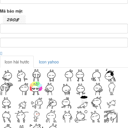
Mã bảo mật
Icon hài hước
Icon yahoo