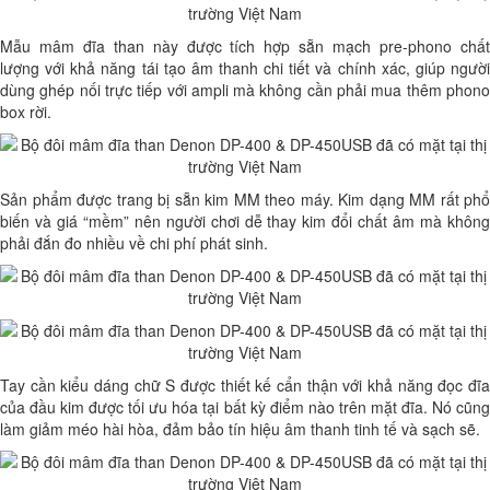
Mẫu mâm đĩa than này được tích hợp sẵn mạch pre-phono chất
lượng với khả năng tái tạo âm thanh chi tiết và chính xác, giúp người
dùng ghép nối trực tiếp với ampli mà không cần phải mua thêm phono
box rời.
Sản phẩm được trang bị sẵn kim MM theo máy. Kim dạng MM rất phổ
biến và giá “mềm” nên người chơi dễ thay kim đổi chất âm mà không
phải đắn đo nhiều về chi phí phát sinh.
Tay cần kiểu dáng chữ S được thiết kế cẩn thận với khả năng đọc đĩa
của đầu kim được tối ưu hóa tại bất kỳ điểm nào trên mặt đĩa. Nó cũng
làm giảm méo hài hòa, đảm bảo tín hiệu âm thanh tinh tế và sạch sẽ.