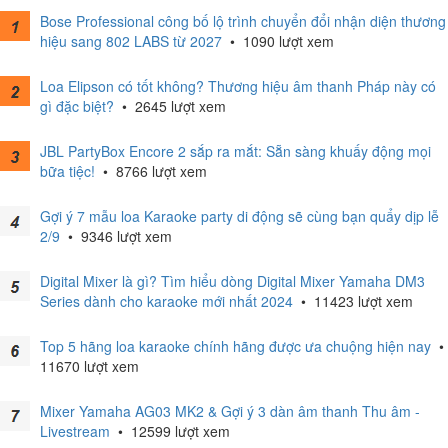
Bose Professional công bố lộ trình chuyển đổi nhận diện thương
hiệu sang 802 LABS từ 2027
•
1090 lượt xem
Loa Elipson có tốt không? Thương hiệu âm thanh Pháp này có
gì đặc biệt?
•
2645 lượt xem
JBL PartyBox Encore 2 sắp ra mắt: Sẵn sàng khuấy động mọi
bữa tiệc!
•
8766 lượt xem
Gợi ý 7 mẫu loa Karaoke party di động sẽ cùng bạn quẩy dịp lễ
2/9
•
9346 lượt xem
Digital Mixer là gì? Tìm hiểu dòng Digital Mixer Yamaha DM3
Series dành cho karaoke mới nhất 2024
•
11423 lượt xem
Top 5 hãng loa karaoke chính hãng được ưa chuộng hiện nay
•
11670 lượt xem
Mixer Yamaha AG03 MK2 & Gợi ý 3 dàn âm thanh Thu âm -
Livestream
•
12599 lượt xem