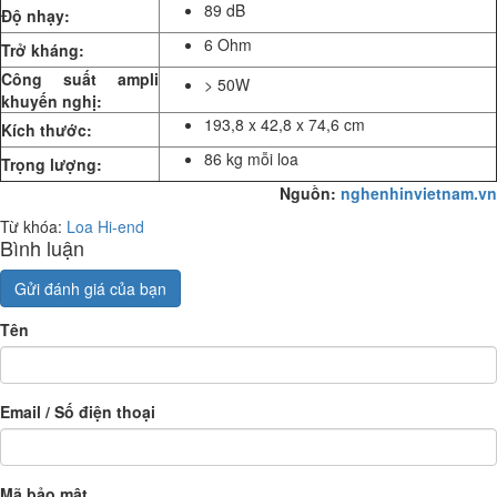
89 dB
Độ nhạy:
6 Ohm
Trở kháng:
Công suất ampli
> 50W
khuyến nghị:
193,8 x 42,8 x 74,6 cm
Kích thước:
86 kg mỗi loa
Trọng lượng:
Nguồn:
nghenhinvietnam.vn
Từ khóa:
Loa Hi-end
Bình luận
Gửi đánh giá của bạn
Tên
Email / Số điện thoại
Mã bảo mật