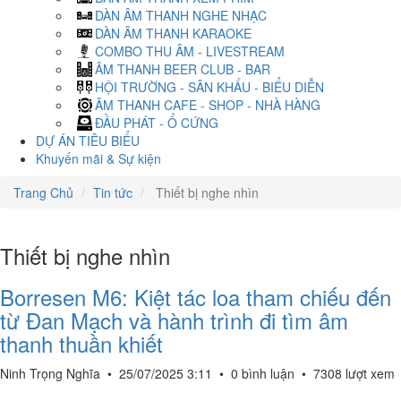
DÀN ÂM THANH NGHE NHẠC
DÀN ÂM THANH KARAOKE
COMBO THU ÂM - LIVESTREAM
ÂM THANH BEER CLUB - BAR
HỘI TRƯỜNG - SÂN KHẤU - BIỂU DIỄN
ÂM THANH CAFE - SHOP - NHÀ HÀNG
ĐẦU PHÁT - Ổ CỨNG
DỰ ÁN TIÊU BIỂU
Khuyến mãi & Sự kiện
Trang Chủ
Tin tức
Thiết bị nghe nhìn
Thiết bị nghe nhìn
Borresen M6: Kiệt tác loa tham chiếu đến
từ Đan Mạch và hành trình đi tìm âm
thanh thuần khiết
Ninh Trọng Nghĩa
•
25/07/2025 3:11
•
0 bình luận
•
7308 lượt xem