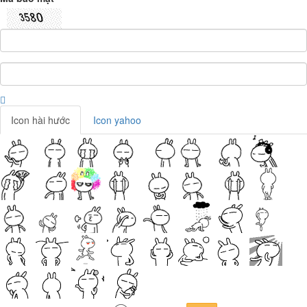
Icon hài hước
Icon yahoo