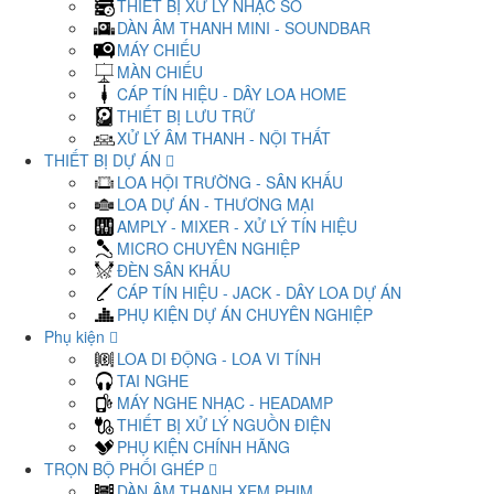
THIẾT BỊ XỬ LÝ NHẠC SỐ
DÀN ÂM THANH MINI - SOUNDBAR
MÁY CHIẾU
MÀN CHIẾU
CÁP TÍN HIỆU - DÂY LOA HOME
THIẾT BỊ LƯU TRỮ
XỬ LÝ ÂM THANH - NỘI THẤT
THIẾT BỊ DỰ ÁN
LOA HỘI TRƯỜNG - SÂN KHẤU
LOA DỰ ÁN - THƯƠNG MẠI
AMPLY - MIXER - XỬ LÝ TÍN HIỆU
MICRO CHUYÊN NGHIỆP
ĐÈN SÂN KHẤU
CÁP TÍN HIỆU - JACK - DÂY LOA DỰ ÁN
PHỤ KIỆN DỰ ÁN CHUYÊN NGHIỆP
Phụ kiện
LOA DI ĐỘNG - LOA VI TÍNH
TAI NGHE
MÁY NGHE NHẠC - HEADAMP
THIẾT BỊ XỬ LÝ NGUỒN ĐIỆN
PHỤ KIỆN CHÍNH HÃNG
TRỌN BỘ PHỐI GHÉP
DÀN ÂM THANH XEM PHIM