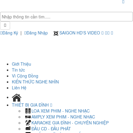
Đăng Ký
|
Đăng Nhập
SAIGON HD'S VIDEO
Giới Thiệu
Tin tức
Vì Cộng Đồng
KIẾN THỨC NGHE NHÌN
Liên Hệ
THIẾT BỊ GIA ĐÌNH
LOA XEM PHIM - NGHE NHẠC
AMPLY XEM PHIM - NGHE NHẠC
KARAOKE GIA ĐÌNH - CHUYÊN NGHIỆP
ĐẦU CD - ĐẦU PHÁT