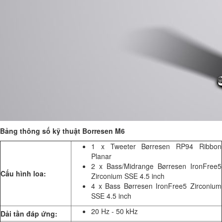
Bảng thông số kỹ thuật Borresen M6
1 x Tweeter Børresen RP94 Ribbon
Planar
2 x Bass/Midrange Børresen IronFree5
Cấu hình loa:
Zirconium SSE 4.5 inch
4 x Bass Børresen IronFree5 Zirconium
SSE 4.5 inch
20 Hz - 50 kHz
Dải tần đáp ứng: