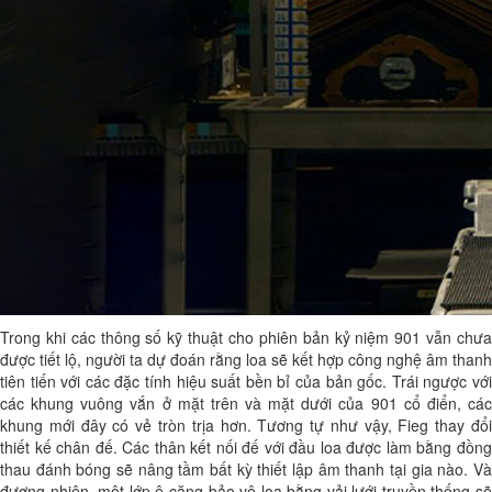
Trong khi các thông số kỹ thuật cho phiên bản kỷ niệm 901 vẫn chưa
được tiết lộ, người ta dự đoán rằng loa sẽ kết hợp công nghệ âm thanh
tiên tiến với các đặc tính hiệu suất bền bỉ của bản gốc. Trái ngược với
các khung vuông vắn ở mặt trên và mặt dưới của 901 cổ điển, các
khung mới đây có vẻ tròn trịa hơn. Tương tự như vậy, Fieg thay đổi
thiết kế chân đế. Các thân kết nối đế với đầu loa được làm bằng đồng
thau đánh bóng sẽ nâng tầm bất kỳ thiết lập âm thanh tại gia nào. Và
đương nhiên, một lớp ê-căng bảo vệ loa bằng vải lưới truyền thống sẽ