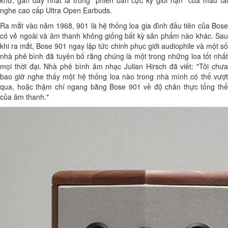
khứ, gần đây nhất là trong "phiên bản cực kỳ giới hạn" của mẫu tai
nghe cao cấp Ultra Open Earbuds.
Ra mắt vào năm 1968, 901 là hệ thống loa gia đình đầu tiên của Bose
có vẻ ngoài và âm thanh không giống bất kỳ sản phẩm nào khác. Sau
khi ra mắt, Bose 901 ngay lập tức chinh phục giới audiophile và một số
nhà phê bình đã tuyên bố rằng chúng là một trong những loa tốt nhất
mọi thời đại. Nhà phê bình âm nhạc Julian Hirsch đã viết: "Tôi chưa
bao giờ nghe thấy một hệ thống loa nào trong nhà mình có thể vượt
qua, hoặc thậm chí ngang bằng Bose 901 về độ chân thực tổng thể
của âm thanh."