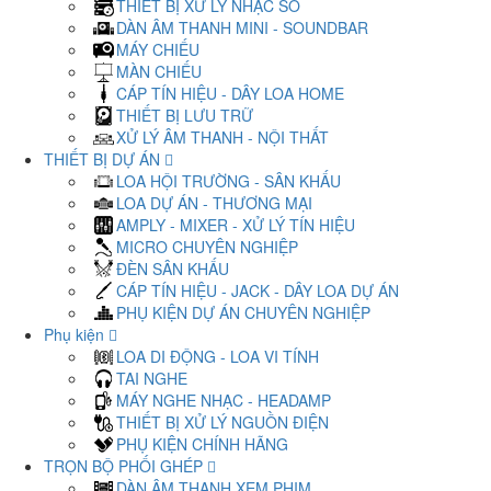
THIẾT BỊ XỬ LÝ NHẠC SỐ
DÀN ÂM THANH MINI - SOUNDBAR
MÁY CHIẾU
MÀN CHIẾU
CÁP TÍN HIỆU - DÂY LOA HOME
THIẾT BỊ LƯU TRỮ
XỬ LÝ ÂM THANH - NỘI THẤT
THIẾT BỊ DỰ ÁN
LOA HỘI TRƯỜNG - SÂN KHẤU
LOA DỰ ÁN - THƯƠNG MẠI
AMPLY - MIXER - XỬ LÝ TÍN HIỆU
MICRO CHUYÊN NGHIỆP
ĐÈN SÂN KHẤU
CÁP TÍN HIỆU - JACK - DÂY LOA DỰ ÁN
PHỤ KIỆN DỰ ÁN CHUYÊN NGHIỆP
Phụ kiện
LOA DI ĐỘNG - LOA VI TÍNH
TAI NGHE
MÁY NGHE NHẠC - HEADAMP
THIẾT BỊ XỬ LÝ NGUỒN ĐIỆN
PHỤ KIỆN CHÍNH HÃNG
TRỌN BỘ PHỐI GHÉP
DÀN ÂM THANH XEM PHIM