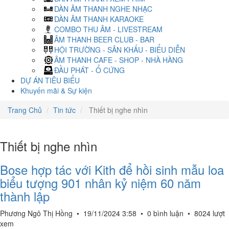
DÀN ÂM THANH NGHE NHẠC
DÀN ÂM THANH KARAOKE
COMBO THU ÂM - LIVESTREAM
ÂM THANH BEER CLUB - BAR
HỘI TRƯỜNG - SÂN KHẤU - BIỂU DIỄN
ÂM THANH CAFE - SHOP - NHÀ HÀNG
ĐẦU PHÁT - Ổ CỨNG
DỰ ÁN TIÊU BIỂU
Khuyến mãi & Sự kiện
Trang Chủ
Tin tức
Thiết bị nghe nhìn
Thiết bị nghe nhìn
Bose hợp tác với Kith để hồi sinh mẫu loa
biểu tượng 901 nhân kỷ niệm 60 năm
thành lập
Phương Ngô Thị Hồng
•
19/11/2024 3:58
•
0 bình luận
•
8024 lượt
xem