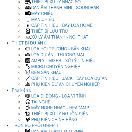
THIẾT BỊ XỬ LÝ NHẠC SỐ
DÀN ÂM THANH MINI - SOUNDBAR
MÁY CHIẾU
MÀN CHIẾU
CÁP TÍN HIỆU - DÂY LOA HOME
THIẾT BỊ LƯU TRỮ
XỬ LÝ ÂM THANH - NỘI THẤT
THIẾT BỊ DỰ ÁN
LOA HỘI TRƯỜNG - SÂN KHẤU
LOA DỰ ÁN - THƯƠNG MẠI
AMPLY - MIXER - XỬ LÝ TÍN HIỆU
MICRO CHUYÊN NGHIỆP
ĐÈN SÂN KHẤU
CÁP TÍN HIỆU - JACK - DÂY LOA DỰ ÁN
PHỤ KIỆN DỰ ÁN CHUYÊN NGHIỆP
Phụ kiện
LOA DI ĐỘNG - LOA VI TÍNH
TAI NGHE
MÁY NGHE NHẠC - HEADAMP
THIẾT BỊ XỬ LÝ NGUỒN ĐIỆN
PHỤ KIỆN CHÍNH HÃNG
TRỌN BỘ PHỐI GHÉP
DÀN ÂM THANH XEM PHIM