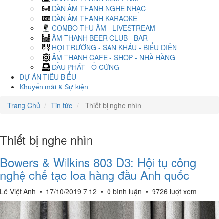
DÀN ÂM THANH NGHE NHẠC
DÀN ÂM THANH KARAOKE
COMBO THU ÂM - LIVESTREAM
ÂM THANH BEER CLUB - BAR
HỘI TRƯỜNG - SÂN KHẤU - BIỂU DIỄN
ÂM THANH CAFE - SHOP - NHÀ HÀNG
ĐẦU PHÁT - Ổ CỨNG
DỰ ÁN TIÊU BIỂU
Khuyến mãi & Sự kiện
Trang Chủ
Tin tức
Thiết bị nghe nhìn
Thiết bị nghe nhìn
Bowers & Wilkins 803 D3: Hội tụ công
nghệ chế tạo loa hàng đầu Anh quốc
Lê Việt Anh
•
17/10/2019 7:12
•
0 bình luận
•
9726 lượt xem