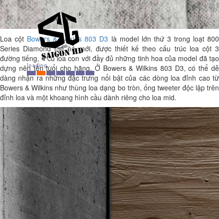
Loa cột
Bowers & Wilkins 803 D3
là model lớn thứ 3 trong loạt 80
Series Diamond thế hệ mới, được thiết kế theo cấu trúc loa cột 3
đường tiếng, 4 củ loa con với đầy đủ những tinh hoa của model đã tạo
dựng nên tên tuổi cho hãng. Ở Bowers & Wilkins 803 D3, có thể dễ
dàng nhận ra những đặc trưng nổi bật của các dòng loa đỉnh cao từ
Bowers & Wilkins như thùng loa dạng bo tròn, ống tweeter độc lập trên
đỉnh loa và một khoang hình cầu dành riêng cho loa mid.