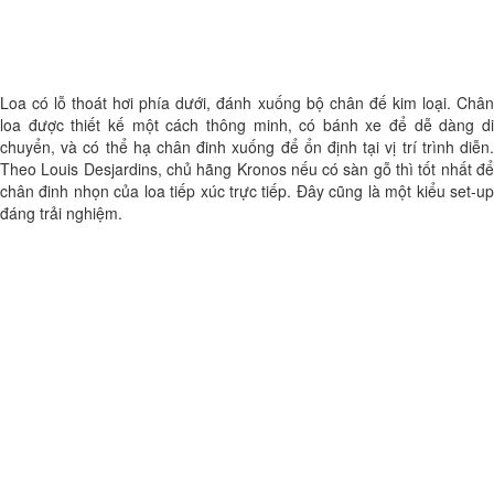
Loa có lỗ thoát hơi phía dưới, đánh xuống bộ chân đế kim loại. Chân
loa được thiết kế một cách thông minh, có bánh xe để dễ dàng di
chuyển, và có thể hạ chân đinh xuống để ổn định tại vị trí trình diễn.
Theo Louis Desjardins, chủ hãng Kronos nếu có sàn gỗ thì tốt nhất để
chân đinh nhọn của loa tiếp xúc trực tiếp. Đây cũng là một kiểu set-up
đáng trải nghiệm.