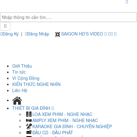
Đăng Ký
|
Đăng Nhập
SAIGON HD'S VIDEO
Giới Thiệu
Tin tức
Vì Cộng Đồng
KIẾN THỨC NGHE NHÌN
Liên Hệ
THIẾT BỊ GIA ĐÌNH
LOA XEM PHIM - NGHE NHẠC
AMPLY XEM PHIM - NGHE NHẠC
KARAOKE GIA ĐÌNH - CHUYÊN NGHIỆP
ĐẦU CD - ĐẦU PHÁT