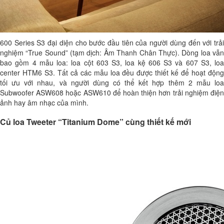
600 Series S3 đại diện cho bước đầu tiên của người dùng đến với trải
nghiệm “True Sound” (tạm dịch: Âm Thanh Chân Thực). Dòng loa vẫn
bao gồm 4 mẫu loa: loa cột 603 S3, loa kệ 606 S3 và 607 S3, loa
center HTM6 S3. Tất cả các mẫu loa đều được thiết kế để hoạt động
tối ưu với nhau, và người dùng có thể kết hợp thêm 2 mẫu loa
Subwoofer ASW608 hoặc ASW610 để hoàn thiện hơn trải nghiệm điện
ảnh hay âm nhạc của mình.
Củ loa Tweeter “Titanium Dome” cùng thiết kế mới