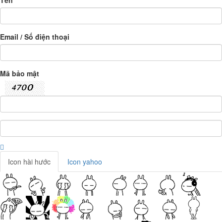
Tên
Email / Số điện thoại
Mã bảo mật
Icon hài hước
Icon yahoo