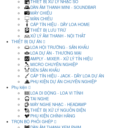
THIẾT BỊ XỬ LÝ NHẠC SỐ
DÀN ÂM THANH MINI - SOUNDBAR
MÁY CHIẾU
MÀN CHIẾU
CÁP TÍN HIỆU - DÂY LOA HOME
THIẾT BỊ LƯU TRỮ
XỬ LÝ ÂM THANH - NỘI THẤT
THIẾT BỊ DỰ ÁN
LOA HỘI TRƯỜNG - SÂN KHẤU
LOA DỰ ÁN - THƯƠNG MẠI
AMPLY - MIXER - XỬ LÝ TÍN HIỆU
MICRO CHUYÊN NGHIỆP
ĐÈN SÂN KHẤU
CÁP TÍN HIỆU - JACK - DÂY LOA DỰ ÁN
PHỤ KIỆN DỰ ÁN CHUYÊN NGHIỆP
Phụ kiện
LOA DI ĐỘNG - LOA VI TÍNH
TAI NGHE
MÁY NGHE NHẠC - HEADAMP
THIẾT BỊ XỬ LÝ NGUỒN ĐIỆN
PHỤ KIỆN CHÍNH HÃNG
TRỌN BỘ PHỐI GHÉP
DÀN ÂM THANH XEM PHIM