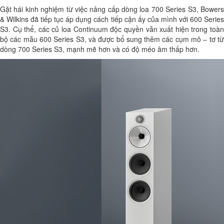
Gặt hái kinh nghiệm từ việc nâng cấp dòng loa 700 Series S3, Bowers
& Wilkins đã tiếp tục áp dụng cách tiếp cận ấy của mình với 600 Series
S3. Cụ thể, các củ loa Continuum độc quyền vẫn xuất hiện trong toàn
bộ các mẫu 600 Series S3, và được bổ sung thêm các cụm mô – tơ từ
dòng 700 Series S3, mạnh mẽ hơn và có độ méo âm thấp hơn.