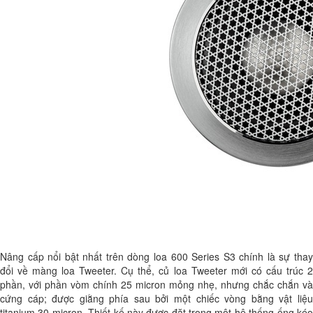
Nâng cấp nổi bật nhất trên dòng loa 600 Series S3 chính là sự thay
đổi về màng loa Tweeter. Cụ thể, củ loa Tweeter mới có cấu trúc 2
phần, với phần vòm chính 25 micron mỏng nhẹ, nhưng chắc chắn và
cứng cáp; được giằng phía sau bởi một chiếc vòng bằng vật liệu
titanium 30 micron. Thiết kế này được đặt trong một hệ thống ống kéo