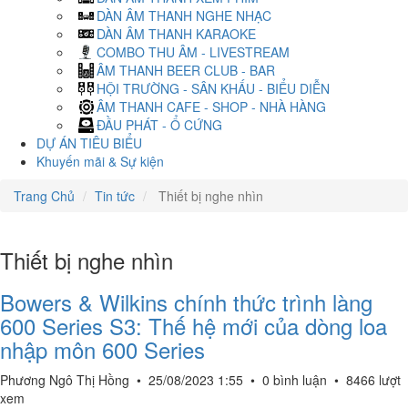
DÀN ÂM THANH NGHE NHẠC
DÀN ÂM THANH KARAOKE
COMBO THU ÂM - LIVESTREAM
ÂM THANH BEER CLUB - BAR
HỘI TRƯỜNG - SÂN KHẤU - BIỂU DIỄN
ÂM THANH CAFE - SHOP - NHÀ HÀNG
ĐẦU PHÁT - Ổ CỨNG
DỰ ÁN TIÊU BIỂU
Khuyến mãi & Sự kiện
Trang Chủ
Tin tức
Thiết bị nghe nhìn
Thiết bị nghe nhìn
Bowers & Wilkins chính thức trình làng
600 Series S3: Thế hệ mới của dòng loa
nhập môn 600 Series
Phương Ngô Thị Hồng
•
25/08/2023 1:55
•
0 bình luận
•
8466 lượt
xem