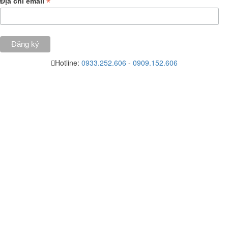
*
Địa chỉ email
Hotline:
0933.252.606
-
0909.152.606