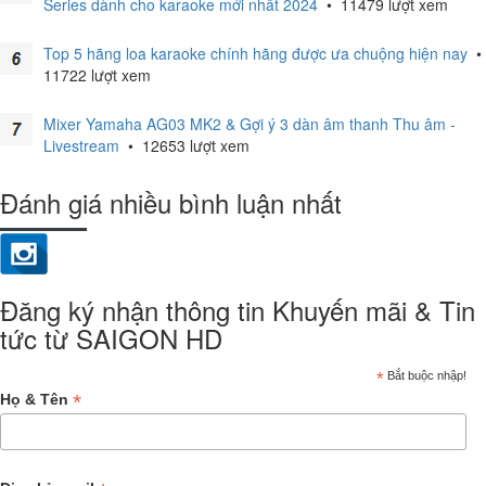
Series dành cho karaoke mới nhất 2024
•
11479 lượt xem
Top 5 hãng loa karaoke chính hãng được ưa chuộng hiện nay
•
11722 lượt xem
Mixer Yamaha AG03 MK2 & Gợi ý 3 dàn âm thanh Thu âm -
Livestream
•
12653 lượt xem
Đánh giá nhiều bình luận nhất
Đăng ký nhận thông tin Khuyến mãi & Tin
tức từ SAIGON HD
*
Bắt buộc nhập!
*
Họ & Tên