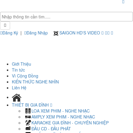
Đăng Ký
|
Đăng Nhập
SAIGON HD'S VIDEO
Giới Thiệu
Tin tức
Vì Cộng Đồng
KIẾN THỨC NGHE NHÌN
Liên Hệ
THIẾT BỊ GIA ĐÌNH
LOA XEM PHIM - NGHE NHẠC
AMPLY XEM PHIM - NGHE NHẠC
KARAOKE GIA ĐÌNH - CHUYÊN NGHIỆP
ĐẦU CD - ĐẦU PHÁT