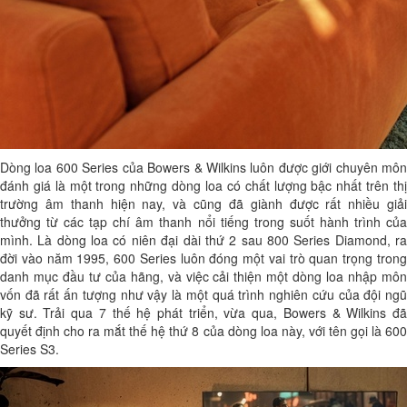
Dòng loa 600 Series của Bowers & Wilkins luôn được giới chuyên môn
đánh giá là một trong những dòng loa có chất lượng bậc nhất trên thị
trường âm thanh hiện nay, và cũng đã giành được rất nhiều giải
thưởng từ các tạp chí âm thanh nổi tiếng trong suốt hành trình của
mình. Là dòng loa có niên đại dài thứ 2 sau 800 Series Diamond, ra
đời vào năm 1995, 600 Series luôn đóng một vai trò quan trọng trong
danh mục đầu tư của hãng, và việc cải thiện một dòng loa nhập môn
vốn đã rất ấn tượng như vậy là một quá trình nghiên cứu của đội ngũ
kỹ sư. Trải qua 7 thế hệ phát triển, vừa qua, Bowers & Wilkins đã
quyết định cho ra mắt thế hệ thứ 8 của dòng loa này, với tên gọi là 600
Series S3.