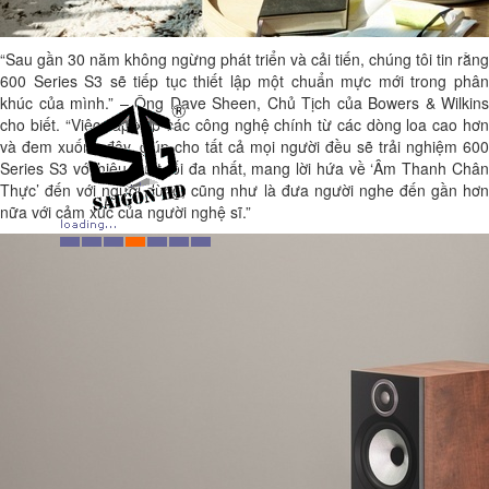
“Sau gần 30 năm không ngừng phát triển và cải tiến, chúng tôi tin rằng
600 Series S3 sẽ tiếp tục thiết lập một chuẩn mực mới trong phân
khúc của mình.” – Ông Dave Sheen, Chủ Tịch của Bowers & Wilkins
cho biết. “Việc sắp xếp các công nghệ chính từ các dòng loa cao hơn
và đem xuống đây, giúp cho tất cả mọi người đều sẽ trải nghiệm 600
Series S3 với hiệu suất tối đa nhất, mang lời hứa về ‘Âm Thanh Chân
Thực’ đến với người dùng, cũng như là đưa người nghe đến gần hơn
nữa với cảm xúc của người nghệ sĩ.”